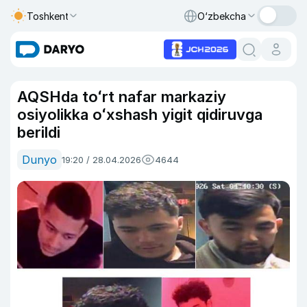
Toshkent
O‘zbekcha
AQSHda toʻrt nafar markaziy
osiyolikka oʻxshash yigit qidiruvga
berildi
Dunyo
19:20 / 28.04.2026
4644