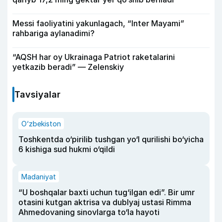
Messi faoliyatini yakunlagach, “Inter Mayami”
rahbariga aylanadimi?
“AQSH har oy Ukrainaga Patriot raketalarini
yetkazib beradi” — Zelenskiy
Tavsiyalar
O‘zbekiston
Toshkentda o‘pirilib tushgan yo‘l qurilishi bo‘yicha
6 kishiga sud hukmi o‘qildi
Madaniyat
“U boshqalar baxti uchun tug‘ilgan edi”. Bir umr
otasini kutgan aktrisa va dublyaj ustasi Rimma
Ahmedovaning sinovlarga to‘la hayoti