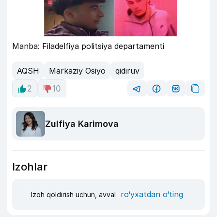
Manba: Filadelfiya politsiya departamenti
AQSH
Markaziy Osiyo
qidiruv
2
10
Zulfiya Karimova
Izohlar
ro‘yxatdan o‘ting
Izoh qoldirish uchun, avval