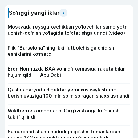
So‘nggi yangiliklar
Moskvada reysga kechikkan yo‘lovchilar samolyotni
uchish-qo‘nish yo‘lagida to‘xtatishga urindi (video)
Flik “Barselona”ning ikki futbolchisiga chiqish
eshiklarini ko‘rsatdi
Eron Hormuzda BAA yonilg‘i kemasiga raketa bilan
hujum qildi — Abu Dabi
Qashqadaryoda 6 gektar yerni xususiylashtirib
berish evaziga 100 mln so‘m so‘ragan shaxs ushlandi
Wildberries omborlarini Qirg‘izistonga ko‘chirish
taklif qilindi
Samarqand shahri hududiga qo‘shni tumanlardan
qariyb 17,2 ming gektar yer qo‘shib beriladi