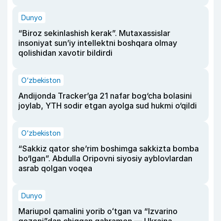
Dunyo
“Biroz sekinlashish kerak”. Mutaxassislar
insoniyat sun’iy intellektni boshqara olmay
qolishidan xavotir bildirdi
O‘zbekiston
Andijonda Tracker’ga 21 nafar bog‘cha bolasini
joylab, YTH sodir etgan ayolga sud hukmi o‘qildi
O‘zbekiston
“Sakkiz qator she’rim boshimga sakkizta bomba
bo‘lgan”. Abdulla Oripovni siyosiy ayblovlardan
asrab qolgan voqea
Dunyo
Mariupol qamalini yorib oʻtgan va “Izvarino
qozoni”dan chiqqan qahramon — Ukraina