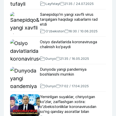
Layfstayl
21:35 / 24.07.2025
Sanepidqo‘m yangi xavfli virus
tarqalgani haqidagi xabarlarni rad
etdi
O‘zbekiston
16:30 / 10.06.2025
Osiyo davlatlarida koronavirusga
chalinish ko‘paydi
Dunyo
21:35 / 16.05.2025
Dunyoda yangi pandemiya
boshlanishi mumkin
Dunyo
17:02 / 17.04.2025
Yemirilgan suyaklar, chiriyotgan
ko‘zlar, zaiflashgan xotira:
o‘zbekistonliklar koronavirusdan
so‘ng qanday asoratlar bilan