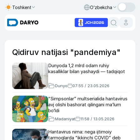
Toshkent
O‘zbekcha
Qidiruv natijasi "pandemiya"
Dunyoda 1,2 mlrd odam ruhiy
kasalliklar bilan yashaydi — tadqiqot
Dunyo
07:55 / 23.05.2026
“Simpsonlar” multserialida hantavirus
avj olishi bashorat qilingani ma’lum
bo‘ldi
Madaniyat
11:58 / 13.05.2026
Hantavirus nima: nega ijtimoiy
tarmoqlarda “ikkinchi COVID” deb