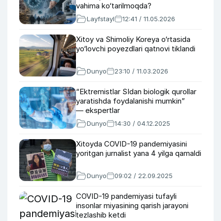
vahima ko‘tarilmoqda?
Layfstayl
12:41 / 11.05.2026
Xitoy va Shimoliy Koreya o‘rtasida
yo‘lovchi poyezdlari qatnovi tiklandi
Dunyo
23:10 / 11.03.2026
“Ektremistlar SIdan biologik qurollar
yaratishda foydalanishi mumkin”
— ekspertlar
Dunyo
14:30 / 04.12.2025
Xitoyda COVID-19 pandemiyasini
yoritgan jurnalist yana 4 yilga qamaldi
Dunyo
09:02 / 22.09.2025
COVID-19 pandemiyasi tufayli
insonlar miyasining qarish jarayoni
tezlashib ketdi