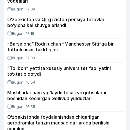
voqealari
Bugun, 17:39
O‘zbekiston va Qirg‘iziston pensiya to‘lovlari
bo‘yicha kelishuvga erishdi
Bugun, 17:18
“Barselona” Rodri uchun “Manchester Siti”ga bir
futbolchisini taklif qildi
Bugun, 17:03
“Tolibon” yettita xususiy universitet faoliyatini
to‘xtatib qo‘ydi
Bugun, 16:54
Mashhurlar ham yig‘laydi: fojiali yo‘qotishlarni
boshidan kechirgan Gollivud yulduzlari
Bugun, 16:35
O‘zbekistonda foydalanishdan chiqarilgan
aerodromlar turizm maqsadida ijaraga berilishi
mumkin