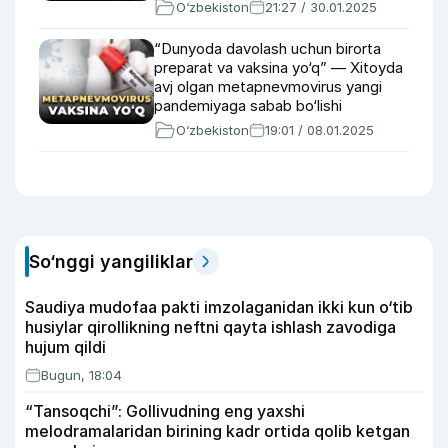
to‘qnashmoqda?
O‘zbekiston
21:27 / 30.01.2025
“Dunyoda davolash uchun birorta
preparat va vaksina yo‘q” — Xitoyda
avj olgan metapnevmovirus yangi
pandemiyaga sabab bo‘lishi
mumkinmi?
O‘zbekiston
19:01 / 08.01.2025
So‘nggi yangiliklar
Saudiya mudofaa pakti imzolaganidan ikki kun o‘tib
husiylar qirollikning neftni qayta ishlash zavodiga
hujum qildi
Bugun, 18:04
“Tansoqchi”: Gollivudning eng yaxshi
melodramalaridan birining kadr ortida qolib ketgan