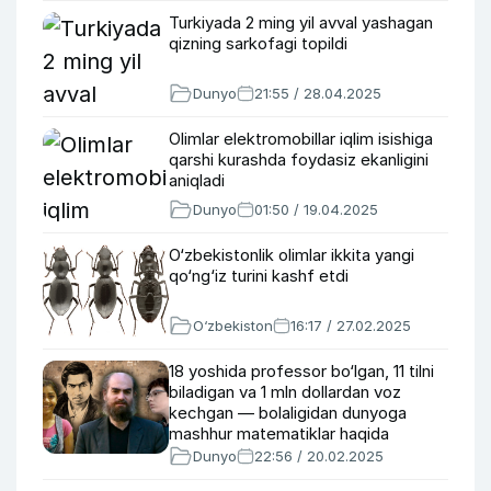
Turkiyada 2 ming yil avval yashagan
qizning sarkofagi topildi
Dunyo
21:55 / 28.04.2025
Olimlar elektromobillar iqlim isishiga
qarshi kurashda foydasiz ekanligini
aniqladi
Dunyo
01:50 / 19.04.2025
O‘zbekistonlik olimlar ikkita yangi
qo‘ng‘iz turini kashf etdi
O‘zbekiston
16:17 / 27.02.2025
18 yoshida professor bo‘lgan, 11 tilni
biladigan va 1 mln dollardan voz
kechgan — bolaligidan dunyoga
mashhur matematiklar haqida
Dunyo
22:56 / 20.02.2025