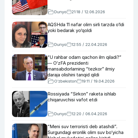
Dunyo
21:18 / 12.06.2026
AQSHda 11 nafar olim sirli tarzda o‘ldi
yoki bedarak yo‘qoldi
Dunyo
12:55 / 22.04.2026
“U rahbar odam qachon ilm qiladi?”
— OʻzFA prezidenti
mansabdorlarning “tezkor” ilmiy
daraja olishini tanqid qildi
O‘zbekiston
19:11 / 19.04.2026
Rossiyada “Sirkon” raketa ishlab
chiqaruvchisi vafot etdi
Dunyo
12:20 / 06.04.2026
“Meni suv terroristi deb atashdi”.
Surgundagi eronlik olim suv bo‘yicha