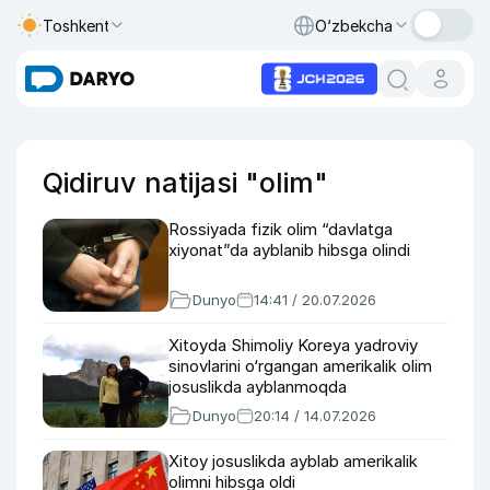
Toshkent
O‘zbekcha
Qidiruv natijasi "olim"
Rossiyada fizik olim “davlatga
xiyonat”da ayblanib hibsga olindi
Dunyo
14:41 / 20.07.2026
Xitoyda Shimoliy Koreya yadroviy
sinovlarini o‘rgangan amerikalik olim
josuslikda ayblanmoqda
Dunyo
20:14 / 14.07.2026
Xitoy josuslikda ayblab amerikalik
olimni hibsga oldi