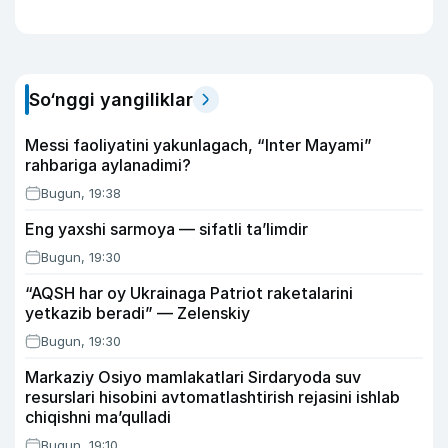
So‘nggi yangiliklar
Messi faoliyatini yakunlagach, “Inter Mayami”
rahbariga aylanadimi?
Bugun, 19:38
Eng yaxshi sarmoya — sifatli ta’limdir
Bugun, 19:30
“AQSH har oy Ukrainaga Patriot raketalarini
yetkazib beradi” — Zelenskiy
Bugun, 19:30
Markaziy Osiyo mamlakatlari Sirdaryoda suv
resurslari hisobini avtomatlashtirish rejasini ishlab
chiqishni ma’qulladi
Bugun, 19:10