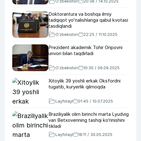
O‘zbekiston
20:38 / 14.10.2025
Doktorantura va boshqa ilmiy
tadqiqot yoʻnalishlariga qabul kvotasi
tasdiqlandi
O‘zbekiston
22:25 / 11.10.2025
Prezident akademik Tohir Oripovni
unvon bilan taqdirladi
O‘zbekiston
10:30 / 06.09.2025
Xitoylik 39 yoshli erkak Oksfordni
tugatib, kuryerlik qilmoqda
Layfstayl
01:45 / 10.07.2025
Braziliyalik olim birinchi marta Lyudvig
van Betxovenning tashqi ko‘rinishini
tikladi
Layfstayl
18:11 / 30.05.2025