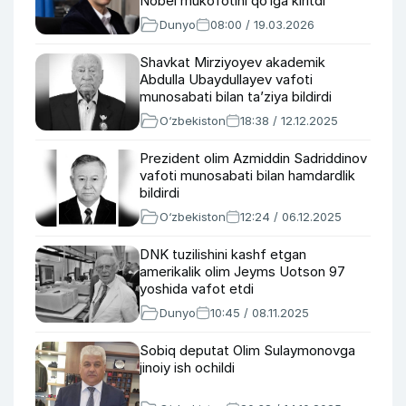
Nobel mukofotini qo‘lga kiritdi
Dunyo
08:00 / 19.03.2026
Shavkat Mirziyoyev akademik
Abdulla Ubaydullayev vafoti
munosabati bilan taʼziya bildirdi
O‘zbekiston
18:38 / 12.12.2025
Prezident olim Azmiddin Sadriddinov
vafoti munosabati bilan hamdardlik
bildirdi
O‘zbekiston
12:24 / 06.12.2025
DNK tuzilishini kashf etgan
amerikalik olim Jeyms Uotson 97
yoshida vafot etdi
Dunyo
10:45 / 08.11.2025
Sobiq deputat Olim Sulaymonovga
jinoiy ish ochildi