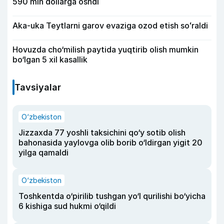
590 mln dollarga oshdi
Aka-uka Teytlarni garov evaziga ozod etish soʻraldi
Hovuzda cho‘milish paytida yuqtirib olish mumkin
bo‘lgan 5 xil kasallik
Tavsiyalar
O‘zbekiston
Jizzaxda 77 yoshli taksichini qo‘y sotib olish
bahonasida yaylovga olib borib o‘ldirgan yigit 20
yilga qamaldi
O‘zbekiston
Toshkentda o‘pirilib tushgan yo‘l qurilishi bo‘yicha
6 kishiga sud hukmi o‘qildi