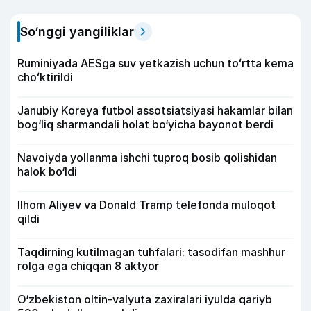
So‘nggi yangiliklar
Ruminiyada AESga suv yetkazish uchun toʻrtta kema
choʻktirildi
Janubiy Koreya futbol assotsiatsiyasi hakamlar bilan
bog‘liq sharmandali holat bo‘yicha bayonot berdi
Navoiyda yollanma ishchi tuproq bosib qolishidan
halok bo‘ldi
Ilhom Aliyev va Donald Tramp telefonda muloqot
qildi
Taqdirning kutilmagan tuhfalari: tasodifan mashhur
rolga ega chiqqan 8 aktyor
O‘zbekiston oltin-valyuta zaxiralari iyulda qariyb