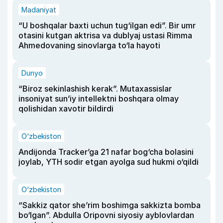
Madaniyat
“U boshqalar baxti uchun tug‘ilgan edi”. Bir umr
otasini kutgan aktrisa va dublyaj ustasi Rimma
Ahmedovaning sinovlarga to‘la hayoti
Dunyo
“Biroz sekinlashish kerak”. Mutaxassislar
insoniyat sun’iy intellektni boshqara olmay
qolishidan xavotir bildirdi
O‘zbekiston
Andijonda Tracker’ga 21 nafar bog‘cha bolasini
joylab, YTH sodir etgan ayolga sud hukmi o‘qildi
O‘zbekiston
“Sakkiz qator she’rim boshimga sakkizta bomba
bo‘lgan”. Abdulla Oripovni siyosiy ayblovlardan