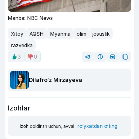
Manba: NBC News
Xitoy
AQSH
Myanma
olim
josuslik
razvedka
3
0
Dilafro‘z Mirzayeva
Izohlar
ro‘yxatdan o‘ting
Izoh qoldirish uchun, avval