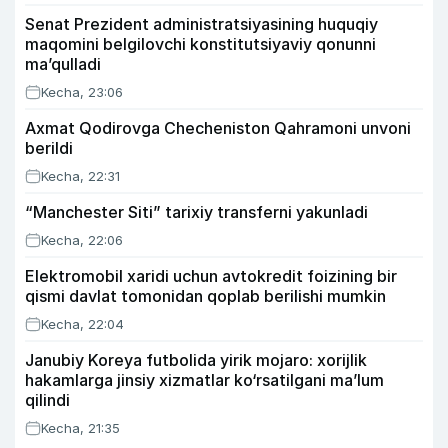
Senat Prezident administratsiyasining huquqiy
maqomini belgilovchi konstitutsiyaviy qonunni
ma’qulladi
Kecha, 23:06
Axmat Qodirovga Checheniston Qahramoni unvoni
berildi
Kecha, 22:31
“Manchester Siti” tarixiy transferni yakunladi
Kecha, 22:06
Elektromobil xaridi uchun avtokredit foizining bir
qismi davlat tomonidan qoplab berilishi mumkin
Kecha, 22:04
Janubiy Koreya futbolida yirik mojaro: xorijlik
hakamlarga jinsiy xizmatlar ko‘rsatilgani ma’lum
qilindi
Kecha, 21:35