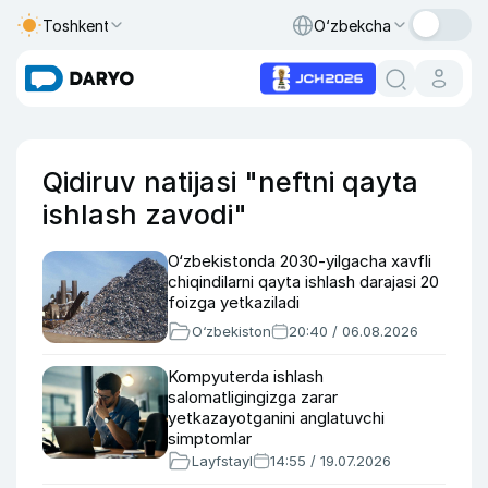
Toshkent
O‘zbekcha
Qidiruv natijasi "neftni qayta
ishlash zavodi"
O‘zbekistonda 2030-yilgacha xavfli
chiqindilarni qayta ishlash darajasi 20
foizga yetkaziladi
O‘zbekiston
20:40 / 06.08.2026
Kompyuterda ishlash
salomatligingizga zarar
yetkazayotganini anglatuvchi
simptomlar
Layfstayl
14:55 / 19.07.2026