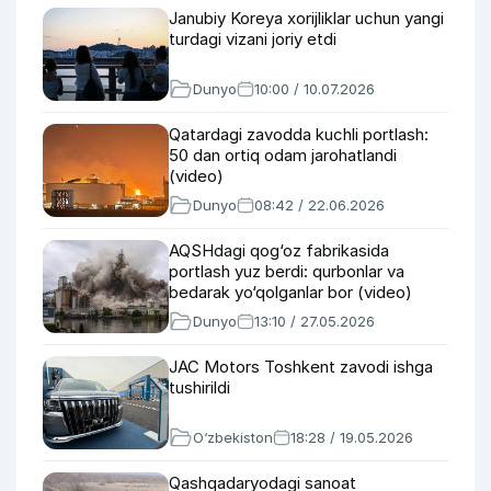
Janubiy Koreya xorijliklar uchun yangi
turdagi vizani joriy etdi
Dunyo
10:00 / 10.07.2026
Qatardagi zavodda kuchli portlash:
50 dan ortiq odam jarohatlandi
(video)
Dunyo
08:42 / 22.06.2026
AQSHdagi qog‘oz fabrikasida
portlash yuz berdi: qurbonlar va
bedarak yo‘qolganlar bor (video)
Dunyo
13:10 / 27.05.2026
JAC Motors Toshkent zavodi ishga
tushirildi
O‘zbekiston
18:28 / 19.05.2026
Qashqadaryodagi sanoat