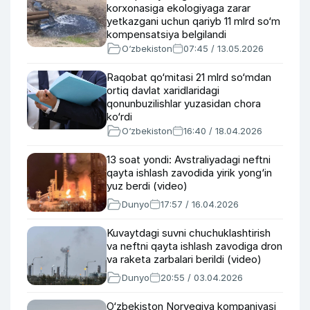
korxonasiga ekologiyaga zarar
yetkazgani uchun qariyb 11 mlrd so‘m
kompensatsiya belgilandi
O‘zbekiston
07:45 / 13.05.2026
Raqobat qo‘mitasi 21 mlrd so‘mdan
ortiq davlat xaridlaridagi
qonunbuzilishlar yuzasidan chora
ko‘rdi
O‘zbekiston
16:40 / 18.04.2026
13 soat yondi: Avstraliyadagi neftni
qayta ishlash zavodida yirik yong‘in
yuz berdi (video)
Dunyo
17:57 / 16.04.2026
Kuvaytdagi suvni chuchuklashtirish
va neftni qayta ishlash zavodiga dron
va raketa zarbalari berildi (video)
Dunyo
20:55 / 03.04.2026
O‘zbekiston Norvegiya kompaniyasi