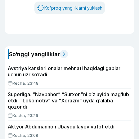
Ko'proq yangiliklarni yuklash
So‘nggi yangiliklar
Avstriya kansleri onalar mehnati haqidagi gaplari
uchun uzr so‘radi
Kecha, 23:48
Superliga. “Navbahor” “Surxon”ni o‘z uyida mag‘lub
etdi, “Lokomotiv” va “Xorazm” uyda g‘alaba
qozondi
Kecha, 23:26
Aktyor Abdu­mannon Ubaydullayev vafot etdi
Kecha, 23:08