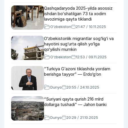
Qashqadaryoda 2025-yilda asossiz
ishdan boʻshatilgan 73 ta xodim
lavozimiga qayta tiklandi
O‘zbekiston
21:47 / 10.11.2025
O‘zbekistonlik migrantlar sog‘lig‘i va
hayotini sug‘urta qilish yo‘lga
qo‘yilishi mumkin
O‘zbekiston
12:53 / 09.11.2025
“Turkiya G‘azoni tiklashda yordam
berishga tayyor” — Erdo‘g‘on
Dunyo
20:55 / 24.10.2025
“Suriyani qayta qurish 216 mlrd
dollarga tushadi” — Jahon banki
Dunyo
20:29 / 21.10.2025