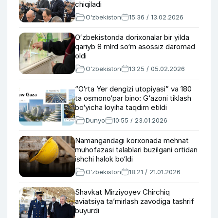
chiqiladi
O‘zbekiston
15:36 / 13.02.2026
Oʻzbekistonda dorixonalar bir yilda
qariyb 8 mlrd so‘m asossiz daromad
oldi
O‘zbekiston
13:25 / 05.02.2026
“O‘rta Yer dengizi utopiyasi” va 180
ta osmono‘par bino: G‘azoni tiklash
bo‘yicha loyiha taqdim etildi
Dunyo
10:55 / 23.01.2026
Namangandagi korxonada mehnat
muhofazasi talablari buzilgani ortidan
ishchi halok bo‘ldi
O‘zbekiston
18:21 / 21.01.2026
Shavkat Mirziyoyev Chirchiq
aviatsiya taʼmirlash zavodiga tashrif
buyurdi