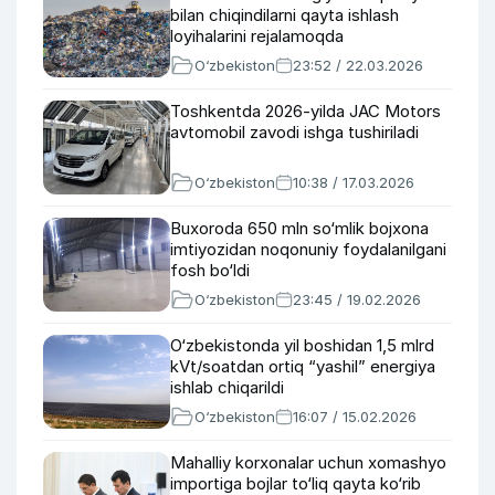
bilan chiqindilarni qayta ishlash
loyihalarini rejalamoqda
O‘zbekiston
23:52 / 22.03.2026
Toshkentda 2026-yilda JAC Motors
avtomobil zavodi ishga tushiriladi
O‘zbekiston
10:38 / 17.03.2026
Buxoroda 650 mln so‘mlik bojxona
imtiyozidan noqonuniy foydalanilgani
fosh bo‘ldi
O‘zbekiston
23:45 / 19.02.2026
O‘zbekistonda yil boshidan 1,5 mlrd
kVt/soatdan ortiq “yashil” energiya
ishlab chiqarildi
O‘zbekiston
16:07 / 15.02.2026
Mahalliy korxonalar uchun xomashyo
importiga bojlar to‘liq qayta ko‘rib