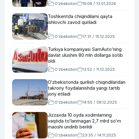
O‘zbekiston
19:08 / 13.01.2026
Toshkentda chiqindilarni qayta
ishlovchi zavod quriladi
O‘zbekiston
17:31 / 15.12.2025
Turkiya kompaniyasi SamAuto’ning
davlat ulushini 80 mln dollarga sotib
oldi
O‘zbekiston
13:52 / 11.12.2025
O‘zbekistonda qurilish chiqindilaridan
takroriy foydalanishda yangi tartib
joriy etiladi
O‘zbekiston
14:55 / 08.12.2025
Jizzaxda 10 oyda xodimlarning
vaqtida toʻlanmagan 2,7 mlrd soʻm
maoshi undirib berildi
O‘zbekiston
23:35 / 14.11.2025