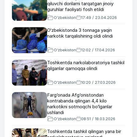
qiluvchi dorilarni tarqatgan jinoiy
guruhlar faoliyati fosh etildi
O‘zbekiston
17:49 / 23.04.2026
O‘zbekistonda 3 tonnaga yaqin
narkotik tarqalishining oldi olindi
O‘zbekiston
12:02 / 17.04.2026
Toshkentda narkolaboratoriya tashkil
qilganlar qamoqqa olindi
O‘zbekiston
10:20 / 27.03.2026
Farg‘onada Afg‘onistondan
kontrabanda qilingan 4,4 kilo
narkotikni sotmoqchi bo‘lganlar
ushlandi
O‘zbekiston
08:51 / 18.03.2026
Toshkentda tashkil qilingan yana bir