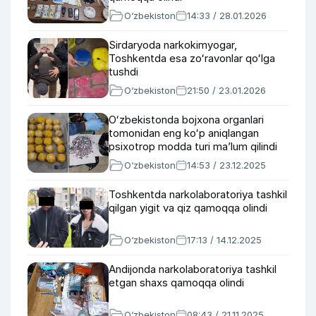
O‘zbekiston
14:33 / 28.01.2026
Sirdaryoda narkokimyogar,
Toshkentda esa zoʻravonlar qoʻlga
tushdi
O‘zbekiston
21:50 / 23.01.2026
Oʻzbekistonda bojxona organlari
tomonidan eng koʻp aniqlangan
psixotrop modda turi maʼlum qilindi
O‘zbekiston
14:53 / 23.12.2025
Toshkentda narkolaboratoriya tashkil
qilgan yigit va qiz qamoqqa olindi
O‘zbekiston
17:13 / 14.12.2025
Andijonda narkolaboratoriya tashkil
etgan shaxs qamoqqa olindi
O‘zbekiston
08:43 / 21.11.2025