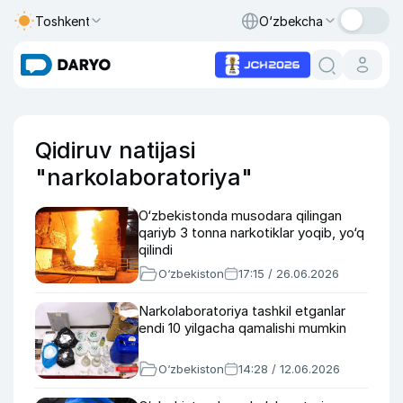
Toshkent
O‘zbekcha
Qidiruv natijasi
"narkolaboratoriya"
O‘zbekistonda musodara qilingan
qariyb 3 tonna narkotiklar yoqib, yo‘q
qilindi
O‘zbekiston
17:15 / 26.06.2026
Narkolaboratoriya tashkil etganlar
endi 10 yilgacha qamalishi mumkin
O‘zbekiston
14:28 / 12.06.2026