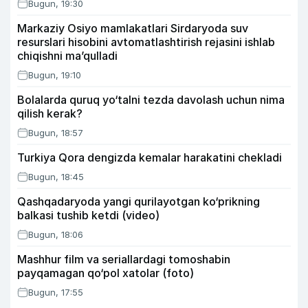
Bugun, 19:30
Markaziy Osiyo mamlakatlari Sirdaryoda suv
resurslari hisobini avtomatlashtirish rejasini ishlab
chiqishni ma’qulladi
Bugun, 19:10
Bolalarda quruq yo‘talni tezda davolash uchun nima
qilish kerak?
Bugun, 18:57
Turkiya Qora dengizda kemalar harakatini chekladi
Bugun, 18:45
Qashqadaryoda yangi qurilayotgan ko‘prikning
balkasi tushib ketdi (video)
Bugun, 18:06
Mashhur film va seriallardagi tomoshabin
payqamagan qo‘pol xatolar (foto)
Bugun, 17:55