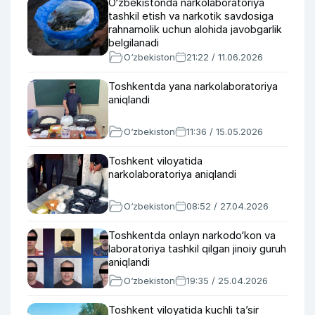
O‘zbekistonda narkolaboratoriya
tashkil etish va narkotik savdosiga
rahnamolik uchun alohida javobgarlik
belgilanadi
O‘zbekiston
21:22 / 11.06.2026
Toshkentda yana narkolaboratoriya
aniqlandi
O‘zbekiston
11:36 / 15.05.2026
Toshkent viloyatida
narkolaboratoriya aniqlandi
O‘zbekiston
08:52 / 27.04.2026
Toshkentda onlayn narkodo‘kon va
laboratoriya tashkil qilgan jinoiy guruh
aniqlandi
O‘zbekiston
19:35 / 25.04.2026
Toshkent viloyatida kuchli ta’sir