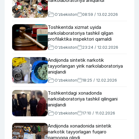
narkolaboratoriya aniqlandi
O‘zbekiston
08:59 / 13.02.2026
Toshkentda xizmat uyida
narkolaboratoriya tashkil qilgan
profilaktika inspektori qamaldi
O‘zbekiston
23:24 / 12.02.2026
Andijonda sintetik narkotik
tayyorlangan yirik narkolaboratoriya
aniqlandi
O‘zbekiston
18:25 / 12.02.2026
Toshkentdagi xonadonda
narkolaboratoriya tashkil qilingani
aniqlandi
O‘zbekiston
17:10 / 11.02.2026
Andijonda xonadonida sintetik
narkotik tayyorlagan fuqaro
qamoqqa olindi