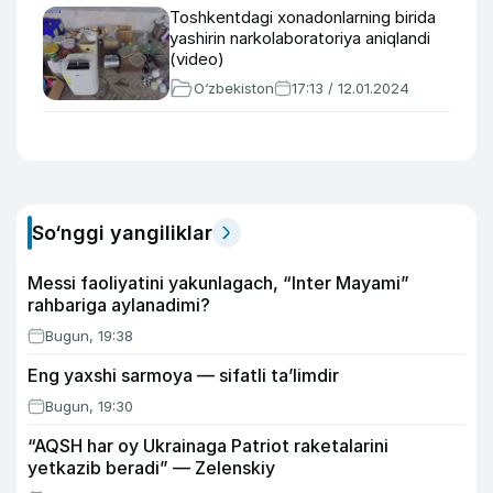
Toshkentdagi xonadonlarning birida
yashirin narkolaboratoriya aniqlandi
(video)
O‘zbekiston
17:13 / 12.01.2024
So‘nggi yangiliklar
Messi faoliyatini yakunlagach, “Inter Mayami”
rahbariga aylanadimi?
Bugun, 19:38
Eng yaxshi sarmoya — sifatli ta’limdir
Bugun, 19:30
“AQSH har oy Ukrainaga Patriot raketalarini
yetkazib beradi” — Zelenskiy