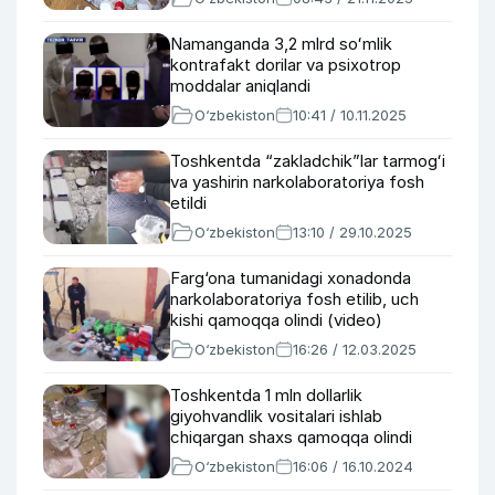
Namanganda 3,2 mlrd soʻmlik
kontrafakt dorilar va psixotrop
moddalar aniqlandi
O‘zbekiston
10:41 / 10.11.2025
Toshkentda “zakladchik”lar tarmogʻi
va yashirin narkolaboratoriya fosh
etildi
O‘zbekiston
13:10 / 29.10.2025
Farg‘ona tumanidagi xonadonda
narkolaboratoriya fosh etilib, uch
kishi qamoqqa olindi (video)
O‘zbekiston
16:26 / 12.03.2025
Toshkentda 1 mln dollarlik
giyohvandlik vositalari ishlab
chiqargan shaxs qamoqqa olindi
O‘zbekiston
16:06 / 16.10.2024