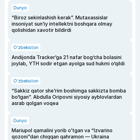
Dunyo
“Biroz sekinlashish kerak”. Mutaxassislar
insoniyat sun’iy intellektni boshqara olmay
qolishidan xavotir bildirdi
O‘zbekiston
Andijonda Tracker’ga 21 nafar bog‘cha bolasini
joylab, YTH sodir etgan ayolga sud hukmi o‘qildi
O‘zbekiston
“Sakkiz qator she’rim boshimga sakkizta bomba
bo‘lgan”. Abdulla Oripovni siyosiy ayblovlardan
asrab qolgan voqea
Dunyo
Mariupol qamalini yorib oʻtgan va “Izvarino
qozoni”dan chiqqan qahramon — Ukraina