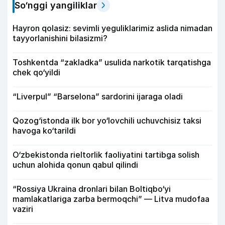
So‘nggi yangiliklar
Hayron qolasiz: sevimli yeguliklarimiz aslida nimadan
tayyorlanishini bilasizmi?
Toshkentda “zakladka” usulida narkotik tarqatishga
chek qo‘yildi
“Liverpul” “Barselona” sardorini ijaraga oladi
Qozog‘istonda ilk bor yo‘lovchili uchuvchisiz taksi
havoga ko‘tarildi
O‘zbekistonda rieltorlik faoliyatini tartibga solish
uchun alohida qonun qabul qilindi
“Rossiya Ukraina dronlari bilan Boltiqbo‘yi
mamlakatlariga zarba bermoqchi” — Litva mudofaa
vaziri