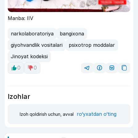
Manba: IIV
narkolaboratoriya
bangixona
giyohvandlik vositalari
psixotrop moddalar
Jinoyat kodeksi
0
0
Izohlar
ro‘yxatdan o‘ting
Izoh qoldirish uchun, avval