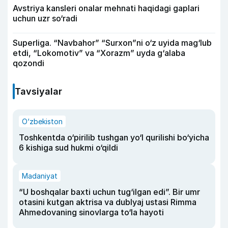
Avstriya kansleri onalar mehnati haqidagi gaplari
uchun uzr so‘radi
Superliga. “Navbahor” “Surxon”ni o‘z uyida mag‘lub
etdi, “Lokomotiv” va “Xorazm” uyda g‘alaba
qozondi
Tavsiyalar
O‘zbekiston
Toshkentda o‘pirilib tushgan yo‘l qurilishi bo‘yicha
6 kishiga sud hukmi o‘qildi
Madaniyat
“U boshqalar baxti uchun tug‘ilgan edi”. Bir umr
otasini kutgan aktrisa va dublyaj ustasi Rimma
Ahmedovaning sinovlarga to‘la hayoti