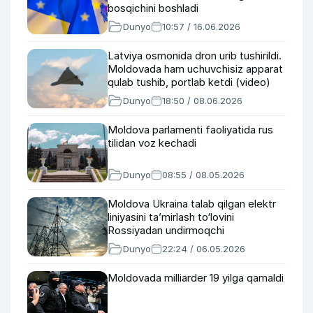
bosqichini boshladi
Dunyo
10:57 / 16.06.2026
Latviya osmonida dron urib tushirildi.
Moldovada ham uchuvchisiz apparat
qulab tushib, portlab ketdi (video)
Dunyo
18:50 / 08.06.2026
Moldova parlamenti faoliyatida rus
tilidan voz kechadi
Dunyo
08:55 / 08.05.2026
Moldova Ukraina talab qilgan elektr
liniyasini ta’mirlash to‘lovini
Rossiyadan undirmoqchi
Dunyo
22:24 / 06.05.2026
Moldovada milliarder 19 yilga qamaldi