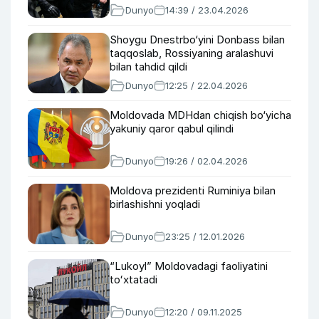
Dunyo
14:39 / 23.04.2026
Shoygu Dnestrbo‘yini Donbass bilan
taqqoslab, Rossiyaning aralashuvi
bilan tahdid qildi
Dunyo
12:25 / 22.04.2026
Moldovada MDHdan chiqish bo‘yicha
yakuniy qaror qabul qilindi
Dunyo
19:26 / 02.04.2026
Moldova prezidenti Ruminiya bilan
birlashishni yoqladi
Dunyo
23:25 / 12.01.2026
“Lukoyl” Moldovadagi faoliyatini
toʻxtatadi
Dunyo
12:20 / 09.11.2025