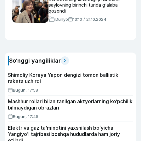
saylovning birinchi turida g‘alaba
qozondi
Dunyo
13:10 / 21.10.2024
So‘nggi yangiliklar
Shimoliy Koreya Yapon dengizi tomon ballistik
raketa uchirdi
Bugun, 17:58
Mashhur rollari bilan tanilgan aktyorlarning ko‘pchilik
bilmaydigan obrazlari
Bugun, 17:45
Elektr va gaz taʼminotini yaxshilash boʻyicha
Yangiyoʻl tajribasi boshqa hududlarda ham joriy
etiladi