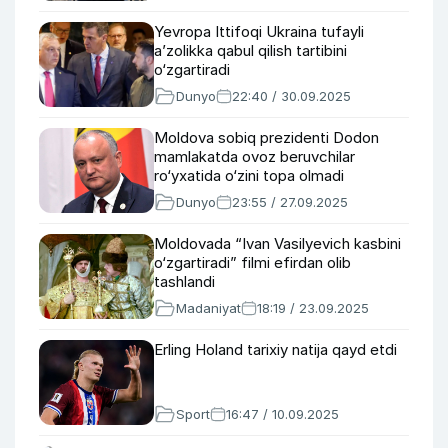
Yevropa Ittifoqi Ukraina tufayli
a’zolikka qabul qilish tartibini
o‘zgartiradi
Dunyo
22:40 / 30.09.2025
Moldova sobiq prezidenti Dodon
mamlakatda ovoz beruvchilar
ro‘yxatida o‘zini topa olmadi
Dunyo
23:55 / 27.09.2025
Moldovada “Ivan Vasilyevich kasbini
o‘zgartiradi” filmi efirdan olib
tashlandi
Madaniyat
18:19 / 23.09.2025
Erling Holand tarixiy natija qayd etdi
Sport
16:47 / 10.09.2025