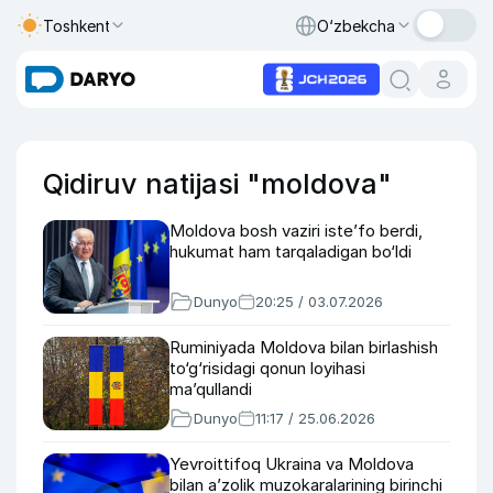
Toshkent
O‘zbekcha
Qidiruv natijasi "moldova"
Moldova bosh vaziri iste’fo berdi,
hukumat ham tarqaladigan bo‘ldi
Dunyo
20:25 / 03.07.2026
Ruminiyada Moldova bilan birlashish
to‘g‘risidagi qonun loyihasi
ma’qullandi
Dunyo
11:17 / 25.06.2026
Yevroittifoq Ukraina va Moldova
bilan a’zolik muzokaralarining birinchi