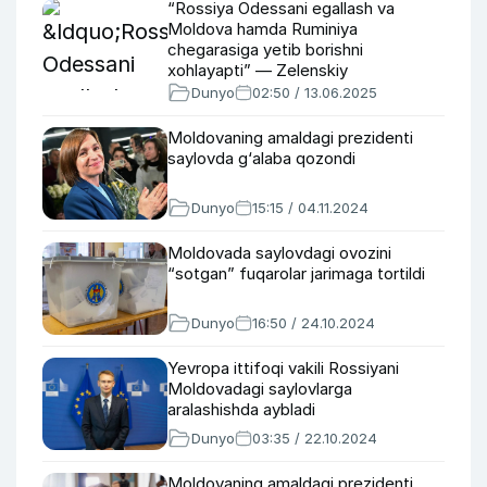
“Rossiya Odessani egallash va
Moldova hamda Ruminiya
chegarasiga yetib borishni
xohlayapti” — Zelenskiy
Dunyo
02:50 / 13.06.2025
Moldovaning amaldagi prezidenti
saylovda g‘alaba qozondi
Dunyo
15:15 / 04.11.2024
Moldovada saylovdagi ovozini
“sotgan” fuqarolar jarimaga tortildi
Dunyo
16:50 / 24.10.2024
Yevropa ittifoqi vakili Rossiyani
Moldovadagi saylovlarga
aralashishda aybladi
Dunyo
03:35 / 22.10.2024
Moldovaning amaldagi prezidenti