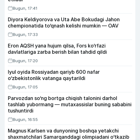
Bugun, 17:41
Diyora Keldiyorova va Uta Abe Bokudagi Jahon
chempionatida to‘qnash kelishi mumkin — OAV
Bugun, 17:33
Eron AQSH yana hujum qilsa, Fors ko‘rfazi
davlatlariga zarba berish bilan tahdid qildi
Bugun, 17:20
Iyul oyida Rossiyadan qariyb 600 nafar
o‘zbekistonlik vatanga qaytarildi
Bugun, 17:05
Parvozdan so‘ng bortga chiqish talonini darhol
tashlab yubormang — mutaxassislar buning sababini
tushuntirdi
Bugun, 16:55
Magnus Karlsen va dunyoning boshqa yetakchi
shaxmatchilari Samarqanddagi olimpiadani o‘tkazib