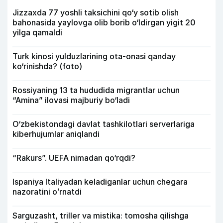
Jizzaxda 77 yoshli taksichini qo‘y sotib olish
bahonasida yaylovga olib borib o‘ldirgan yigit 20
yilga qamaldi
Turk kinosi yulduzlarining ota-onasi qanday
ko‘rinishda? (foto)
Rossiyaning 13 ta hududida migrantlar uchun
“Amina” ilovasi majburiy bo‘ladi
O‘zbekistondagi davlat tashkilotlari serverlariga
kiberhujumlar aniqlandi
“Rakurs”. UEFA nimadan qo‘rqdi?
Ispaniya Italiyadan keladiganlar uchun chegara
nazoratini oʻrnatdi
Sarguzasht, triller va mistika: tomosha qilishga