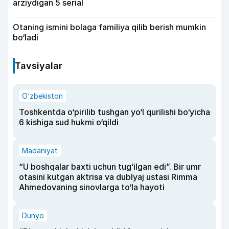
arziydigan 5 serial
Otaning ismini bolaga familiya qilib berish mumkin
bo‘ladi
Tavsiyalar
O‘zbekiston
Toshkentda o‘pirilib tushgan yo‘l qurilishi bo‘yicha
6 kishiga sud hukmi o‘qildi
Madaniyat
“U boshqalar baxti uchun tug‘ilgan edi”. Bir umr
otasini kutgan aktrisa va dublyaj ustasi Rimma
Ahmedovaning sinovlarga to‘la hayoti
Dunyo