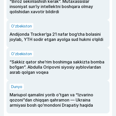
“Biroz sekinlashish kerak”. Mutaxassislar
insoniyat sun’iy intellektni boshqara olmay
qolishidan xavotir bildirdi
O‘zbekiston
Andijonda Tracker’ga 21 nafar bog‘cha bolasini
joylab, YTH sodir etgan ayolga sud hukmi o‘qildi
O‘zbekiston
“Sakkiz qator she’rim boshimga sakkizta bomba
bo‘lgan”. Abdulla Oripovni siyosiy ayblovlardan
asrab qolgan voqea
Dunyo
Mariupol qamalini yorib oʻtgan va “Izvarino
qozoni”dan chiqqan qahramon — Ukraina
armiyasi bosh qoʻmondoni Drapatiy haqida