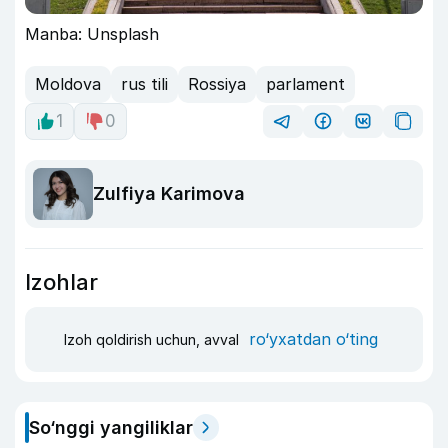
Manba: Unsplash
Moldova
rus tili
Rossiya
parlament
1
0
Zulfiya Karimova
Izohlar
ro‘yxatdan o‘ting
Izoh qoldirish uchun, avval
So‘nggi yangiliklar