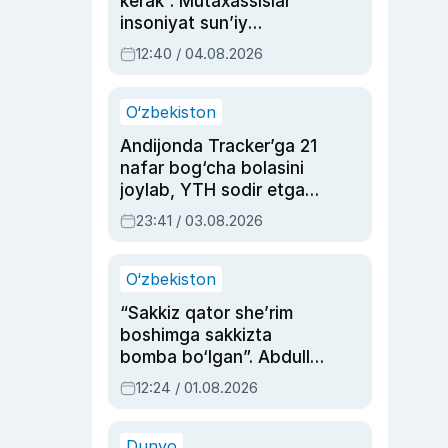
kerak”. Mutaxassislar
insoniyat sun’iy
intellektni boshqara
12:40 / 04.08.2026
olmay qolishidan xavotir
bildirdi
O‘zbekiston
Andijonda Tracker’ga 21
nafar bog‘cha bolasini
joylab, YTH sodir etgan
ayolga sud hukmi o‘qildi
23:41 / 03.08.2026
O‘zbekiston
“Sakkiz qator she’rim
boshimga sakkizta
bomba bo‘lgan”. Abdulla
Oripovni siyosiy
12:24 / 01.08.2026
ayblovlardan asrab
qolgan voqea
Dunyo