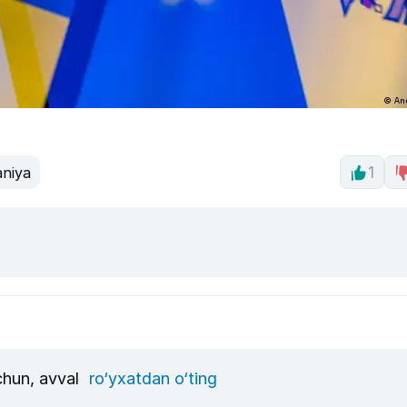
niya
1
uchun, avval
ro‘yxatdan o‘ting