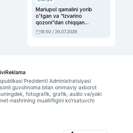
Mariupol qamalini yorib
oʻtgan va “Izvarino
qozoni”dan chiqqan
qahramon — Ukraina
19:50 / 29.07.2026
armiyasi bosh
qoʻmondoni Drapatiy
haqida
ivi
Reklama
publikasi Prezidenti Administratsiyasi
-sonli guvohnoma bilan ommaviy axborot
shuningdek, fotografik, grafik, audio va/yoki
et-nashrining muallifligini ko‘rsatuvchi