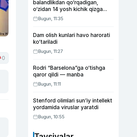
balandlikdan qo‘rqadigan,
o‘zidan 14 yosh kichik qizga
uylangan Yorqinxo‘ja Umarov
Bugun, 11:35
34 yoshda
Dam olish kunlari havo harorati
ko‘tariladi
Bugun, 11:27
0
Rodri “Barselona”ga o‘tishga
qaror qildi — manba
Bugun, 11:11
Stenford olimlari sun’iy intellekt
yordamida viruslar yaratdi
Bugun, 10:55
Tavsiyalar