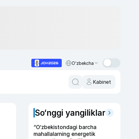
O‘zbekcha
Kabinet
So‘nggi yangiliklar
“O‘zbekistondagi barcha
mahallalarning energetik