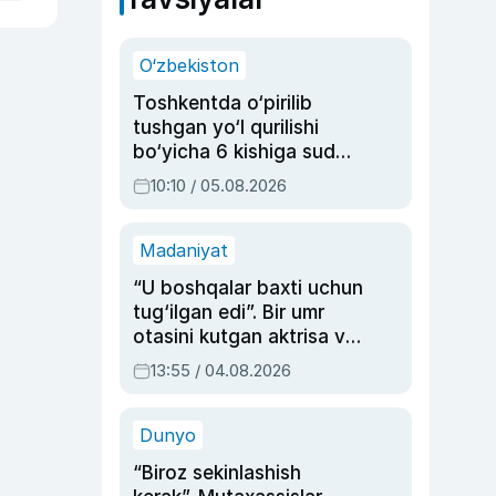
O‘zbekiston
Toshkentda o‘pirilib
tushgan yo‘l qurilishi
bo‘yicha 6 kishiga sud
hukmi o‘qildi
10:10 / 05.08.2026
Madaniyat
“U boshqalar baxti uchun
tug‘ilgan edi”. Bir umr
otasini kutgan aktrisa va
dublyaj ustasi Rimma
13:55 / 04.08.2026
Ahmedovaning
sinovlarga to‘la hayoti
Dunyo
“Biroz sekinlashish