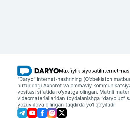
Maxfiylik siyosati
Internet-nas
“Daryo” internet-nashrining (O‘zbekiston matbuo
huzuridagi Axborot va ommaviy kommunikatsiyal
vositasi sifatida ro‘yxatga olingan. Matnli materi
videomateriallaridan foydalanishga “daryo.uz” sa
yozuv ilova qilingan taqdirda yo‘l qo‘yiladi.