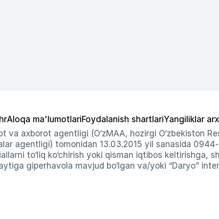
hr
Aloqa ma'lumotlari
Foydalanish shartlari
Yangiliklar arx
t va axborot agentligi (O‘zMAA, hozirgi O‘zbekiston Res
ar agentligi) tomonidan 13.03.2015 yil sanasida 0944
allarni to‘liq ko‘chirish yoki qisman iqtibos keltirishga, 
ytiga giperhavola mavjud bo‘lgan va/yoki “Daryo” intern