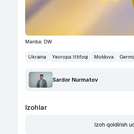
Manba: DW
Ukraina
Yevropa Ittifoqi
Moldova
Germa
Sardor Nurmatov
Izohlar
Izoh qoldirish 