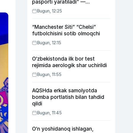
pasporti yaratiladi” —
energetika vaziri
Bugun, 12:25
“Manchester Siti” “Chelsi”
futbolchisini sotib olmoqchi
Bugun, 12:15
O‘zbekistonda ilk bor test
rejimida aerologik shar uchirildi
Bugun, 11:55
AQSHda erkak samolyotda
bomba portlatish bilan tahdid
qildi
Bugun, 11:45
O‘n yoshidanoq ishlagan,