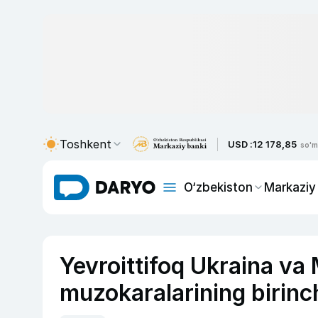
Toshkent
USD :
12 178,85
so'm
O‘zbekiston
Markaziy
Yevroittifoq Ukraina va 
muzokaralarining birinch