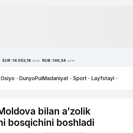
EUR :
RUB :
14 053,18
146,54
so'm
so'm
 Osiyo
Dunyo
Pul
Madaniyat
Sport
Layfstayl
Moldova bilan a’zolik
i bosqichini boshladi