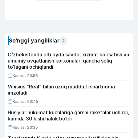
So‘nggi yangiliklar
Oʻzbekistonda olti oyda savdo, xizmat koʻrsatish va
umumiy ovqatlanish korxonalari qancha soliq
toʻlagani ochiqlandi
Kecha, 23:56
Vinisius “Real” bilan uzoq muddatli shartnoma
imzoladi
Kecha, 23:45
Husiylar hukumat kuchlariga qarshi raketalar uchirdi,
kamida 30 kishi halok bo‘ldi
Kecha, 23:35