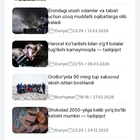
Erondagi urush odamlar va tabiat
uchun uzoq muddatli oqibatlarga olib
keladi
Dunyo
23:29 / 13.03.2026
Harorat ko‘tarilishi bilan o‘g‘il bolalar
tug‘ilishi kamaymoqda — tadqiqot
Dunyo
22:55 / 09.03.2026
Orolbo‘yida 90 ming tup saksovul
ekish ishlari boshlandi
Boshqalar
16:18 / 27.02.2026
Shokolad 2050-yilga kelib yo‘q bo‘lib
ketishi mumkin — tadqiqot
Dunyo
23:25 / 24.12.2025