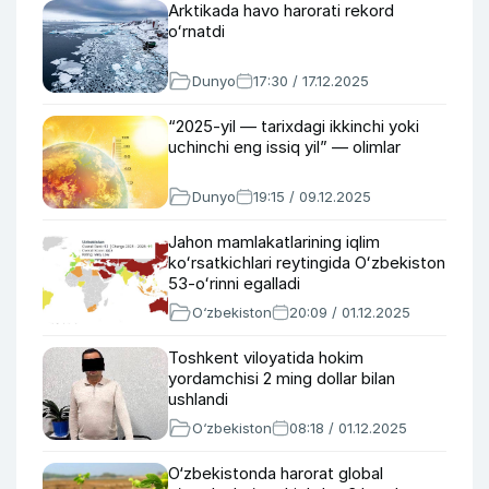
Arktikada havo harorati rekord
oʻrnatdi
Dunyo
17:30 / 17.12.2025
“2025-yil — tarixdagi ikkinchi yoki
uchinchi eng issiq yil” — olimlar
Dunyo
19:15 / 09.12.2025
Jahon mamlakatlarining iqlim
koʻrsatkichlari reytingida Oʻzbekiston
53-oʻrinni egalladi
O‘zbekiston
20:09 / 01.12.2025
Toshkent viloyatida hokim
yordamchisi 2 ming dollar bilan
ushlandi
O‘zbekiston
08:18 / 01.12.2025
O‘zbekistonda harorat global