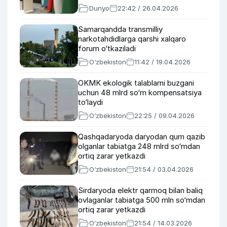
Dunyo
22:42 / 26.04.2026
Samarqandda transmilliy
narkotahdidlarga qarshi xalqaro
forum o‘tkaziladi
O‘zbekiston
11:42 / 19.04.2026
OKMK ekologik talablarni buzgani
uchun 48 mlrd so‘m kompensatsiya
to‘laydi
O‘zbekiston
22:25 / 09.04.2026
Qashqadaryoda daryodan qum qazib
olganlar tabiatga 248 mlrd so‘mdan
ortiq zarar yetkazdi
O‘zbekiston
21:54 / 03.04.2026
Sirdaryoda elektr qarmoq bilan baliq
ovlaganlar tabiatga 500 mln so‘mdan
ortiq zarar yetkazdi
O‘zbekiston
21:54 / 14.03.2026