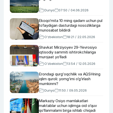
Dunyo
07:50 / 04.06.2026
Ekoqo‘mita 10 ming qadam uchun pul
to‘laydigan dasturdagi nosozliklarga
munosabat bildirdi
O‘zbekiston
18:21 / 22.05.2026
Shavkat Mirziyoyev 29-Yevrosiyo
iqtisodiy sammiti ishtirokchilariga
murojaat yo‘lladi
O‘zbekiston
13:54 / 12.05.2026
Erondagi qurgʻoqchilik va AQSHning
iqlim quroli: yomg‘irni o‘g‘irlash
mumkinmi?
Dunyo
11:50 / 09.05.2026
Markaziy Osiyo mamlakatlari
maktablar uchun iqlimga oid o‘quv
qo‘llanmalarni birga ishlab chiqadi