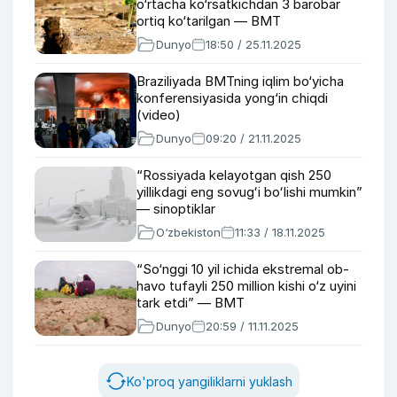
o‘rtacha ko‘rsatkichdan 3 barobar
ortiq ko‘tarilgan — BMT
Dunyo
18:50 / 25.11.2025
Braziliyada BMTning iqlim bo‘yicha
konferensiyasida yong‘in chiqdi
(video)
Dunyo
09:20 / 21.11.2025
“Rossiyada kelayotgan qish 250
yillikdagi eng sovugʻi boʻlishi mumkin”
— sinoptiklar
O‘zbekiston
11:33 / 18.11.2025
“So‘nggi 10 yil ichida ekstremal ob-
havo tufayli 250 million kishi o‘z uyini
tark etdi” — BMT
Dunyo
20:59 / 11.11.2025
Ko'proq yangiliklarni yuklash