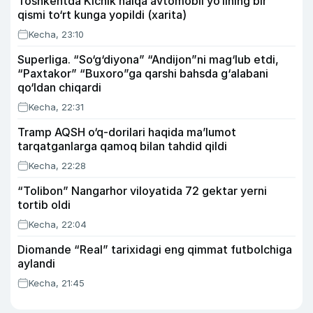
Toshkentda Kichik halqa avtomobil yo‘lining bir
qismi to‘rt kunga yopildi (xarita)
Kecha, 23:10
Superliga. “So‘g‘diyona” “Andijon”ni mag‘lub etdi,
“Paxtakor” “Buxoro”ga qarshi bahsda g‘alabani
qo‘ldan chiqardi
Kecha, 22:31
Tramp AQSH o‘q-dorilari haqida ma’lumot
tarqatganlarga qamoq bilan tahdid qildi
Kecha, 22:28
“Tolibon” Nangarhor viloyatida 72 gektar yerni
tortib oldi
Kecha, 22:04
Diomande “Real” tarixidagi eng qimmat futbolchiga
aylandi
Kecha, 21:45