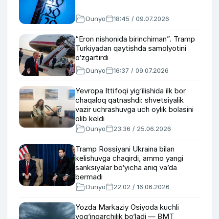
Dunyo
18:45 / 09.07.2026
“Eron nishonida birinchiman”. Tramp
Turkiyadan qaytishda samolyotini
o‘zgartirdi
Dunyo
16:37 / 09.07.2026
Yevropa Ittifoqi yig‘ilishida ilk bor
chaqaloq qatnashdi: shvetsiyalik
vazir uchrashuvga uch oylik bolasini
olib keldi
Dunyo
23:36 / 25.06.2026
Tramp Rossiyani Ukraina bilan
kelishuvga chaqirdi, ammo yangi
sanksiyalar bo‘yicha aniq va’da
bermadi
Dunyo
22:02 / 16.06.2026
Yozda Markaziy Osiyoda kuchli
yog‘ingarchilik bo‘ladi — BMT