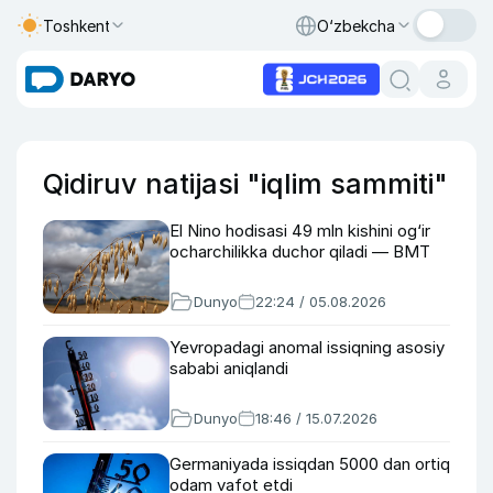
Toshkent
O‘zbekcha
Qidiruv natijasi "iqlim sammiti"
El Nino hodisasi 49 mln kishini og‘ir
ocharchilikka duchor qiladi — BMT
Dunyo
22:24 / 05.08.2026
Yevropadagi anomal issiqning asosiy
sababi aniqlandi
Dunyo
18:46 / 15.07.2026
Germaniyada issiqdan 5000 dan ortiq
odam vafot etdi