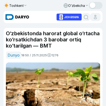
Toshkent
O‘zbekcha
O‘zbekistonda harorat global o‘rtacha
ko‘rsatkichdan 3 barobar ortiq
ko‘tarilgan — BMT
Dunyo
18:50 / 25.11.2025
1276