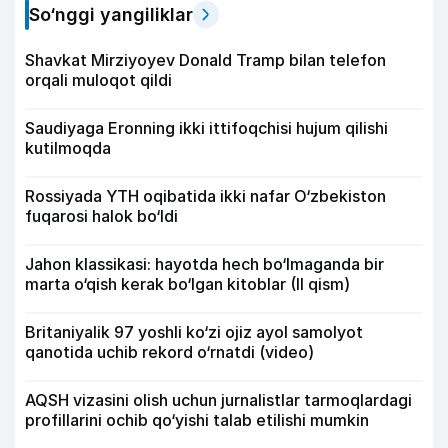
So‘nggi yangiliklar
Shavkat Mirziyoyev Donald Tramp bilan telefon
orqali muloqot qildi
Saudiyaga Eronning ikki ittifoqchisi hujum qilishi
kutilmoqda
Rossiyada YTH oqibatida ikki nafar O‘zbekiston
fuqarosi halok bo‘ldi
Jahon klassikasi: hayotda hech bo‘lmaganda bir
marta o‘qish kerak bo‘lgan kitoblar (II qism)
Britaniyalik 97 yoshli ko‘zi ojiz ayol samolyot
qanotida uchib rekord o‘rnatdi (video)
AQSH vizasini olish uchun jurnalistlar tarmoqlardagi
profillarini ochib qo‘yishi talab etilishi mumkin