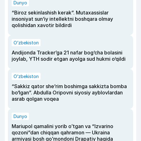
Dunyo
“Biroz sekinlashish kerak”. Mutaxassislar
insoniyat sun’iy intellektni boshqara olmay
qolishidan xavotir bildirdi
O‘zbekiston
Andijonda Tracker’ga 21 nafar bog‘cha bolasini
joylab, YTH sodir etgan ayolga sud hukmi o‘qildi
O‘zbekiston
“Sakkiz qator she’rim boshimga sakkizta bomba
bo‘lgan”. Abdulla Oripovni siyosiy ayblovlardan
asrab qolgan voqea
Dunyo
Mariupol qamalini yorib oʻtgan va “Izvarino
qozoni”dan chiqqan qahramon — Ukraina
armiyasi bosh qoʻmondoni Drapatiy haqida