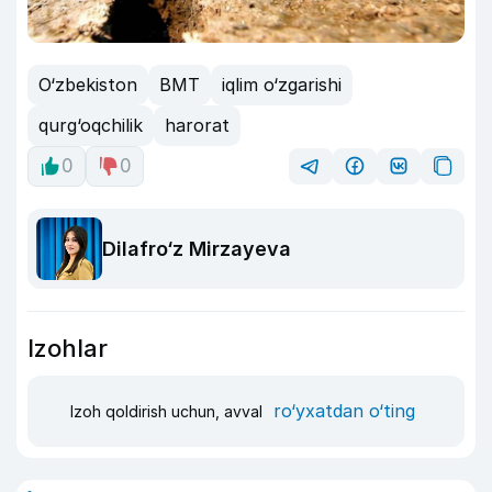
O‘zbekiston
BMT
iqlim o‘zgarishi
qurg‘oqchilik
harorat
0
0
Dilafro‘z Mirzayeva
Izohlar
ro‘yxatdan o‘ting
Izoh qoldirish uchun, avval