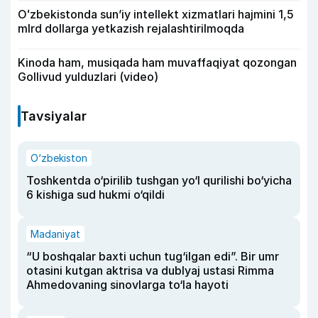
Oʻzbekistonda sunʼiy intellekt xizmatlari hajmini 1,5
mlrd dollarga yetkazish rejalashtirilmoqda
Kinoda ham, musiqada ham muvaffaqiyat qozongan
Gollivud yulduzlari (video)
Tavsiyalar
O‘zbekiston
Toshkentda o‘pirilib tushgan yo‘l qurilishi bo‘yicha
6 kishiga sud hukmi o‘qildi
Madaniyat
“U boshqalar baxti uchun tug‘ilgan edi”. Bir umr
otasini kutgan aktrisa va dublyaj ustasi Rimma
Ahmedovaning sinovlarga to‘la hayoti