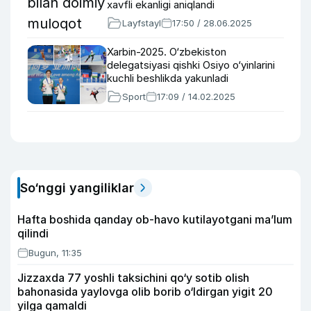
xavfli ekanligi aniqlandi
Layfstayl
17:50 / 28.06.2025
Xarbin-2025. O‘zbekiston
delegatsiyasi qishki Osiyo o‘yinlarini
kuchli beshlikda yakunladi
Sport
17:09 / 14.02.2025
So‘nggi yangiliklar
Hafta boshida qanday ob-havo kutilayotgani ma’lum
qilindi
Bugun, 11:35
Jizzaxda 77 yoshli taksichini qo‘y sotib olish
bahonasida yaylovga olib borib o‘ldirgan yigit 20
yilga qamaldi