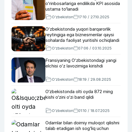
oʻrinbosarlariga endilikda KPI asosida
ustama to‘lanadi
O‘zbekiston
17:10 / 27.10.2025
Oʻzbekistonda yuqori barqarorlik
reytingiga ega biznesmenlar qaysi
sohalarda faoliyat yuritishi ochiqlandi
O‘zbekiston
07:06 / 03.10.2025
Fransiyaning Oʻzbekistondagi yangi
elchisi oʻz lavozimiga kirishdi
O‘zbekiston
18:19 / 29.08.2025
O‘zbekistonda olti oyda 872 ming
kishi o‘zini o‘zi band qildi
O‘zbekiston
01:10 / 18.07.2025
Odamlar bilan doimiy muloqot qilishni
talab etadigan ish sog‘liq uchun