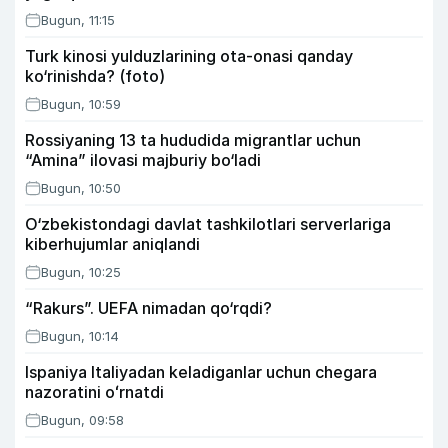
Bugun, 11:15
Turk kinosi yulduzlarining ota-onasi qanday
ko‘rinishda? (foto)
Bugun, 10:59
Rossiyaning 13 ta hududida migrantlar uchun
“Amina” ilovasi majburiy bo‘ladi
Bugun, 10:50
O‘zbekistondagi davlat tashkilotlari serverlariga
kiberhujumlar aniqlandi
Bugun, 10:25
“Rakurs”. UEFA nimadan qo‘rqdi?
Bugun, 10:14
Ispaniya Italiyadan keladiganlar uchun chegara
nazoratini oʻrnatdi
Bugun, 09:58