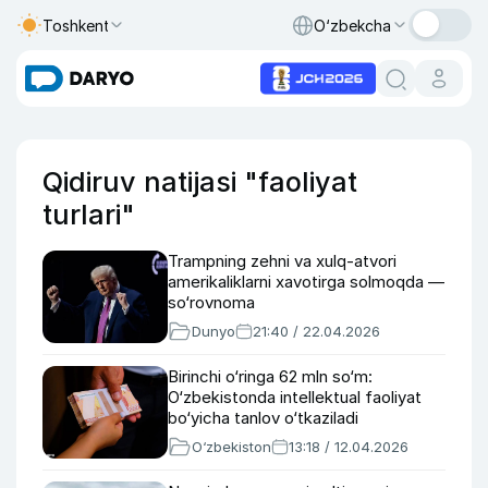
Toshkent
O‘zbekcha
Qidiruv natijasi "faoliyat
turlari"
Trampning zehni va xulq-atvori
amerikaliklarni xavotirga solmoqda —
so‘rovnoma
Dunyo
21:40 / 22.04.2026
Birinchi o‘ringa 62 mln so‘m:
O‘zbekistonda intellektual faoliyat
bo‘yicha tanlov o‘tkaziladi
O‘zbekiston
13:18 / 12.04.2026