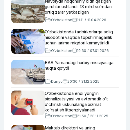
Navoiyda noqonuniy oltin qazigan
guruhlar ushlandi, 13 mlrd so‘mdan
ortiq zarar yetkazilgan
O‘zbekiston
11:11 / 11.04.2026
Oʻzbekistonda tadbirkorlarga soliq
hisobotini vaqtida topshirmaganlik
uchun jarima miqdori kamaytirildi
O‘zbekiston
19:30 / 07.01.2026
BAA Yamandagi harbiy missiyasiga
nuqta qo‘ydi
Dunyo
20:30 / 31.12.2025
Oʻzbekistonda endi yongʻin
signalizatsiyasi va avtomatik oʻt
oʻchirish uskunalariga xizmat
koʻrsatish litsenziyalanadi
O‘zbekiston
21:50 / 28.11.2025
Maktab direktori va uning