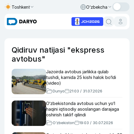
Toshkent
O‘zbekcha
Qidiruv natijasi "ekspress
avtobus"
Jazoirda avtobus jarlikka qulab
tushdi, kamida 25 kishi halok bo‘ldi
(video)
Dunyo
21:03 / 31.07.2026
O‘zbekistonda avtobus uchun yo‘l
haqini iqtisodiy asoslangan darajaga
oshirish taklif qilindi
O‘zbekiston
19:03 / 30.07.2026