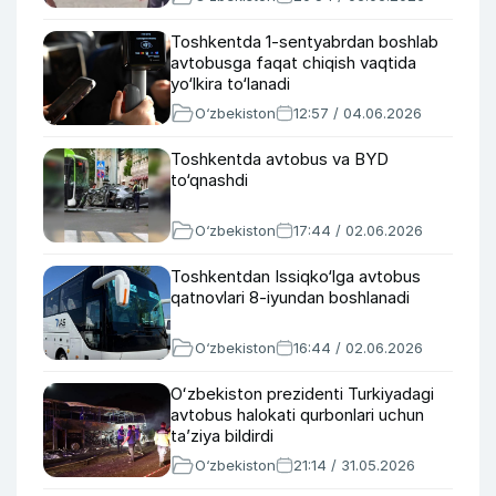
Toshkentda 1-sentyabrdan boshlab
avtobusga faqat chiqish vaqtida
yo‘lkira to‘lanadi
O‘zbekiston
12:57 / 04.06.2026
Toshkentda avtobus va BYD
to‘qnashdi
O‘zbekiston
17:44 / 02.06.2026
Toshkentdan Issiqko‘lga avtobus
qatnovlari 8-iyundan boshlanadi
O‘zbekiston
16:44 / 02.06.2026
Oʻzbekiston prezidenti Turkiyadagi
avtobus halokati qurbonlari uchun
taʼziya bildirdi
O‘zbekiston
21:14 / 31.05.2026