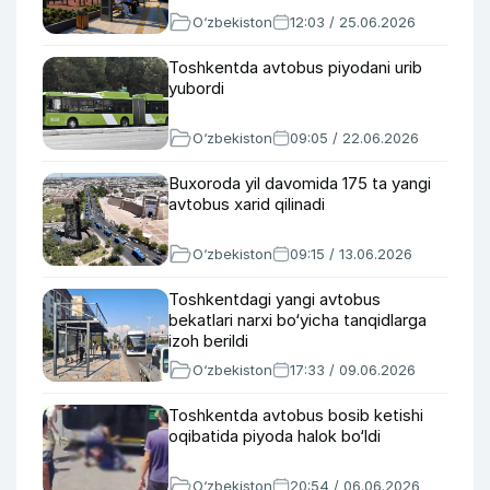
O‘zbekiston
12:03 / 25.06.2026
Toshkentda avtobus piyodani urib
yubordi
O‘zbekiston
09:05 / 22.06.2026
Buxoroda yil davomida 175 ta yangi
avtobus xarid qilinadi
O‘zbekiston
09:15 / 13.06.2026
Toshkentdagi yangi avtobus
bekatlari narxi bo‘yicha tanqidlarga
izoh berildi
O‘zbekiston
17:33 / 09.06.2026
Toshkentda avtobus bosib ketishi
oqibatida piyoda halok bo‘ldi
O‘zbekiston
20:54 / 06.06.2026