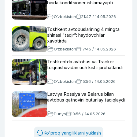
birida konditsioner ishlamayapti
O‘zbekiston
21:47 / 14.05.2026
Toshkent avtobuslarining 4 mingta
shinasi “taqir”: haydovchilar
xavotirda
O‘zbekiston
17:45 / 14.05.2026
Toshkentda avtobus va Tracker
to‘qnashuvidan uch kishi jarohatlandi
O‘zbekiston
15:56 / 14.05.2026
Latviya Rossiya va Belarus bilan
avtobus qatnovini butunlay taqiqlaydi
Dunyo
10:56 / 14.05.2026
Ko'proq yangiliklarni yuklash