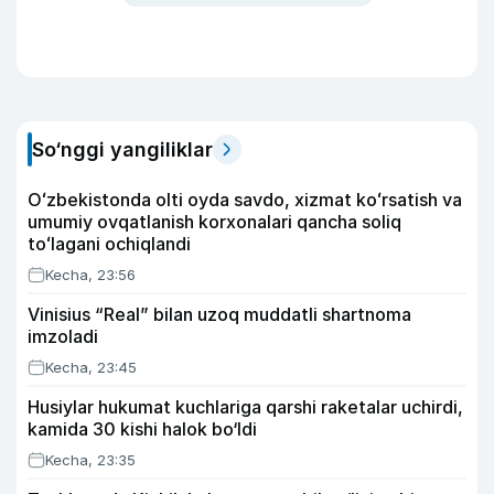
So‘nggi yangiliklar
Oʻzbekistonda olti oyda savdo, xizmat koʻrsatish va
umumiy ovqatlanish korxonalari qancha soliq
toʻlagani ochiqlandi
Kecha, 23:56
Vinisius “Real” bilan uzoq muddatli shartnoma
imzoladi
Kecha, 23:45
Husiylar hukumat kuchlariga qarshi raketalar uchirdi,
kamida 30 kishi halok bo‘ldi
Kecha, 23:35