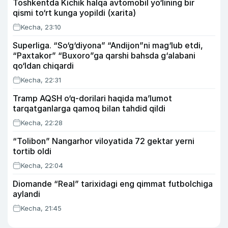
Toshkentda Kichik halqa avtomobil yo‘lining bir
qismi to‘rt kunga yopildi (xarita)
Kecha, 23:10
Superliga. “So‘g‘diyona” “Andijon”ni mag‘lub etdi,
“Paxtakor” “Buxoro”ga qarshi bahsda g‘alabani
qo‘ldan chiqardi
Kecha, 22:31
Tramp AQSH o‘q-dorilari haqida ma’lumot
tarqatganlarga qamoq bilan tahdid qildi
Kecha, 22:28
“Tolibon” Nangarhor viloyatida 72 gektar yerni
tortib oldi
Kecha, 22:04
Diomande “Real” tarixidagi eng qimmat futbolchiga
aylandi
Kecha, 21:45