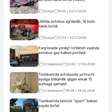
Dunyo
16:50 / 03.07.2026
JARda avtobus ag‘darilib, 16 kishi
halok bo‘ldi
Dunyo
21:24 / 02.07.2026
Farg‘onada yonilg‘i to‘ldirish vaqtida
avtobus gaz balloni portladi
O‘zbekiston
23:26 / 27.06.2026
Toshkentda avtobusda yo‘lovchi
ayolga shilqimlik qilgan erkak 15
sutkaga qamaldi
O‘zbekiston
16:28 / 26.06.2026
Toshkentda birinchi “sport” bekati
paydo bo‘ldi