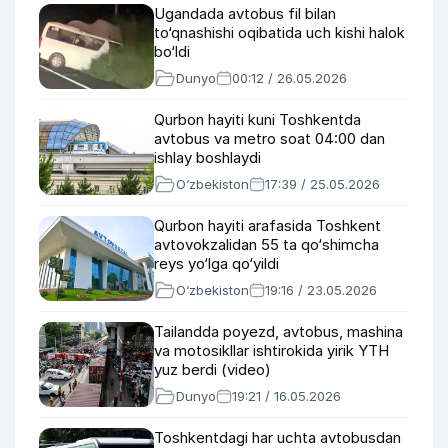
Ugandada avtobus fil bilan
to‘qnashishi oqibatida uch kishi halok
bo‘ldi
Dunyo
00:12 / 26.05.2026
Qurbon hayiti kuni Toshkentda
avtobus va metro soat 04:00 dan
ishlay boshlaydi
O‘zbekiston
17:39 / 25.05.2026
Qurbon hayiti arafasida Toshkent
avtovokzalidan 55 ta qo‘shimcha
reys yo‘lga qo‘yildi
O‘zbekiston
19:16 / 23.05.2026
Tailandda poyezd, avtobus, mashina
va motosikllar ishtirokida yirik YTH
yuz berdi (video)
Dunyo
19:21 / 16.05.2026
Toshkentdagi har uchta avtobusdan