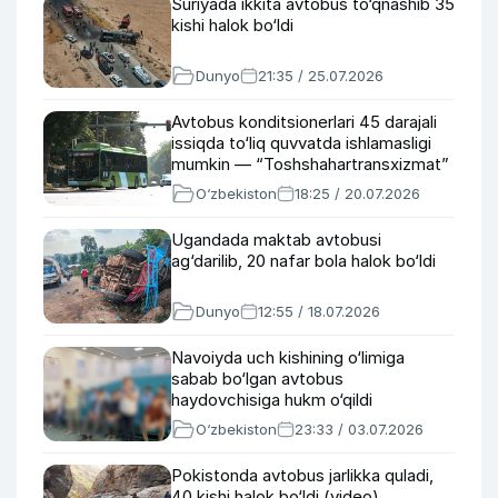
Suriyada ikkita avtobus to‘qnashib 35
kishi halok bo‘ldi
Dunyo
21:35 / 25.07.2026
Avtobus konditsionerlari 45 darajali
issiqda to‘liq quvvatda ishlamasligi
mumkin — “Toshshahartransxizmat”
O‘zbekiston
18:25 / 20.07.2026
Ugandada maktab avtobusi
ag‘darilib, 20 nafar bola halok bo‘ldi
Dunyo
12:55 / 18.07.2026
Navoiyda uch kishining o‘limiga
sabab bo‘lgan avtobus
haydovchisiga hukm o‘qildi
O‘zbekiston
23:33 / 03.07.2026
Pokistonda avtobus jarlikka quladi,
40 kishi halok bo‘ldi (video)