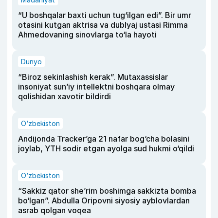
“U boshqalar baxti uchun tug‘ilgan edi”. Bir umr
otasini kutgan aktrisa va dublyaj ustasi Rimma
Ahmedovaning sinovlarga to‘la hayoti
Dunyo
“Biroz sekinlashish kerak”. Mutaxassislar
insoniyat sun’iy intellektni boshqara olmay
qolishidan xavotir bildirdi
O‘zbekiston
Andijonda Tracker’ga 21 nafar bog‘cha bolasini
joylab, YTH sodir etgan ayolga sud hukmi o‘qildi
O‘zbekiston
“Sakkiz qator she’rim boshimga sakkizta bomba
bo‘lgan”. Abdulla Oripovni siyosiy ayblovlardan
asrab qolgan voqea