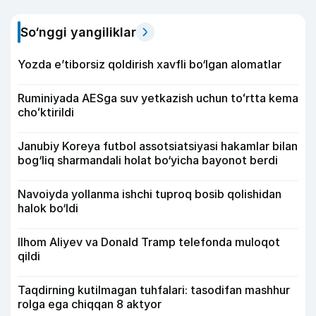
So‘nggi yangiliklar
Yozda e’tiborsiz qoldirish xavfli bo‘lgan alomatlar
Ruminiyada AESga suv yetkazish uchun toʻrtta kema
choʻktirildi
Janubiy Koreya futbol assotsiatsiyasi hakamlar bilan
bog‘liq sharmandali holat bo‘yicha bayonot berdi
Navoiyda yollanma ishchi tuproq bosib qolishidan
halok bo‘ldi
Ilhom Aliyev va Donald Tramp telefonda muloqot
qildi
Taqdirning kutilmagan tuhfalari: tasodifan mashhur
rolga ega chiqqan 8 aktyor