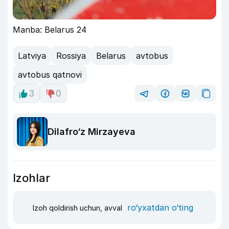
Manba: Belarus 24
Latviya
Rossiya
Belarus
avtobus
avtobus qatnovi
3
0
Dilafro‘z Mirzayeva
Izohlar
ro‘yxatdan o‘ting
Izoh qoldirish uchun, avval