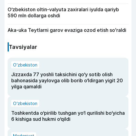
O‘zbekiston oltin-valyuta zaxiralari iyulda qariyb
590 mln dollarga oshdi
Aka-uka Teytlarni garov evaziga ozod etish soʻraldi
Tavsiyalar
O‘zbekiston
Jizzaxda 77 yoshli taksichini qo‘y sotib olish
bahonasida yaylovga olib borib o‘ldirgan yigit 20
yilga qamaldi
O‘zbekiston
Toshkentda o‘pirilib tushgan yo‘l qurilishi bo‘yicha
6 kishiga sud hukmi o‘qildi
Madaniyat