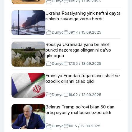
Dunyo
13:57 / 17.09.2025
Ukraina Rossiyaning yirik neftni qayta
ishlash zavodiga zarba berdi
Dunyo
09:17 / 15.09.2025
Rossiya Ukrainada yana bir aholi
punkti nazoratga olinganini da’vo
qilmoqda
Dunyo
17:55 / 13.09.2025
Fransiya Erondan fuqarolarini shartsiz
ozodlik qilishni talab qildi
Dunyo
16:02 / 12.09.2025
Belarus Tramp so‘rovi bilan 50 dan
ortiq siyosiy mahbusni ozod qildi
Dunyo
10:15 / 12.09.2025