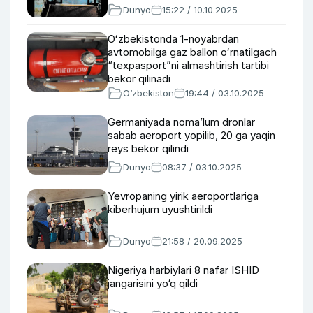
Dunyo
15:22 / 10.10.2025
Oʻzbekistonda 1-noyabrdan
avtomobilga gaz ballon oʻrnatilgach
“texpasport”ni almashtirish tartibi
bekor qilinadi
O‘zbekiston
19:44 / 03.10.2025
Germaniyada noma’lum dronlar
sabab aeroport yopilib, 20 ga yaqin
reys bekor qilindi
Dunyo
08:37 / 03.10.2025
Yevropaning yirik aeroportlariga
kiberhujum uyushtirildi
Dunyo
21:58 / 20.09.2025
Nigeriya harbiylari 8 nafar ISHID
jangarisini yo‘q qildi