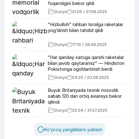
fuqaroligini bekor qildi
Dunyo
21:05 / 07.08.2025
“Hizbulloh” rahbari Isroilga raketalar
yog‘dirish bilan tahdid qildi
Dunyo
17:10 / 06.08.2025
“Har qanday xatoga qarshi raketalar
bilan javob qaytaramiz” — Hindiston
Pokistonga ogohlantirish berdi
Dunyo
04:25 / 03.08.2025
Buyuk Britaniyada texnik nosozlik
sabab 120 dan ortiq aviareys bekor
qilindi
Dunyo
20:24 / 31.07.2025
Ko'proq yangiliklarni yuklash