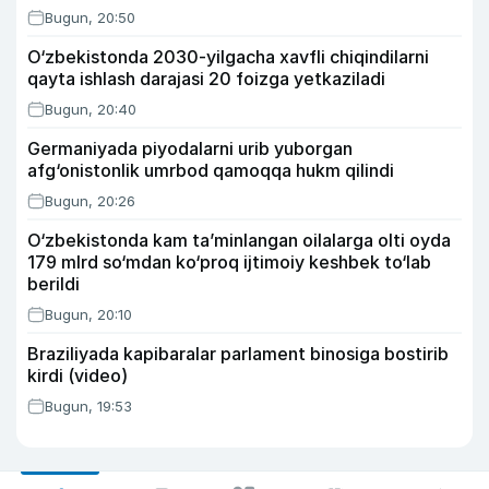
Bugun, 20:50
O‘zbekistonda 2030-yilgacha xavfli chiqindilarni
qayta ishlash darajasi 20 foizga yetkaziladi
Bugun, 20:40
Germaniyada piyodalarni urib yuborgan
afg‘onistonlik umrbod qamoqqa hukm qilindi
Bugun, 20:26
O‘zbekistonda kam ta’minlangan oilalarga olti oyda
179 mlrd so‘mdan ko‘proq ijtimoiy keshbek to‘lab
berildi
Bugun, 20:10
Braziliyada kapibaralar parlament binosiga bostirib
kirdi (video)
Bugun, 19:53