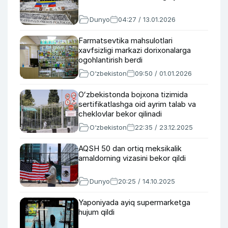
Dunyo
04:27 / 13.01.2026
Farmatsevtika mahsulotlari
xavfsizligi markazi dorixonalarga
ogohlantirish berdi
O‘zbekiston
09:50 / 01.01.2026
Oʻzbekistonda bojxona tizimida
sertifikatlashga oid ayrim talab va
cheklovlar bekor qilinadi
O‘zbekiston
22:35 / 23.12.2025
AQSH 50 dan ortiq meksikalik
amaldorning vizasini bekor qildi
Dunyo
20:25 / 14.10.2025
Yaponiyada ayiq supermarketga
hujum qildi