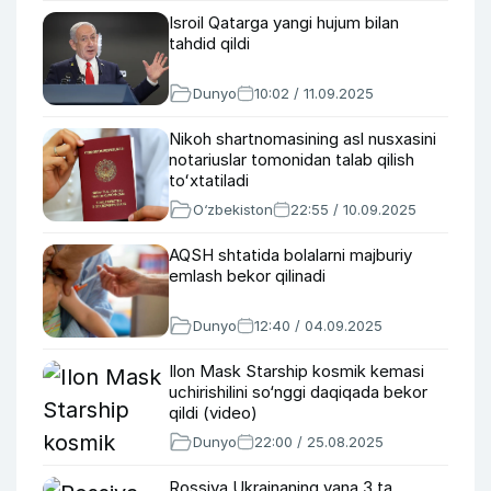
Isroil Qatarga yangi hujum bilan
tahdid qildi
Dunyo
10:02 / 11.09.2025
Nikoh shartnomasining asl nusxasini
notariuslar tomonidan talab qilish
toʻxtatiladi
O‘zbekiston
22:55 / 10.09.2025
AQSH shtatida bolalarni majburiy
emlash bekor qilinadi
Dunyo
12:40 / 04.09.2025
Ilon Mask Starship kosmik kemasi
uchirishilini so‘nggi daqiqada bekor
qildi (video)
Dunyo
22:00 / 25.08.2025
Rossiya Ukrainaning yana 3 ta