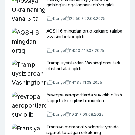
qishlog‘ini egallaganini da’vo qildi
Dunyo
22:50 / 22.08.2025
AQSH 6 mingdan ortiq xalqaro talaba
vizasini bekor qildi
Dunyo
14:40 / 19.08.2025
Tramp uysizlardan Vashingtonni tark
etishni talab qildi
Dunyo
14:13 / 11.08.2025
Yevropa aeroportlarda suv olib o‘tish
taqiqi bekor qilinishi mumkin
Dunyo
19:21 / 08.08.2025
Fransiya memorial yodgorlik yonida
sigaret tutatgan erkakning