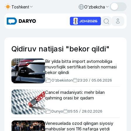
Toshkent
O‘zbekcha
Qidiruv natijasi "bekor qildi"
Bir yilda bitta import avtomobiliga
muvofiqlik sertifikati berish normasi
bekor qilindi
O‘zbekiston
23:20 / 05.06.2026
Cancel madaniyati: mehr bilan
qahrning orasi bir qadam
Dunyo
05:55 / 28.02.2026
Venesuelada ozod qilingan siyosiy
mahbuslar soni 116 nafarga yetdi