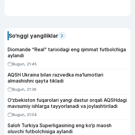
So‘nggi yangiliklar
Diomande “Real” tarixidagi eng qimmat futbolchiga
aylandi
Bugun, 21:45
AQSH Ukraina bilan razvedka ma’lumotlari
almashishni qayta tikladi
Bugun, 21:36
O‘zbekiston fuqarolari yangi dastur orqali AQSHdagi
mavsumiy ishlarga tayyorlanadi va joylashtiriladi
Bugun, 21:04
Saloh Turkiya Superligasining eng ko‘p maosh
oluvchi futbolchisiga aylandi