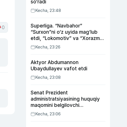
so‘radi
Kecha, 23:48
Superliga. “Navbahor”
0
“Surxon”ni o‘z uyida mag‘lub
etdi, “Lokomotiv” va “Xorazm”
uyda g‘alaba qozondi
Kecha, 23:26
Aktyor Abdu­mannon
Ubaydullayev vafot etdi
Kecha, 23:08
Senat Prezident
administratsiyasining huquqiy
maqomini belgilovchi
konstitutsiyaviy qonunni
Kecha, 23:06
ma’qulladi