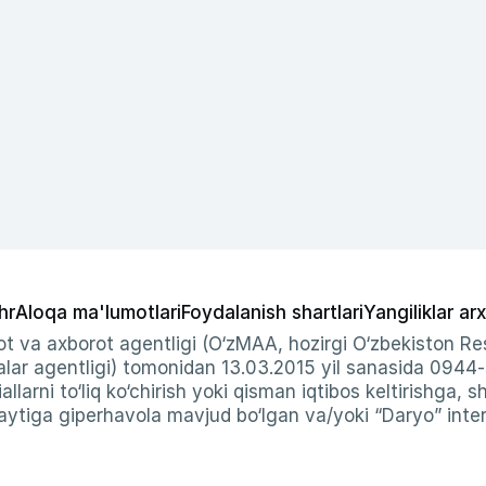
hr
Aloqa ma'lumotlari
Foydalanish shartlari
Yangiliklar arx
t va axborot agentligi (O‘zMAA, hozirgi O‘zbekiston Res
ar agentligi) tomonidan 13.03.2015 yil sanasida 0944
allarni to‘liq ko‘chirish yoki qisman iqtibos keltirishga, 
ytiga giperhavola mavjud bo‘lgan va/yoki “Daryo” intern