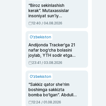
“Biroz sekinlashish
kerak”. Mutaxassislar
insoniyat sun’iy
intellektni boshqara
12:40 / 04.08.2026
olmay qolishidan xavotir
bildirdi
O‘zbekiston
Andijonda Tracker’ga 21
nafar bog‘cha bolasini
joylab, YTH sodir etgan
ayolga sud hukmi o‘qildi
23:41 / 03.08.2026
O‘zbekiston
“Sakkiz qator she’rim
boshimga sakkizta
bomba bo‘lgan”. Abdulla
Oripovni siyosiy
12:24 / 01.08.2026
ayblovlardan asrab