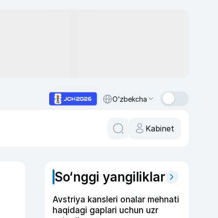
O‘zbekcha
Kabinet
So‘nggi yangiliklar
Avstriya kansleri onalar mehnati
haqidagi gaplari uchun uzr