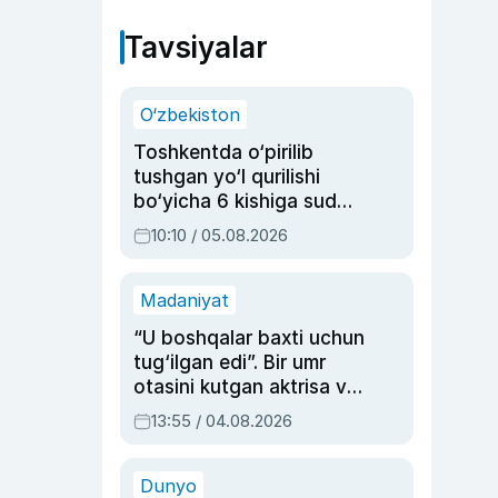
Tavsiyalar
O‘zbekiston
Toshkentda o‘pirilib
tushgan yo‘l qurilishi
bo‘yicha 6 kishiga sud
hukmi o‘qildi
10:10 / 05.08.2026
Madaniyat
“U boshqalar baxti uchun
tug‘ilgan edi”. Bir umr
otasini kutgan aktrisa va
dublyaj ustasi Rimma
13:55 / 04.08.2026
Ahmedovaning
sinovlarga to‘la hayoti
Dunyo