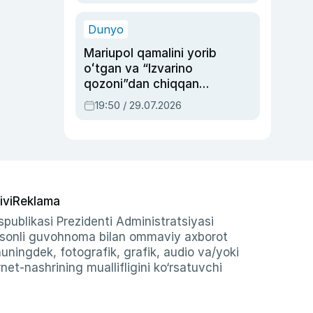
qolgan voqea
Dunyo
Mariupol qamalini yorib
oʻtgan va “Izvarino
qozoni”dan chiqqan
qahramon — Ukraina
19:50 / 29.07.2026
armiyasi bosh
qoʻmondoni Drapatiy
haqida
ivi
Reklama
publikasi Prezidenti Administratsiyasi
-sonli guvohnoma bilan ommaviy axborot
shuningdek, fotografik, grafik, audio va/yoki
et-nashrining muallifligini ko‘rsatuvchi