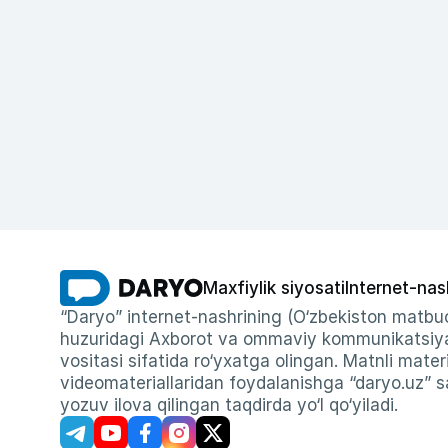
Maxfiylik siyosati
Internet-nas
“Daryo” internet-nashrining (O‘zbekiston matbuo
huzuridagi Axborot va ommaviy kommunikatsiyal
vositasi sifatida ro‘yxatga olingan. Matnli materi
videomateriallaridan foydalanishga “daryo.uz” sa
yozuv ilova qilingan taqdirda yo‘l qo‘yiladi.