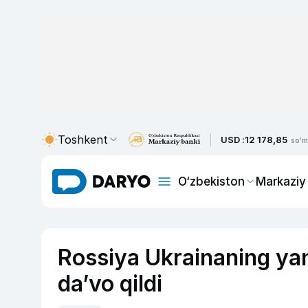
Toshkent
USD :
12 178,85
so'm
O‘zbekiston
Markaziy
Rossiya Ukrainaning yana
da’vo qildi