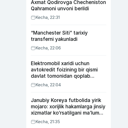
Axmat Qodirovga Checheniston
Qahramoni unvoni berildi
Kecha, 22:31
“Manchester Siti” tarixiy
transferni yakunladi
Kecha, 22:06
Elektromobil xaridi uchun
avtokredit foizining bir qismi
davlat tomonidan qoplab
berilishi mumkin
Kecha, 22:04
Janubiy Koreya futbolida yirik
mojaro: xorijlik hakamlarga jinsiy
xizmatlar ko‘rsatilgani ma’lum
qilindi
Kecha, 21:35