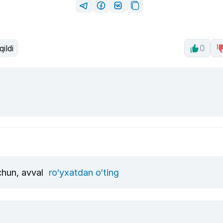
qildi
0
uchun, avval
ro‘yxatdan o‘ting