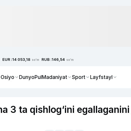
EUR :
RUB :
14 053,18
146,54
so'm
so'm
 Osiyo
Dunyo
Pul
Madaniyat
Sport
Layfstayl
 3 ta qishlog‘ini egallaganini