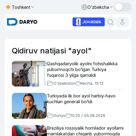
Toshkent
O‘zbekcha
Qidiruv natijasi "ayol"
Qashqadaryolik ayolni fohishalikka
yubormoqchi bo‘lgan Turkiya
fuqarosi 3 yilga qamaldi
O‘zbekiston
Kecha, 15:12
Turkiyada ilk bor ayol harbiy-havo
kuchlari generali bo‘ldi
Dunyo
10:35 / 05.08.2026
Braziliya rossiyalik homilador ayollarni
mamlakatdan chiqarib yubormoqda