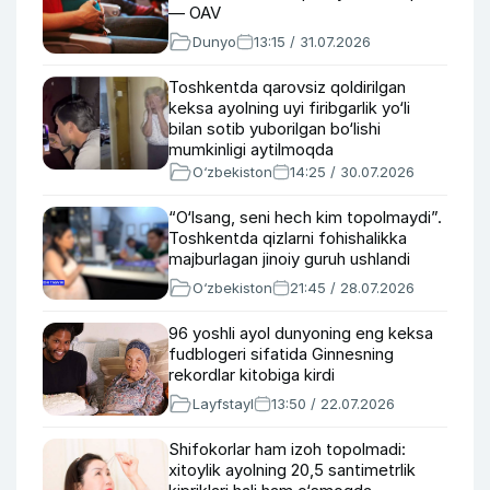
— OAV
Dunyo
13:15 / 31.07.2026
Toshkentda qarovsiz qoldirilgan
keksa ayolning uyi firibgarlik yo‘li
bilan sotib yuborilgan bo‘lishi
mumkinligi aytilmoqda
O‘zbekiston
14:25 / 30.07.2026
“O‘lsang, seni hech kim topolmaydi”.
Toshkentda qizlarni fohishalikka
majburlagan jinoiy guruh ushlandi
O‘zbekiston
21:45 / 28.07.2026
96 yoshli ayol dunyoning eng keksa
fudblogeri sifatida Ginnesning
rekordlar kitobiga kirdi
Layfstayl
13:50 / 22.07.2026
Shifokorlar ham izoh topolmadi:
xitoylik ayolning 20,5 santimetrlik