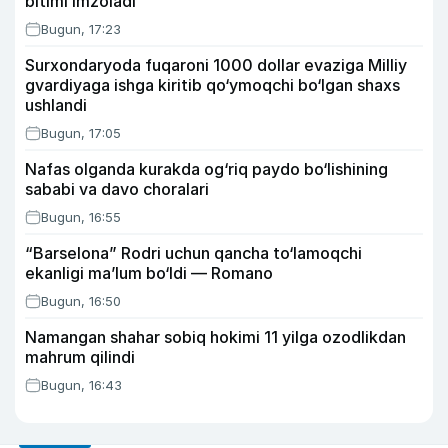
bitimi imzoladi
Bugun, 17:23
Surxondaryoda fuqaroni 1000 dollar evaziga Milliy
gvardiyaga ishga kiritib qo‘ymoqchi bo‘lgan shaxs
ushlandi
Bugun, 17:05
Nafas olganda kurakda og‘riq paydo bo‘lishining
sababi va davo choralari
Bugun, 16:55
“Barselona” Rodri uchun qancha to‘lamoqchi
ekanligi ma’lum bo‘ldi — Romano
Bugun, 16:50
Namangan shahar sobiq hokimi 11 yilga ozodlikdan
mahrum qilindi
Bugun, 16:43