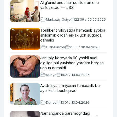
Afg‘onistonda har soatda bir ona
vafot etadi — JSST
Markaziy Osiyo
22:39 / 05.05.2026
Toshkent viloyatida hamkasb ayolga
shilqimlik qilgan erkak uch sutkaga
qamaldi
O‘zbekiston
21:35 / 30.04.2026
Janubiy Koreyada 90 yoshli ayol
o‘g‘liga pul yuvishda yordam bergani
uchun qamaldi
Dunyo
18:21 / 14.04.2026
Avstraliya armiyasini tarixda ilk bor
ayol kishi boshqaradi
Dunyo
13:01 / 13.04.2026
Namanganda qaramog‘idagi