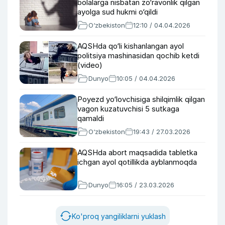
bolalarga nisbatan zo‘ravonlik qilgan
ayolga sud hukmi o‘qildi
O‘zbekiston
12:10 / 04.04.2026
AQSHda qo‘li kishanlangan ayol
politsiya mashinasidan qochib ketdi
(video)
Dunyo
10:05 / 04.04.2026
Poyezd yo‘lovchisiga shilqimlik qilgan
vagon kuzatuvchisi 5 sutkaga
qamaldi
O‘zbekiston
19:43 / 27.03.2026
AQSHda abort maqsadida tabletka
ichgan ayol qotillikda ayblanmoqda
Dunyo
16:05 / 23.03.2026
Ko'proq yangiliklarni yuklash