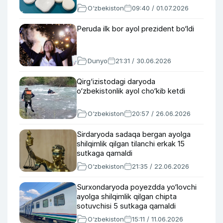
O‘zbekiston
09:40 / 01.07.2026
Peruda ilk bor ayol prezident bo‘ldi
Dunyo
21:31 / 30.06.2026
Qirg‘izistodagi daryoda
o‘zbekistonlik ayol cho‘kib ketdi
O‘zbekiston
20:57 / 26.06.2026
Sirdaryoda sadaqa bergan ayolga
shilqimlik qilgan tilanchi erkak 15
sutkaga qamaldi
O‘zbekiston
21:35 / 22.06.2026
Surxondaryoda poyezdda yo‘lovchi
ayolga shilqimlik qilgan chipta
sotuvchisi 5 sutkaga qamaldi
O‘zbekiston
15:11 / 11.06.2026