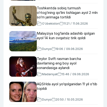
Toshkentda sobiq turmush
o‘rtog‘ining qo‘lini tishlagan ayol 2 mln
so‘m jarimaga tortildi
O‘zbekiston
11:21 / 11.06.2026
Malayziya tog‘larida adashib qolgan
ayol 14 kun ovqatsiz tirik qoldi
Dunyo
19:06 / 09.06.2026
Teylor Svift rasman barcha
davrlarning eng boy ayol
xonandasiga aylandi
Madaniyat
15:46 / 09.06.2026
AQSHda ayol yo‘qolganidan 11 yil o‘tib
topildi
Dunyo
20:50 / 10.05.2026