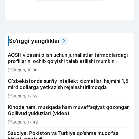
So‘nggi yangiliklar
AQSH vizasini olish uchun jurnalistlar tarmoqlardagi
profillarini ochib qo‘yishi talab etilishi mumkin
Bugun, 18:30
Oʻzbekistonda sunʼiy intellekt xizmatlari hajmini 1,5
mlrd dollarga yetkazish rejalashtirilmoqda
Bugun, 17:52
Kinoda ham, musiqada ham muvaffaqiyat qozongan
Gollivud yulduzlari (video)
Bugun, 17:42
Saudiya, Pokiston va Turkiya qo‘shma mudofaa