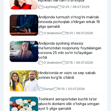
kipriklari hali ham o‘smoqda
Layfstayl
12:25 / 08.07.2026
Andijonda turmush o‘rtog‘ini maktab
binosida pichoqlab o‘ldirgan erkak 19
yilga qamaldi
O‘zbekiston
15:01 / 06.07.2026
Andijonda ayolning shaxsiy
ma’lumotidan noqonuniy foydalangan
korxona 25 mln so‘m to‘laydigan
bo‘ldi
O‘zbekiston
12:15 / 06.07.2026
Hindistonda er vazn va sep sabab
xotinini bo‘g‘ib o‘ldirdi
Dunyo
10:10 / 03.07.2026
Toshkent aeroportidan kuchli ta’sir
qiluvchi dorilarni olib o‘tishga uringan
ayol 5 yilga qamaldi