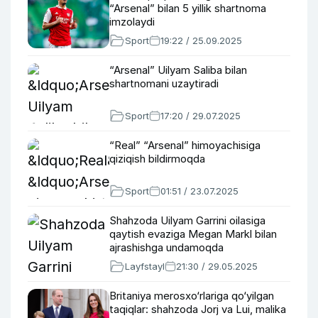
“Arsenal” bilan 5 yillik shartnoma
imzolaydi
Sport
19:22 / 25.09.2025
“Arsenal” Uilyam Saliba bilan
shartnomani uzaytiradi
Sport
17:20 / 29.07.2025
“Real” “Arsenal” himoyachisiga
qiziqish bildirmoqda
Sport
01:51 / 23.07.2025
Shahzoda Uilyam Garrini oilasiga
qaytish evaziga Megan Markl bilan
ajrashishga undamoqda
Layfstayl
21:30 / 29.05.2025
Britaniya merosxo‘rlariga qo‘yilgan
taqiqlar: shahzoda Jorj va Lui, malika