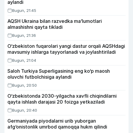
aylandi
Bugun, 21:45
AQSH Ukraina bilan razvedka ma’lumotlari
almashishni qayta tikladi
Bugun, 21:36
O‘zbekiston fuqarolari yangi dastur orqali AQSHdagi
mavsumiy ishlarga tayyorlanadi va joylashtiriladi
Bugun, 21:04
Saloh Turkiya Superligasining eng ko‘p maosh
oluvchi futbolchisiga aylandi
Bugun, 20:50
O‘zbekistonda 2030-yilgacha xavfli chiqindilarni
qayta ishlash darajasi 20 foizga yetkaziladi
Bugun, 20:40
Germaniyada piyodalarni urib yuborgan
afg‘onistonlik umrbod qamoqqa hukm qilindi