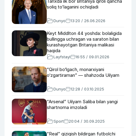
Tarixda ilk bor Britaniya qiroli qancha
soliq toʻlaganini ochiqladi
Dunyo
13:20 / 26.06.2026
Keyt Middlton 44 yoshda: bolaligida
bullingga uchragan va saraton bilan
kurashayotgan Britaniya malikasi
haqida
Layfstayl
16:55 / 09.01.2026
“Qirol bo‘lgach, monarxiyani
o‘zgartiraman” — shahzoda Uilyam
Dunyo
12:28 / 03.10.2025
“Arsenal” Uilyam Saliba bilan yangi
shartnoma imzoladi
Sport
20:04 / 30.09.2025
“Real” qiziqish bildirgan futbolchi