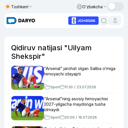
Toshkent
O‘zbekcha
Qidiruv natijasi "Uilyam
Shekspir"
“Arsenal” jarohat olgan Saliba o‘rniga
himoyachi izlayapti
Sport
11:30 / 23.07.2026
“Arsenal”ning asosiy himoyachisi
2027-yilgacha maydonga tusha
olmaydi
Sport
20:00 / 16.07.2026