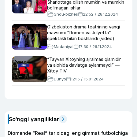
Sharlottaga qilish mumkin va mumkin
bo‘lmagan ishlar
Shou-biznes
22:52 / 28.12.2024
O‘zbekiston drama teatrining yangi
mavsumi “Romeo va Julyetta”
spektakli bilan boshlandi (video)
Madaniyat
17:30 / 26.11.2024
“Tayvan Xitoyning ajralmas qismidir
va alohida davlatga aylanmaydi” —
Xitoy TIV
Dunyo
12:15 / 15.01.2024
So‘nggi yangiliklar
Diomande “Real” tarixidagi eng qimmat futbolchiga