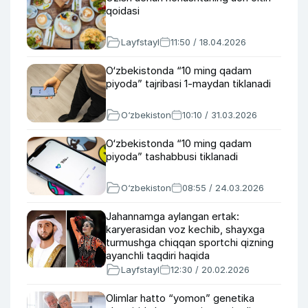
qoidasi
Layfstayl
11:50 / 18.04.2026
O‘zbekistonda “10 ming qadam
piyoda” tajribasi 1-maydan tiklanadi
O‘zbekiston
10:10 / 31.03.2026
O‘zbekistonda “10 ming qadam
piyoda” tashabbusi tiklanadi
O‘zbekiston
08:55 / 24.03.2026
Jahannamga aylangan ertak:
karyerasidan voz kechib, shayxga
turmushga chiqqan sportchi qizning
ayanchli taqdiri haqida
Layfstayl
12:30 / 20.02.2026
Olimlar hatto “yomon” genetika