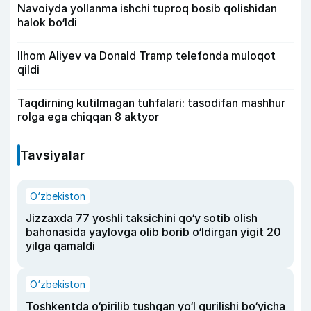
Navoiyda yollanma ishchi tuproq bosib qolishidan
halok bo‘ldi
Ilhom Aliyev va Donald Tramp telefonda muloqot
qildi
Taqdirning kutilmagan tuhfalari: tasodifan mashhur
rolga ega chiqqan 8 aktyor
Tavsiyalar
O‘zbekiston
Jizzaxda 77 yoshli taksichini qo‘y sotib olish
bahonasida yaylovga olib borib o‘ldirgan yigit 20
yilga qamaldi
O‘zbekiston
Toshkentda o‘pirilib tushgan yo‘l qurilishi bo‘yicha