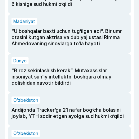
6 kishiga sud hukmi o‘qildi
Madaniyat
“U boshqalar baxti uchun tug‘ilgan edi”. Bir umr
otasini kutgan aktrisa va dublyaj ustasi Rimma
Ahmedovaning sinovlarga to‘la hayoti
Dunyo
“Biroz sekinlashish kerak”. Mutaxassislar
insoniyat sun’iy intellektni boshqara olmay
qolishidan xavotir bildirdi
O‘zbekiston
Andijonda Tracker’ga 21 nafar bog‘cha bolasini
joylab, YTH sodir etgan ayolga sud hukmi o‘qildi
O‘zbekiston