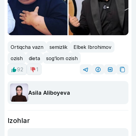
Ortiqcha vazn
semizlik
Elbek Ibrohimov
ozish
dieta
sog‘lom ozish
92
1
Asila Aliboyeva
Izohlar