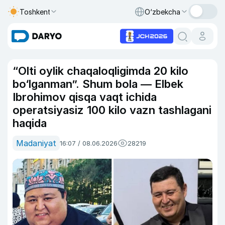
Toshkent
O‘zbekcha
“Olti oylik chaqaloqligimda 20 kilo
bo‘lganman”. Shum bola — Elbek
Ibrohimov qisqa vaqt ichida
operatsiyasiz 100 kilo vazn tashlagani
haqida
Madaniyat
16:07 / 08.06.2026
28219