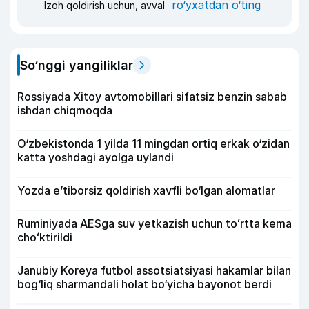
ro‘yxatdan o‘ting
Izoh qoldirish uchun, avval
So‘nggi yangiliklar
Rossiyada Xitoy avtomobillari sifatsiz benzin sabab
ishdan chiqmoqda
O‘zbekistonda 1 yilda 11 mingdan ortiq erkak o‘zidan
katta yoshdagi ayolga uylandi
Yozda e’tiborsiz qoldirish xavfli bo‘lgan alomatlar
Ruminiyada AESga suv yetkazish uchun toʻrtta kema
choʻktirildi
Janubiy Koreya futbol assotsiatsiyasi hakamlar bilan
bog‘liq sharmandali holat bo‘yicha bayonot berdi