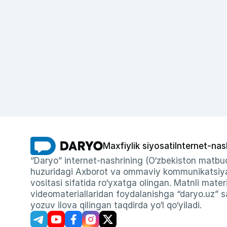
Maxfiylik siyosati
Internet-nas
“Daryo” internet-nashrining (O‘zbekiston matbuo
huzuridagi Axborot va ommaviy kommunikatsiyal
vositasi sifatida ro‘yxatga olingan. Matnli materi
videomateriallaridan foydalanishga “daryo.uz” sa
yozuv ilova qilingan taqdirda yo‘l qo‘yiladi.