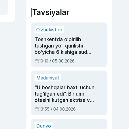
Tavsiyalar
O‘zbekiston
Toshkentda o‘pirilib
tushgan yo‘l qurilishi
bo‘yicha 6 kishiga sud
hukmi o‘qildi
10:10 / 05.08.2026
Madaniyat
“U boshqalar baxti uchun
tug‘ilgan edi”. Bir umr
otasini kutgan aktrisa va
dublyaj ustasi Rimma
13:55 / 04.08.2026
Ahmedovaning
sinovlarga to‘la hayoti
Dunyo