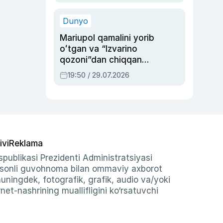
qolgan voqea
Dunyo
Mariupol qamalini yorib
oʻtgan va “Izvarino
qozoni”dan chiqqan
qahramon — Ukraina
19:50 / 29.07.2026
armiyasi bosh
qoʻmondoni Drapatiy
haqida
ivi
Reklama
publikasi Prezidenti Administratsiyasi
-sonli guvohnoma bilan ommaviy axborot
shuningdek, fotografik, grafik, audio va/yoki
et-nashrining muallifligini ko‘rsatuvchi