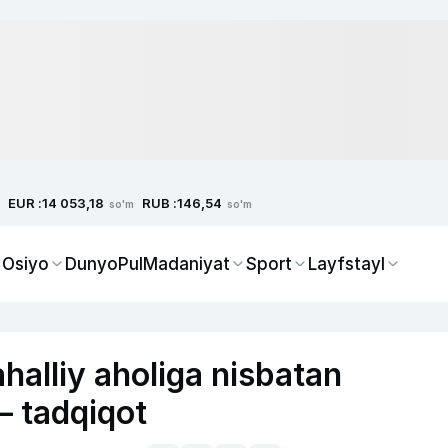
EUR :
RUB :
14 053,18
146,54
so'm
so'm
 Osiyo
Dunyo
Pul
Madaniyat
Sport
Layfstayl
ahalliy aholiga nisbatan
 tadqiqot