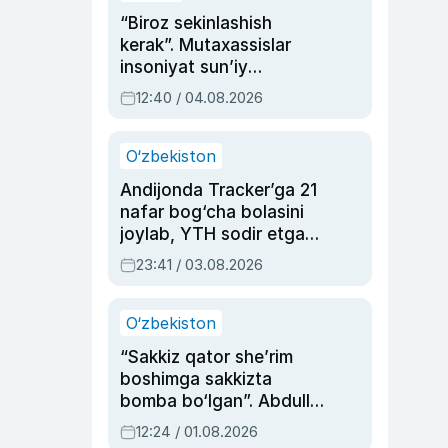
“Biroz sekinlashish
kerak”. Mutaxassislar
insoniyat sun’iy
intellektni boshqara
12:40 / 04.08.2026
olmay qolishidan xavotir
bildirdi
O‘zbekiston
Andijonda Tracker’ga 21
nafar bog‘cha bolasini
joylab, YTH sodir etgan
ayolga sud hukmi o‘qildi
23:41 / 03.08.2026
O‘zbekiston
“Sakkiz qator she’rim
boshimga sakkizta
bomba bo‘lgan”. Abdulla
Oripovni siyosiy
12:24 / 01.08.2026
ayblovlardan asrab