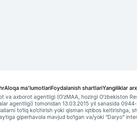
hr
Aloqa ma'lumotlari
Foydalanish shartlari
Yangiliklar arx
t va axborot agentligi (O‘zMAA, hozirgi O‘zbekiston Res
ar agentligi) tomonidan 13.03.2015 yil sanasida 0944
allarni to‘liq ko‘chirish yoki qisman iqtibos keltirishga, 
ytiga giperhavola mavjud bo‘lgan va/yoki “Daryo” intern