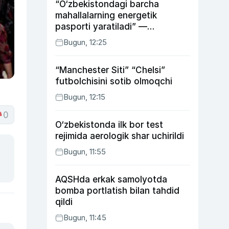
“O‘zbekistondagi barcha
mahallalarning energetik
pasporti yaratiladi” —
energetika vaziri
Bugun, 12:25
“Manchester Siti” “Chelsi”
futbolchisini sotib olmoqchi
Bugun, 12:15
0
O‘zbekistonda ilk bor test
rejimida aerologik shar uchirildi
Bugun, 11:55
AQSHda erkak samolyotda
bomba portlatish bilan tahdid
qildi
Bugun, 11:45