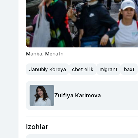
Manba: Menafn
Janubiy Koreya
chet ellik
migrant
baxt
Zulfiya Karimova
Izohlar