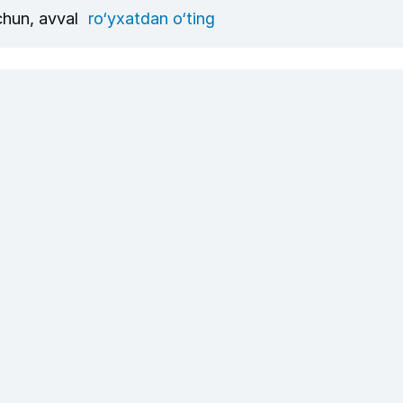
uchun, avval
ro‘yxatdan o‘ting