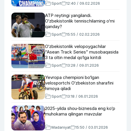
Sport
12:40 / 09.02.2026
ATP reytingi yangilandi.
O‘zbekistonlik tennischilarning o‘rni
qanday?
Sport
15:55 / 02.02.2026
O‘zbekistonlik velopoygachilar
“Asean Track Series” musobaqasida
3 ta oltin medal qo‘lga kiritdi
Sport
13:28 / 09.01.2026
Yevropa chempioni bo‘lgan
velosportchi O‘zbekiston sharafini
himoya qiladi
Sport
13:18 / 06.01.2026
2025-yilda shou-biznesda eng ko‘p
muhokama qilingan mavzular
Madaniyat
15:50 / 03.01.2026