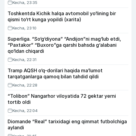
Kecha, 23:35
Toshkentda Kichik halqa avtomobil yo‘lining bir
qismi to‘rt kunga yopildi (xarita)
Kecha, 23:10
Superliga. “So‘g‘diyona” “Andijon”ni mag‘lub etdi,
“Paxtakor” “Buxoro”ga qarshi bahsda g‘alabani
qo‘ldan chiqardi
Kecha, 22:31
Tramp AQSH o‘q-dorilari haqida ma’lumot
tarqatganlarga qamoq bilan tahdid qildi
Kecha, 22:28
“Tolibon” Nangarhor viloyatida 72 gektar yerni
tortib oldi
Kecha, 22:04
Diomande “Real” tarixidagi eng qimmat futbolchiga
aylandi