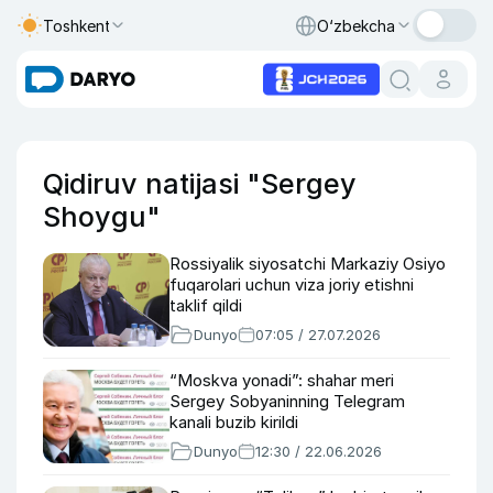
Toshkent
O‘zbekcha
Qidiruv natijasi "Sergey
Shoygu"
Rossiyalik siyosatchi Markaziy Osiyo
fuqarolari uchun viza joriy etishni
taklif qildi
Dunyo
07:05 / 27.07.2026
“Moskva yonadi”: shahar meri
Sergey Sobyaninning Telegram
kanali buzib kirildi
Dunyo
12:30 / 22.06.2026