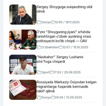
Sergey Shoyguga suiqasdning oldi
olindi
Dunyo
12:00 / 18.11.2025
O‘zini “Shoyguning jiyani” sifatida
tanishtirgan o‘zbek ayolining otasi
politsiyachi bo‘lib chiqdi — OAV
O‘zbekiston
12:57 / 10.10.2025
“Navbahor” Sergey Lushanni
iste’foga chiqardi
Sport
17:52 / 25.09.2025
Rossiyada Markaziy Osiyodan kelgan
migrantlarga fuqarolik bermaslik
taklif qilindi
Dunyo
09:29 / 12.09.2025