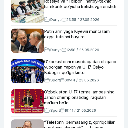
Rossiya va “Tolibon” harbiy-texnik
hamkorlik bo‘yicha kelishuvga erishdi
Dunyo
23:55 / 27.05.2026
Putin armiyaga Kiyevni muntazam
o‘qqa tutishni buyurdi
Dunyo
12:58 / 26.05.2026
Oʻzbekistonni musobaqadan chiqarib
yuborgan Yaponiya U-17 Osiyo
Kubogini qoʻlga kiritdi
Sport
00:44 / 23.05.2026
O‘zbekiston U-17 terma jamoasining
Jahon chempionatidagi raqiblari
ma’lum bo‘ldi
Sport
19:41 / 21.05.2026
“Telefonni bermasangiz, qoʻriqchilar
qurollarini chiqaradi” — Lavrov