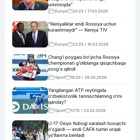
urinmoqda”
Dunyo
20:23 / 17.03.2026
“Keniyaliklar endi Rossiya uchun
kurashmaydi” — Keniya TIV
Dunyo
23:25 / 16.03.2026
Chang‘i poygasi bo‘yicha Rossiya
chempionati g‘oliblariga qisqichbaqa
sovg‘a qilindi
Sport
16:20 / 26.02.2026
Yangilangan ATP reytingida
o‘zbekistonlik tennischilarning o‘rni
qanday?
Sport
13:15 / 23.02.2026
U-17 Osiyo Kubogi saralash bosqichi
o‘zgardi — endi CAFA turniri orqali
yo‘llanma beriladi