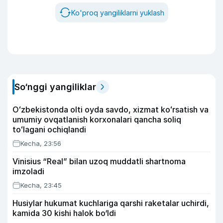
Ko'proq yangiliklarni yuklash
So‘nggi yangiliklar
Oʻzbekistonda olti oyda savdo, xizmat koʻrsatish va
umumiy ovqatlanish korxonalari qancha soliq
toʻlagani ochiqlandi
Kecha, 23:56
Vinisius “Real” bilan uzoq muddatli shartnoma
imzoladi
Kecha, 23:45
Husiylar hukumat kuchlariga qarshi raketalar uchirdi,
kamida 30 kishi halok bo‘ldi