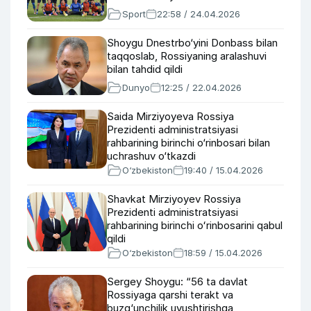
Sport
22:58 / 24.04.2026
Shoygu Dnestrbo‘yini Donbass bilan
taqqoslab, Rossiyaning aralashuvi
bilan tahdid qildi
Dunyo
12:25 / 22.04.2026
Saida Mirziyoyeva Rossiya
Prezidenti administratsiyasi
rahbarining birinchi o‘rinbosari bilan
uchrashuv o‘tkazdi
O‘zbekiston
19:40 / 15.04.2026
Shavkat Mirziyoyev Rossiya
Prezidenti administratsiyasi
rahbarining birinchi oʻrinbosarini qabul
qildi
O‘zbekiston
18:59 / 15.04.2026
Sergey Shoygu: “56 ta davlat
Rossiyaga qarshi terakt va
buzg‘unchilik uyushtirishga