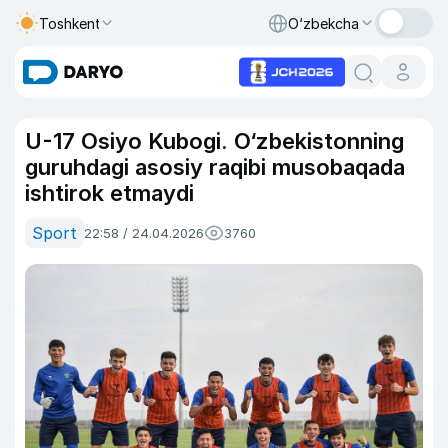
Toshkent
O‘zbekcha
U-17 Osiyo Kubogi. O‘zbekistonning
guruhdagi asosiy raqibi musobaqada
ishtirok etmaydi
Sport
22:58 / 24.04.2026
3760