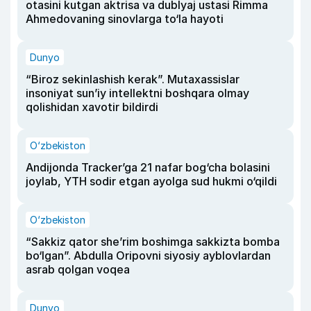
otasini kutgan aktrisa va dublyaj ustasi Rimma
Ahmedovaning sinovlarga to‘la hayoti
Dunyo
“Biroz sekinlashish kerak”. Mutaxassislar
insoniyat sun’iy intellektni boshqara olmay
qolishidan xavotir bildirdi
O‘zbekiston
Andijonda Tracker’ga 21 nafar bog‘cha bolasini
joylab, YTH sodir etgan ayolga sud hukmi o‘qildi
O‘zbekiston
“Sakkiz qator she’rim boshimga sakkizta bomba
bo‘lgan”. Abdulla Oripovni siyosiy ayblovlardan
asrab qolgan voqea
Dunyo