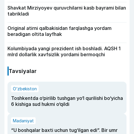
Shavkat Mirziyoyev quruvchilarni kasb bayrami bilan
tabrikladi
Original atirni qalbakisidan farqlashga yordam
beradigan oltita layfhak
Kolumbiyada yangi prezident ish boshladi. AQSH 1
mlrd dollarlik xavfsizlik yordami bermoqchi
Tavsiyalar
O‘zbekiston
Toshkentda o‘pirilib tushgan yo‘l qurilishi bo‘yicha
6 kishiga sud hukmi o‘qildi
Madaniyat
“U boshqalar baxti uchun tug‘ilgan edi”. Bir umr