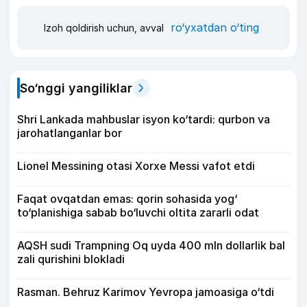
ro‘yxatdan o‘ting
Izoh qoldirish uchun, avval
So‘nggi yangiliklar
Shri Lankada mahbuslar isyon ko‘tardi: qurbon va
jarohatlanganlar bor
Lionel Messining otasi Xorxe Messi vafot etdi
Faqat ovqatdan emas: qorin sohasida yog‘
to‘planishiga sabab bo‘luvchi oltita zararli odat
AQSH sudi Trampning Oq uyda 400 mln dollarlik bal
zali qurishini blokladi
Rasman. Behruz Karimov Yevropa jamoasiga o‘tdi