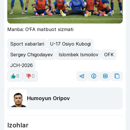
Manba: O‘FA matbuot xizmati
Sport xabarlari
U-17 Osiyo Kubogi
Sergey Chigodayev
Islombek Ismoilov
OFK
JCH-2026
6
0
Humoyun Oripov
Izohlar