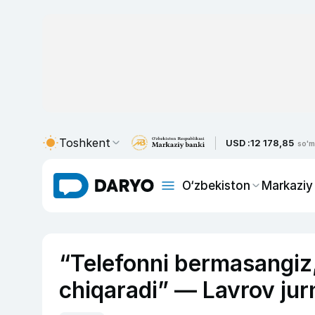
Toshkent
USD :
12 178,85
so'm
O‘zbekiston
Markaziy
“Telefonni bermasangiz, 
chiqaradi” — Lavrov jurn