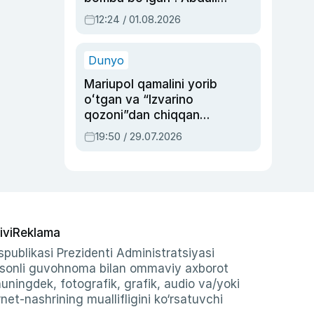
Oripovni siyosiy
12:24 / 01.08.2026
ayblovlardan asrab
qolgan voqea
Dunyo
Mariupol qamalini yorib
oʻtgan va “Izvarino
qozoni”dan chiqqan
qahramon — Ukraina
19:50 / 29.07.2026
armiyasi bosh
qoʻmondoni Drapatiy
haqida
ivi
Reklama
publikasi Prezidenti Administratsiyasi
-sonli guvohnoma bilan ommaviy axborot
shuningdek, fotografik, grafik, audio va/yoki
et-nashrining muallifligini ko‘rsatuvchi