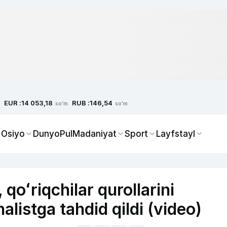
EUR :
RUB :
14 053,18
146,54
so'm
so'm
 Osiyo
Dunyo
Pul
Madaniyat
Sport
Layfstayl
qoʻriqchilar qurollarini
alistga tahdid qildi (video)