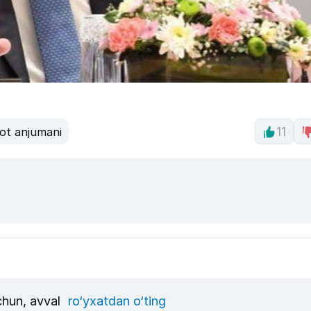
ot anjumani
11
uchun, avval
ro‘yxatdan o‘ting