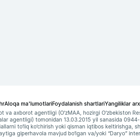
hr
Aloqa ma'lumotlari
Foydalanish shartlari
Yangiliklar arx
t va axborot agentligi (O‘zMAA, hozirgi O‘zbekiston Res
ar agentligi) tomonidan 13.03.2015 yil sanasida 0944
allarni to‘liq ko‘chirish yoki qisman iqtibos keltirishga, 
ytiga giperhavola mavjud bo‘lgan va/yoki “Daryo” intern