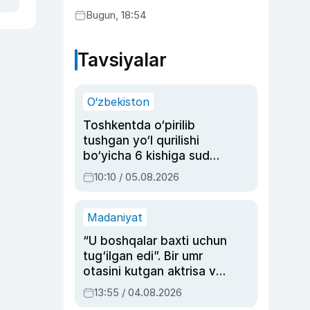
Bugun, 18:54
Tavsiyalar
O‘zbekiston
Toshkentda o‘pirilib
tushgan yo‘l qurilishi
bo‘yicha 6 kishiga sud
hukmi o‘qildi
10:10 / 05.08.2026
Madaniyat
“U boshqalar baxti uchun
tug‘ilgan edi”. Bir umr
otasini kutgan aktrisa va
dublyaj ustasi Rimma
13:55 / 04.08.2026
Ahmedovaning