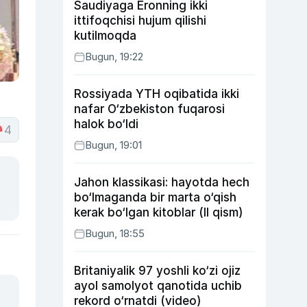
Saudiyaga Eronning ikki
ittifoqchisi hujum qilishi
kutilmoqda
Bugun, 19:22
Rossiyada YTH oqibatida ikki
nafar O‘zbekiston fuqarosi
halok bo‘ldi
4
Bugun, 19:01
Jahon klassikasi: hayotda hech
bo‘lmaganda bir marta o‘qish
kerak bo‘lgan kitoblar (II qism)
Bugun, 18:55
Britaniyalik 97 yoshli ko‘zi ojiz
ayol samolyot qanotida uchib
rekord o‘rnatdi (video)