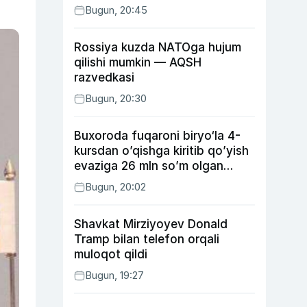
Bugun, 20:45
Rossiya kuzda NATOga hujum
qilishi mumkin — AQSH
razvedkasi
Bugun, 20:30
Buxoroda fuqaroni biryo‘la 4-
kursdan o’qishga kiritib qo’yish
evaziga 26 mln so’m olgan
shaxs ushlandi
Bugun, 20:02
Shavkat Mirziyoyev Donald
Tramp bilan telefon orqali
muloqot qildi
Bugun, 19:27