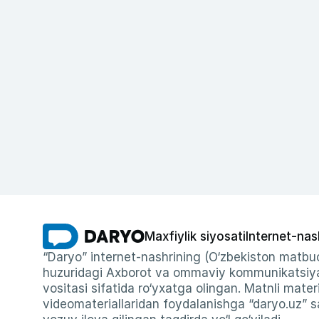
Maxfiylik siyosati
Internet-nas
“Daryo” internet-nashrining (O‘zbekiston matbuo
huzuridagi Axborot va ommaviy kommunikatsiyal
vositasi sifatida ro‘yxatga olingan. Matnli materi
videomateriallaridan foydalanishga “daryo.uz” sa