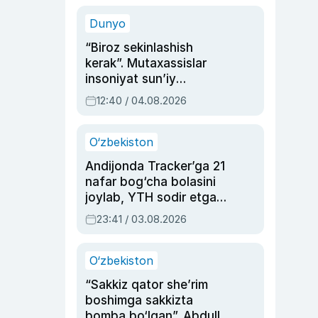
sinovlarga to‘la hayoti
Dunyo
“Biroz sekinlashish
kerak”. Mutaxassislar
insoniyat sun’iy
intellektni boshqara
12:40 / 04.08.2026
olmay qolishidan xavotir
bildirdi
O‘zbekiston
Andijonda Tracker’ga 21
nafar bog‘cha bolasini
joylab, YTH sodir etgan
ayolga sud hukmi o‘qildi
23:41 / 03.08.2026
O‘zbekiston
“Sakkiz qator she’rim
boshimga sakkizta
bomba bo‘lgan”. Abdulla