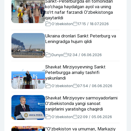
Sankt-Peterburgda eri tomonidan
ko‘chaga haydalgan ayol va uning
to‘rt nafar farzandi O‘zbekistonga
qaytarildi
O‘zbekiston
17:15 / 18.07.2026
Ukraina dronlari Sankt Peterburg va
Leningradga hujum qildi
Dunyo
12:34 / 06.06.2026
Shavkat Mirziyoyevning Sankt
Peterburgga amaliy tashrifi
yakunlandi
O‘zbekiston
07:54 / 06.06.2026
Shavkat Mirziyoyev sarmoyadorlarni
O‘zbekistonda yangi sanoat
zanjirlarini yaratishga chaqirdi
O‘zbekiston
22:09 / 05.06.2026
“O‘zbekiston va umuman, Markaziy