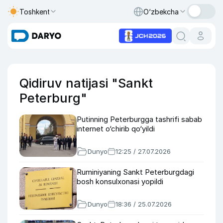
Toshkent
O‘zbekcha
Qidiruv natijasi "Sankt
Peterburg"
Putinning Peterburgga tashrifi sabab
internet o‘chirib qo‘yildi
Dunyo
12:25 / 27.07.2026
Ruminiyaning Sankt Peterburgdagi
bosh konsulxonasi yopildi
Dunyo
18:36 / 25.07.2026