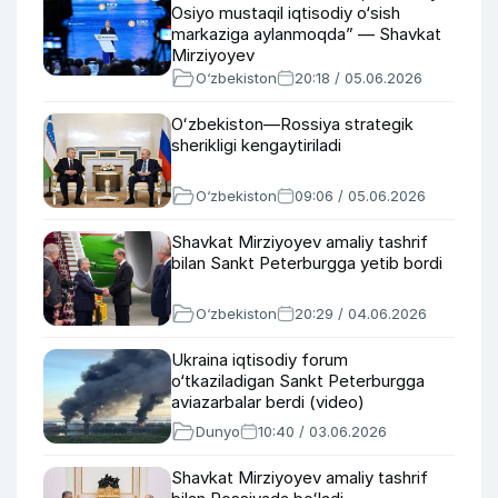
Osiyo mustaqil iqtisodiy o‘sish
markaziga aylanmoqda” — Shavkat
Mirziyoyev
O‘zbekiston
20:18 / 05.06.2026
Oʻzbekiston—Rossiya strategik
sherikligi kengaytiriladi
O‘zbekiston
09:06 / 05.06.2026
Shavkat Mirziyoyev amaliy tashrif
bilan Sankt Peterburgga yetib bordi
O‘zbekiston
20:29 / 04.06.2026
Ukraina iqtisodiy forum
o‘tkaziladigan Sankt Peterburgga
aviazarbalar berdi (video)
Dunyo
10:40 / 03.06.2026
Shavkat Mirziyoyev amaliy tashrif