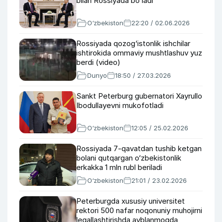
bilan Rossiyada boʻladi
O‘zbekiston
22:20 / 02.06.2026
Rossiyada qozog‘istonlik ishchilar
ishtirokida ommaviy mushtlashuv yuz
berdi (video)
Dunyo
18:50 / 27.03.2026
Sankt Peterburg gubernatori Xayrullo
Ibodullayevni mukofotladi
O‘zbekiston
12:05 / 25.02.2026
Rossiyada 7-qavatdan tushib ketgan
bolani qutqargan o‘zbekistonlik
erkakka 1 mln rubl beriladi
O‘zbekiston
21:01 / 23.02.2026
Peterburgda xususiy universitet
rektori 500 nafar noqonuniy muhojirni
legallashtirishda ayblanmoqda