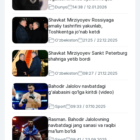
Dunyo
14:38 / 12.01.2026
Shavkat Mirziyoyev Rossiyaga
amaliy tashrifini yakunlab,
Toshkentga joʻnab ketdi
O‘zbekiston
21:25 / 22.12.2025
Shavkat Mirziyoyev Sankt Peterburg
shahriga yetib bordi
O‘zbekiston
08:27 / 21.12.2025
Bahodir Jalolov navbatdagi
g‘alabasini qo‘lga kiritdi (video)
Sport
09:33 / 07.10.2025
Rasman. Bahodir Jalolovning
navbatdagi jang sanasi va raqibi
ma’lum bo‘ldi
Sport
09:41 / 23.09.2025