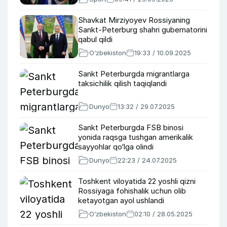
Shavkat Mirziyoyev Rossiyaning
Sankt-Peterburg shahri gubernatorini
qabul qildi
O‘zbekiston
19:33 / 10.09.2025
Sankt Peterburgda migrantlarga
taksichilik qilish taqiqlandi
Dunyo
13:32 / 29.07.2025
Sankt Peterburgda FSB binosi
yonida raqsga tushgan amerikalik
sayyohlar qo‘lga olindi
Dunyo
22:23 / 24.07.2025
Toshkent viloyatida 22 yoshli qizni
Rossiyaga fohishalik uchun olib
ketayotgan ayol ushlandi
O‘zbekiston
02:10 / 28.05.2025