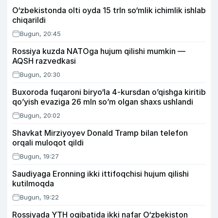
O‘zbekistonda olti oyda 15 trln so‘mlik ichimlik ishlab
chiqarildi
Bugun, 20:45
Rossiya kuzda NATOga hujum qilishi mumkin —
AQSH razvedkasi
Bugun, 20:30
Buxoroda fuqaroni biryo‘la 4-kursdan o’qishga kiritib
qo’yish evaziga 26 mln so’m olgan shaxs ushlandi
Bugun, 20:02
Shavkat Mirziyoyev Donald Tramp bilan telefon
orqali muloqot qildi
Bugun, 19:27
Saudiyaga Eronning ikki ittifoqchisi hujum qilishi
kutilmoqda
Bugun, 19:22
Rossiyada YTH oqibatida ikki nafar O‘zbekiston