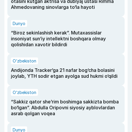
otasini kutgan aktrisa va dublyaj ustasi Rimma
Ahmedovaning sinovlarga to‘la hayoti
Dunyo
“Biroz sekinlashish kerak”. Mutaxassislar
insoniyat sun’iy intellektni boshqara olmay
qolishidan xavotir bildirdi
O‘zbekiston
Andijonda Tracker’ga 21 nafar bog‘cha bolasini
joylab, YTH sodir etgan ayolga sud hukmi o‘qildi
O‘zbekiston
“Sakkiz qator she’rim boshimga sakkizta bomba
bo‘lgan”. Abdulla Oripovni siyosiy ayblovlardan
asrab qolgan voqea
Dunyo