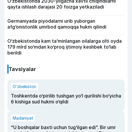
O‘zbekistonda 2030-yilgacha xavfli chiqindilarni
qayta ishlash darajasi 20 foizga yetkaziladi
Germaniyada piyodalarni urib yuborgan
afg‘onistonlik umrbod qamoqqa hukm qilindi
O‘zbekistonda kam ta’minlangan oilalarga olti oyda
179 mlrd so‘mdan ko‘proq ijtimoiy keshbek to‘lab
berildi
Tavsiyalar
O‘zbekiston
Toshkentda o‘pirilib tushgan yo‘l qurilishi bo‘yicha
6 kishiga sud hukmi o‘qildi
Madaniyat
“U boshqalar baxti uchun tug‘ilgan edi”. Bir umr