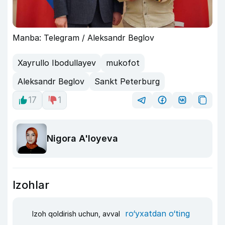
Manba: Telegram / Aleksandr Beglov
Xayrullo Ibodullayev
mukofot
Aleksandr Beglov
Sankt Peterburg
17
1
Nigora A'loyeva
Izohlar
ro‘yxatdan o‘ting
Izoh qoldirish uchun, avval