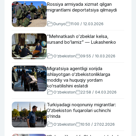
Rossiya armiyada xizmat qilgan
migrantlarni deportatsiya qilmaydi
Dunyo
11:00 / 12.03.2026
“Mehnatkash oʻzbeklar kelsa,
xursand boʻlamiz” — Lukashenko
O‘zbekiston
09:55 / 10.03.2026
Migratsiya agentligi xorijda
ishlayotgan o‘zbekistonliklarga
moddiy va huquqiy yordam
ko‘rsatilishini eslatdi
O‘zbekiston
22:58 / 04.03.2026
Turkiyadagi noqonuniy migrantlar:
O‘zbekiston fuqarolari uchinchi
o‘rinda
O‘zbekiston
10:50 / 27.02.2026