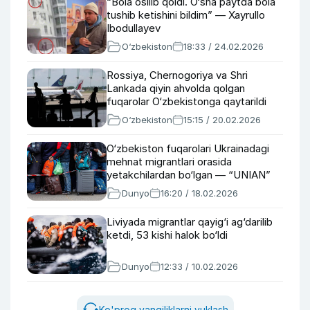
“Bola osilib qoldi. O‘sha paytda bola
tushib ketishini bildim” — Xayrullo
Ibodullayev
O‘zbekiston
18:33 / 24.02.2026
Rossiya, Chernogoriya va Shri
Lankada qiyin ahvolda qolgan
fuqarolar O‘zbekistonga qaytarildi
O‘zbekiston
15:15 / 20.02.2026
O‘zbekiston fuqarolari Ukrainadagi
mehnat migrantlari orasida
yetakchilardan bo‘lgan — “UNIAN”
Dunyo
16:20 / 18.02.2026
Liviyada migrantlar qayig‘i ag‘darilib
ketdi, 53 kishi halok bo‘ldi
Dunyo
12:33 / 10.02.2026
Ko'proq yangiliklarni yuklash