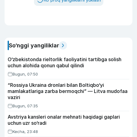
So‘nggi yangiliklar
O‘zbekistonda rieltorlik faoliyatini tartibga solish
uchun alohida qonun qabul qilindi
Bugun, 07:50
“Rossiya Ukraina dronlari bilan Boltiqbo‘yi
mamlakatlariga zarba bermoqchi” — Litva mudofaa
vaziri
Bugun, 07:35
Avstriya kansleri onalar mehnati haqidagi gaplari
uchun uzr so‘radi
Kecha, 23:48