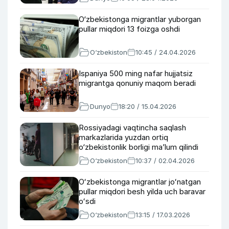
O‘zbekistonga migrantlar yuborgan
pullar miqdori 13 foizga oshdi
O‘zbekiston
10:45 / 24.04.2026
Ispaniya 500 ming nafar hujjatsiz
migrantga qonuniy maqom beradi
Dunyo
18:20 / 15.04.2026
Rossiyadagi vaqtincha saqlash
markazlarida yuzdan ortiq
o‘zbekistonlik borligi maʼlum qilindi
O‘zbekiston
10:37 / 02.04.2026
Oʻzbekistonga migrantlar joʻnatgan
pullar miqdori besh yilda uch baravar
oʻsdi
O‘zbekiston
13:15 / 17.03.2026