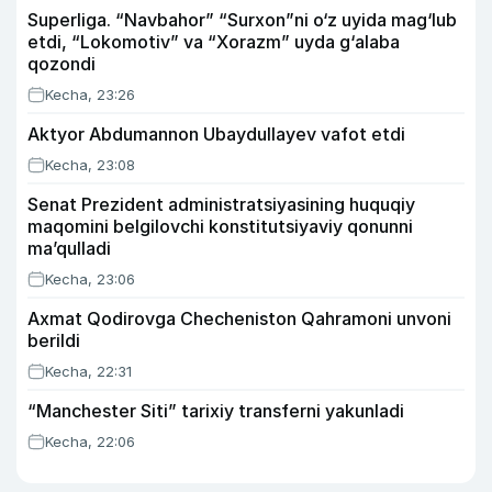
Superliga. “Navbahor” “Surxon”ni o‘z uyida mag‘lub
etdi, “Lokomotiv” va “Xorazm” uyda g‘alaba
qozondi
Kecha, 23:26
Aktyor Abdu­mannon Ubaydullayev vafot etdi
Kecha, 23:08
Senat Prezident administratsiyasining huquqiy
maqomini belgilovchi konstitutsiyaviy qonunni
ma’qulladi
Kecha, 23:06
Axmat Qodirovga Checheniston Qahramoni unvoni
berildi
Kecha, 22:31
“Manchester Siti” tarixiy transferni yakunladi
Kecha, 22:06