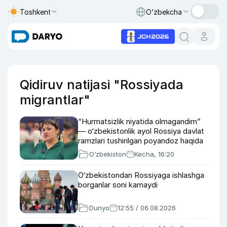
Toshkent
O‘zbekcha
Qidiruv natijasi "Rossiyada
migrantlar"
“Hurmatsizlik niyatida olmagandim”
— o‘zbekistonlik ayol Rossiya davlat
ramzlari tushirilgan poyandoz haqida
O‘zbekiston
Kecha, 16:20
O‘zbekistondan Rossiyaga ishlashga
borganlar soni kamaydi
Dunyo
12:55 / 06.08.2026