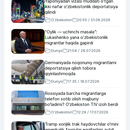
Yaponiyadan vizasi muddati o‘tgan
ikki nafar o‘zbekistonlik deportatsiya
qilindi
O‘zbekiston
20:55 / 01.08.2026
“Oylik — uchinchi masala”:
Lukashenko yana oʻzbekistonlik
migrantlar haqida gapirdi
Dunyo
21:04 / 28.07.2026
Germaniyada noqonuniy migrantlarni
deportatsiya qilish tobora
qiyinlashmoqda
Dunyo
17:35 / 18.07.2026
Rossiyada barcha migrantlarga
telefon sotib olish majburiy
bo‘ladimi? O‘zbekiston TIV izoh berdi
O‘zbekiston
12:29 / 17.07.2026
Tramp xorijlik trak haydovchilar o‘rnini
amerikalik faxriylar egallashini aytdi