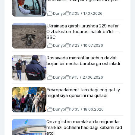
Dunyo
12:05 / 17.07.2026
Ukrainaga qarshi urushda 229 nafar
O‘zbekiston fuqarosi halok bo‘ldi —
BBC
Dunyo
13:23 / 10.07.2026
Rossiyada migrantlar uchun davlat
bojlari bir necha barobarga oshiriladi
Dunyo
19:15 / 27.06.2026
Yevroparlament tarixdagi eng qat’iy
migratsiya qonunini ma’qulladi
Dunyo
10:35 / 18.06.2026
Qozog‘iston mamlakatda migrantlar
markazi ochilishi haqidagi xabarni rad
etdi