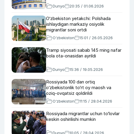
Dunyo
20:35 / 01.06.2026
O‘zbekiston yetakchi: Polshada
ishlaydigan markaziy osiyolik
migrantlar soni ortdi
O‘zbekiston
15:01 / 26.05.2026
Tramp siyosati sabab 145 ming nafar
bola ota-onasidan ayrildi
Dunyo
15:36 / 19.05.2026
Rossiyada 100 dan ortiq
o‘zbekistonlik to‘rt oy maosh va
oziq-ovqatsiz qoldirildi
O‘zbekiston
11:15 / 28.04.2026
Rossiyada migrantlar uchun to‘lovlar
keskin oshirilishi mumkin
Dunyo
10:05 / 28.04.2026