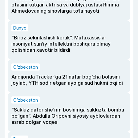
otasini kutgan aktrisa va dublyaj ustasi Rimma
Ahmedovaning sinovlarga to‘la hayoti
Dunyo
“Biroz sekinlashish kerak”. Mutaxassislar
insoniyat sun’iy intellektni boshqara olmay
qolishidan xavotir bildirdi
O‘zbekiston
Andijonda Tracker’ga 21 nafar bog‘cha bolasini
joylab, YTH sodir etgan ayolga sud hukmi o‘qildi
O‘zbekiston
“Sakkiz qator she’rim boshimga sakkizta bomba
bo‘lgan”. Abdulla Oripovni siyosiy ayblovlardan
asrab qolgan voqea