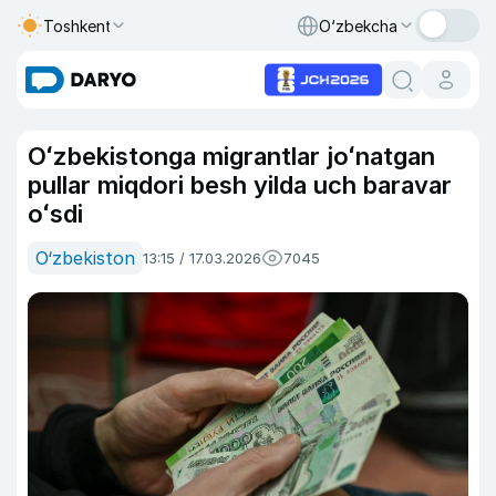
Toshkent
O‘zbekcha
Oʻzbekistonga migrantlar joʻnatgan
pullar miqdori besh yilda uch baravar
oʻsdi
O‘zbekiston
13:15 / 17.03.2026
7045