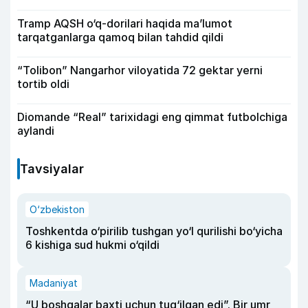
Tramp AQSH o‘q-dorilari haqida ma’lumot
tarqatganlarga qamoq bilan tahdid qildi
“Tolibon” Nangarhor viloyatida 72 gektar yerni
tortib oldi
Diomande “Real” tarixidagi eng qimmat futbolchiga
aylandi
Tavsiyalar
O‘zbekiston
Toshkentda o‘pirilib tushgan yo‘l qurilishi bo‘yicha
6 kishiga sud hukmi o‘qildi
Madaniyat
“U boshqalar baxti uchun tug‘ilgan edi”. Bir umr