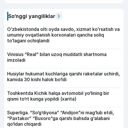
So‘nggi yangiliklar
Oʻzbekistonda olti oyda savdo, xizmat koʻrsatish va
umumiy ovqatlanish korxonalari qancha soliq
toʻlagani ochiqlandi
Vinisius “Real” bilan uzoq muddatli shartnoma
imzoladi
Husiylar hukumat kuchlariga qarshi raketalar uchirdi,
kamida 30 kishi halok bo‘ldi
Toshkentda Kichik halqa avtomobil yo‘lining bir
qismi to‘rt kunga yopildi (xarita)
Superliga. “So‘g‘diyona” “Andijon”ni mag‘lub etdi,
“Paxtakor” “Buxoro”ga qarshi bahsda g‘alabani
qo‘ldan chiqardi