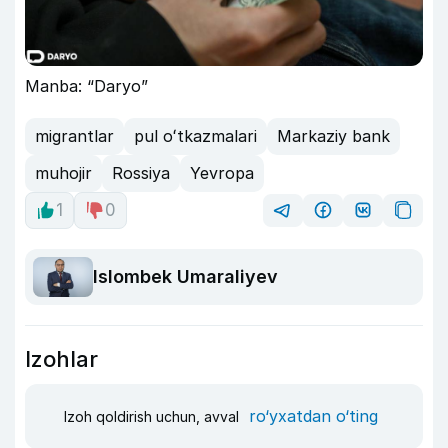
Manba: “Daryo”
migrantlar
pul oʻtkazmalari
Markaziy bank
muhojir
Rossiya
Yevropa
1
0
Islombek Umaraliyev
Izohlar
ro‘yxatdan o‘ting
Izoh qoldirish uchun, avval