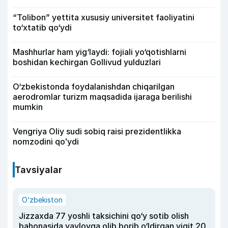
“Tolibon” yettita xususiy universitet faoliyatini
to‘xtatib qo‘ydi
Mashhurlar ham yig‘laydi: fojiali yo‘qotishlarni
boshidan kechirgan Gollivud yulduzlari
O‘zbekistonda foydalanishdan chiqarilgan
aerodromlar turizm maqsadida ijaraga berilishi
mumkin
Vengriya Oliy sudi sobiq raisi prezidentlikka
nomzodini qoʻydi
Tavsiyalar
O‘zbekiston
Jizzaxda 77 yoshli taksichini qo‘y sotib olish
bahonasida yaylovga olib borib o‘ldirgan yigit 20