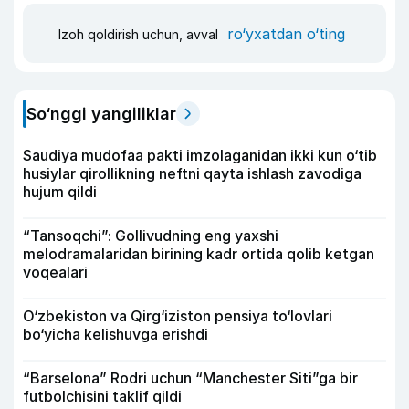
ro‘yxatdan o‘ting
Izoh qoldirish uchun, avval
So‘nggi yangiliklar
Saudiya mudofaa pakti imzolaganidan ikki kun o‘tib
husiylar qirollikning neftni qayta ishlash zavodiga
hujum qildi
“Tansoqchi”: Gollivudning eng yaxshi
melodramalaridan birining kadr ortida qolib ketgan
voqealari
O‘zbekiston va Qirg‘iziston pensiya to‘lovlari
bo‘yicha kelishuvga erishdi
“Barselona” Rodri uchun “Manchester Siti”ga bir
futbolchisini taklif qildi