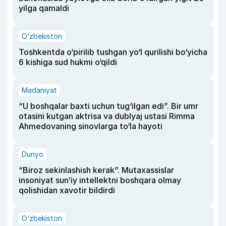
yilga qamaldi
O‘zbekiston
Toshkentda o‘pirilib tushgan yo‘l qurilishi bo‘yicha
6 kishiga sud hukmi o‘qildi
Madaniyat
“U boshqalar baxti uchun tug‘ilgan edi”. Bir umr
otasini kutgan aktrisa va dublyaj ustasi Rimma
Ahmedovaning sinovlarga to‘la hayoti
Dunyo
“Biroz sekinlashish kerak”. Mutaxassislar
insoniyat sun’iy intellektni boshqara olmay
qolishidan xavotir bildirdi
O‘zbekiston