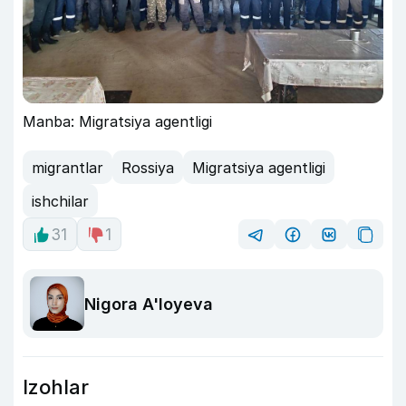
Manba: Migratsiya agentligi
migrantlar
Rossiya
Migratsiya agentligi
ishchilar
31
1
Nigora A'loyeva
Izohlar