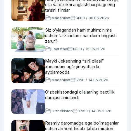
oila va o‘zlikni anglash haqidagi eng
ta’sirli filmlar
Madaniyat
14:08 / 06.06.2026
Siz o‘ylagandan ham muhim: nima
uchun farzandlarni har doim tinglash
zarur?
Layfstayl
13:30 / 15.05.2026
Maykl Jeksonning “sirli oilasi”
xonandani og‘ir jinoyatlarda
ayblamoqda
Madaniyat
17:58 / 14.05.2026
Oʻzbekistondagi oilalarning baxtlilik
darajasi aniqlandi
O‘zbekiston
07:50 / 14.05.2026
Rasmiy daromadga ega bo‘lmaganlar
uchun aliment hisob-kitob miqdori