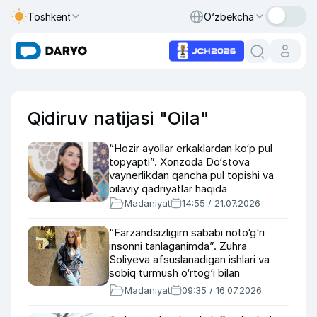
Toshkent
O‘zbekcha
Qidiruv natijasi "Oila"
“Hozir ayollar erkaklardan ko‘p pul
topyapti”. Xonzoda Do‘stova
vaynerlikdan qancha pul topishi va
oilaviy qadriyatlar haqida
Madaniyat
14:55 / 21.07.2026
“Farzandsizligim sababi noto‘g‘ri
insonni tanlaganimda”. Zuhra
Soliyeva afsuslanadigan ishlari va
sobiq turmush o‘rtog‘i bilan
munosabati haqida
Madaniyat
09:35 / 16.07.2026