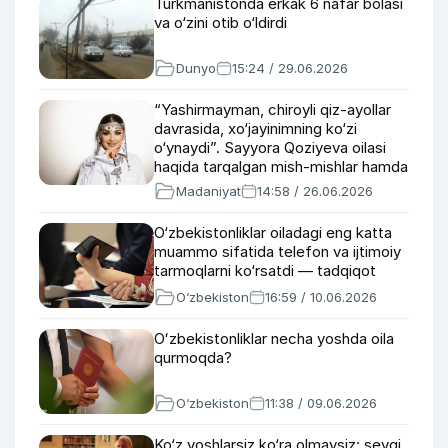
Turkmanistonda erkak 6 nafar bolasi
va o‘zini otib o‘ldirdi
Dunyo
15:24 / 29.06.2026
“Yashirmayman, chiroyli qiz-ayollar
davrasida, xo‘jayinimning ko‘zi
o‘ynaydi”. Sayyora Qoziyeva oilasi
haqida tarqalgan mish-mishlar hamda
taqdirlanishni kutgani haqida
Madaniyat
14:58 / 26.06.2026
O‘zbekistonliklar oiladagi eng katta
muammo sifatida telefon va ijtimoiy
tarmoqlarni ko‘rsatdi — tadqiqot
O‘zbekiston
16:59 / 10.06.2026
Oʻzbekistonliklar necha yoshda oila
qurmoqda?
O‘zbekiston
11:38 / 09.06.2026
Ko‘z yoshlarsiz ko‘ra olmaysiz: sevgi,