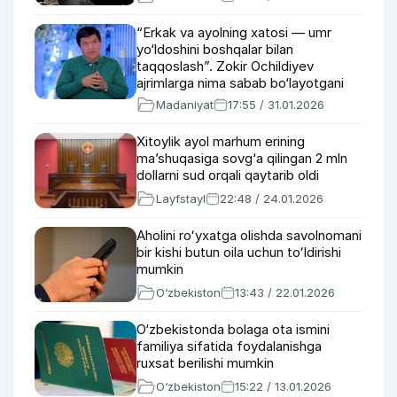
“Erkak va ayolning xatosi — umr
yo‘ldoshini boshqalar bilan
taqqoslash”. Zokir Ochildiyev
ajrimlarga nima sabab bo‘layotgani
haqida
Madaniyat
17:55 / 31.01.2026
Xitoylik ayol marhum erining
ma’shuqasiga sovg‘a qilingan 2 mln
dollarni sud orqali qaytarib oldi
Layfstayl
22:48 / 24.01.2026
Aholini roʻyxatga olishda savolnomani
bir kishi butun oila uchun toʻldirishi
mumkin
O‘zbekiston
13:43 / 22.01.2026
O‘zbekistonda bolaga ota ismini
familiya sifatida foydalanishga
ruxsat berilishi mumkin
O‘zbekiston
15:22 / 13.01.2026