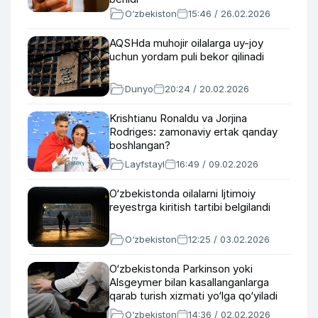
O‘zbekiston
15:46 / 26.02.2026
AQSHda muhojir oilalarga uy-joy
uchun yordam puli bekor qilinadi
Dunyo
20:24 / 20.02.2026
Krishtianu Ronaldu va Jorjina
Rodriges: zamonaviy ertak qanday
boshlangan?
Layfstayl
16:49 / 09.02.2026
O‘zbekistonda oilalarni Ijtimoiy
reyestrga kiritish tartibi belgilandi
O‘zbekiston
12:25 / 03.02.2026
O‘zbekistonda Parkinson yoki
Alsgeymer bilan kasallanganlarga
qarab turish xizmati yo‘lga qo‘yiladi
O‘zbekiston
14:36 / 02.02.2026