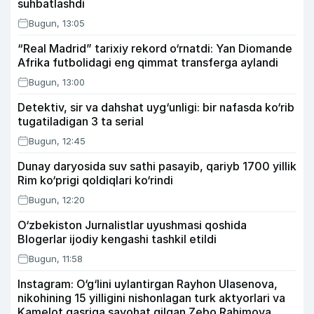
suhbatlashdi
Bugun, 13:05
“Real Madrid” tarixiy rekord o‘rnatdi: Yan Diomande
Afrika futbolidagi eng qimmat transferga aylandi
Bugun, 13:00
Detektiv, sir va dahshat uyg‘unligi: bir nafasda ko‘rib
tugatiladigan 3 ta serial
Bugun, 12:45
Dunay daryosida suv sathi pasayib, qariyb 1700 yillik
Rim ko‘prigi qoldiqlari ko‘rindi
Bugun, 12:20
O‘zbekiston Jurnalistlar uyushmasi qoshida
Blogerlar ijodiy kengashi tashkil etildi
Bugun, 11:58
Instagram: O‘g‘lini uylantirgan Rayhon Ulasenova,
nikohining 15 yilligini nishonlagan turk aktyorlari va
Kamelot qasriga sayohat qilgan Zebo Rahimova