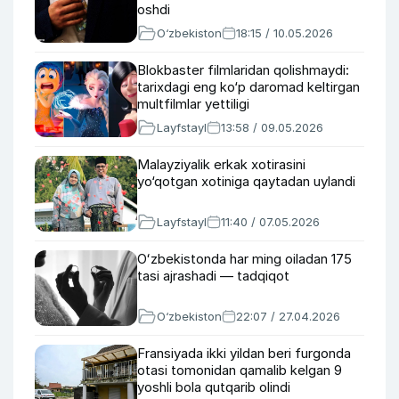
oshdi
O‘zbekiston
18:15 / 10.05.2026
Blokbaster filmlaridan qolishmaydi:
tarixdagi eng ko‘p daromad keltirgan
multfilmlar yettiligi
Layfstayl
13:58 / 09.05.2026
Malayziyalik erkak xotirasini
yo‘qotgan xotiniga qaytadan uylandi
Layfstayl
11:40 / 07.05.2026
Oʻzbekistonda har ming oiladan 175
tasi ajrashadi — tadqiqot
O‘zbekiston
22:07 / 27.04.2026
Fransiyada ikki yildan beri furgonda
otasi tomonidan qamalib kelgan 9
yoshli bola qutqarib olindi