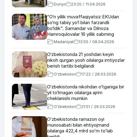
Dunyo
23:20 / 11.04.2026
“O‘n yillik muvaffaqiyatsiz EKUdan
so‘ng tabiiy yo‘l bilan farzandli
bo‘ldik”. Samandar va Dilnoza
Hamroqulovalar 16 yillik sabrning
mukofoti haqida
Madaniyat
13:55 / 08.04.2026
O‘zbekistonda 21 yoshdan keyin
nikoh qurgan yosh oilalarga imtiyozlar
berish tartibi belgilandi
O‘zbekiston
17:22 / 28.03.2026
O‘zbekistonda nikohdan o‘tganiga bir
yil to‘lmagan oilalarga ajrim
cheklanishi mumkin
O‘zbekiston
21:51 / 26.03.2026
Oʻzbekistonda ramazon oyi
munosabati bilan ehtiyojmand
oilalarga 422,4 mlrd soʻm toʻlab
berildi