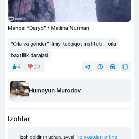
Manba: “Daryo” / Madina Nurman
“Oila va gender” ilmiy-tadqiqot instituti
oila
baxtlilik darajasi
4
23
Humoyun Murodov
Izohlar
ro‘yxatdan o‘ting
Izoh qoldirish uchun, avval