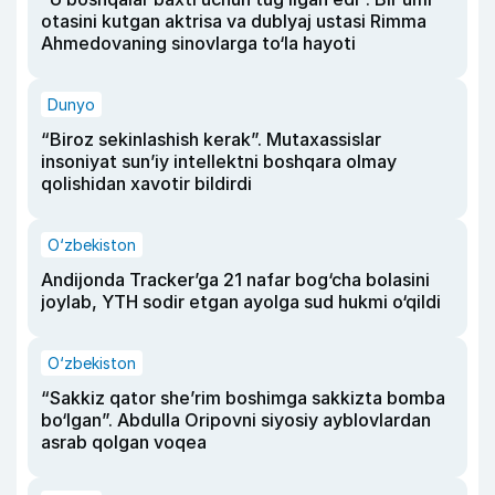
otasini kutgan aktrisa va dublyaj ustasi Rimma
Ahmedovaning sinovlarga to‘la hayoti
Dunyo
“Biroz sekinlashish kerak”. Mutaxassislar
insoniyat sun’iy intellektni boshqara olmay
qolishidan xavotir bildirdi
O‘zbekiston
Andijonda Tracker’ga 21 nafar bog‘cha bolasini
joylab, YTH sodir etgan ayolga sud hukmi o‘qildi
O‘zbekiston
“Sakkiz qator she’rim boshimga sakkizta bomba
bo‘lgan”. Abdulla Oripovni siyosiy ayblovlardan
asrab qolgan voqea