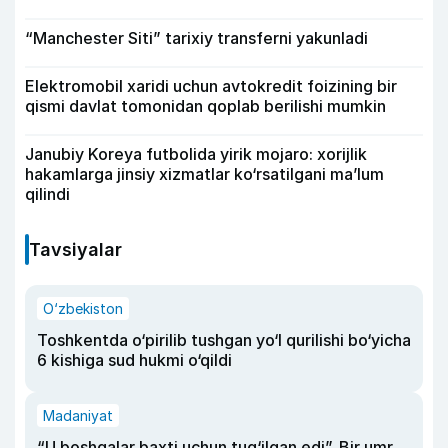
“Manchester Siti” tarixiy transferni yakunladi
Elektromobil xaridi uchun avtokredit foizining bir
qismi davlat tomonidan qoplab berilishi mumkin
Janubiy Koreya futbolida yirik mojaro: xorijlik
hakamlarga jinsiy xizmatlar ko‘rsatilgani ma’lum
qilindi
Tavsiyalar
O‘zbekiston
Toshkentda o‘pirilib tushgan yo‘l qurilishi bo‘yicha
6 kishiga sud hukmi o‘qildi
Madaniyat
“U boshqalar baxti uchun tug‘ilgan edi”. Bir umr