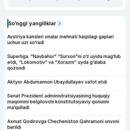
So‘nggi yangiliklar
Avstriya kansleri onalar mehnati haqidagi gaplari
uchun uzr so‘radi
Superliga. “Navbahor” “Surxon”ni o‘z uyida mag‘lub
etdi, “Lokomotiv” va “Xorazm” uyda g‘alaba
qozondi
Aktyor Abdu­mannon Ubaydullayev vafot etdi
Senat Prezident administratsiyasining huquqiy
maqomini belgilovchi konstitutsiyaviy qonunni
ma’qulladi
Axmat Qodirovga Checheniston Qahramoni unvoni
berildi