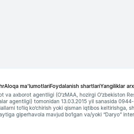
hr
Aloqa ma'lumotlari
Foydalanish shartlari
Yangiliklar arx
t va axborot agentligi (O‘zMAA, hozirgi O‘zbekiston Res
ar agentligi) tomonidan 13.03.2015 yil sanasida 0944
allarni to‘liq ko‘chirish yoki qisman iqtibos keltirishga, 
ytiga giperhavola mavjud bo‘lgan va/yoki “Daryo” intern