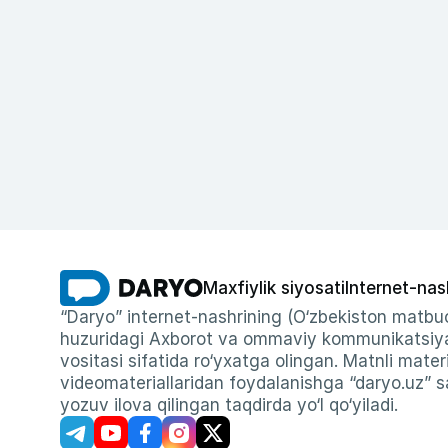
Maxfiylik siyosati
Internet-nas
“Daryo” internet-nashrining (O‘zbekiston matbuo
huzuridagi Axborot va ommaviy kommunikatsiyal
vositasi sifatida ro‘yxatga olingan. Matnli materi
videomateriallaridan foydalanishga “daryo.uz” sa
yozuv ilova qilingan taqdirda yo‘l qo‘yiladi.