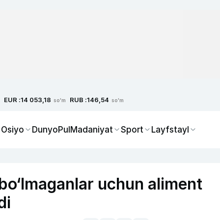
EUR :
RUB :
14 053,18
146,54
so'm
so'm
 Osiyo
Dunyo
Pul
Madaniyat
Sport
Layfstayl
o‘lmaganlar uchun aliment
di