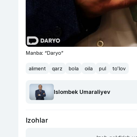
Manba: “Daryo”
aliment
qarz
bola
oila
pul
toʻlov
Islombek Umaraliyev
Izohlar