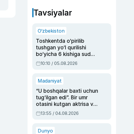
Tavsiyalar
O‘zbekiston
Toshkentda o‘pirilib
tushgan yo‘l qurilishi
bo‘yicha 6 kishiga sud
hukmi o‘qildi
10:10 / 05.08.2026
Madaniyat
“U boshqalar baxti uchun
tug‘ilgan edi”. Bir umr
otasini kutgan aktrisa va
dublyaj ustasi Rimma
13:55 / 04.08.2026
Ahmedovaning
sinovlarga to‘la hayoti
Dunyo