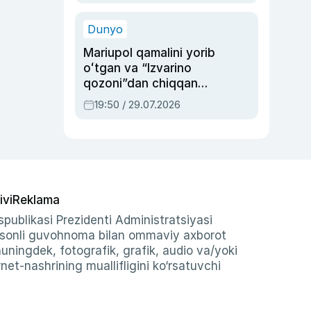
qolgan voqea
Dunyo
Mariupol qamalini yorib
oʻtgan va “Izvarino
qozoni”dan chiqqan
qahramon — Ukraina
19:50 / 29.07.2026
armiyasi bosh
qoʻmondoni Drapatiy
haqida
ivi
Reklama
publikasi Prezidenti Administratsiyasi
-sonli guvohnoma bilan ommaviy axborot
shuningdek, fotografik, grafik, audio va/yoki
et-nashrining muallifligini ko‘rsatuvchi