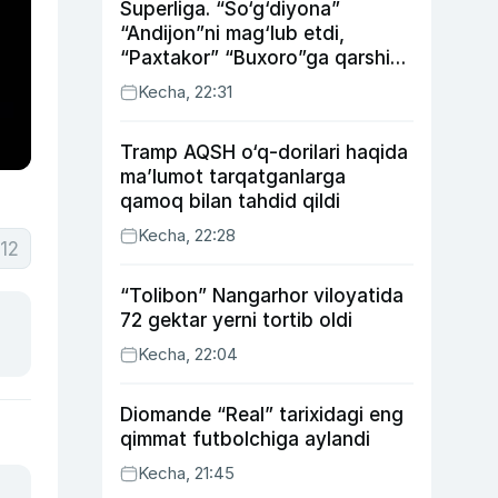
Superliga. “So‘g‘diyona”
“Andijon”ni mag‘lub etdi,
“Paxtakor” “Buxoro”ga qarshi
bahsda g‘alabani qo‘ldan
Kecha, 22:31
chiqardi
Tramp AQSH o‘q-dorilari haqida
ma’lumot tarqatganlarga
qamoq bilan tahdid qildi
Kecha, 22:28
12
“Tolibon” Nangarhor viloyatida
72 gektar yerni tortib oldi
Kecha, 22:04
Diomande “Real” tarixidagi eng
qimmat futbolchiga aylandi
Kecha, 21:45