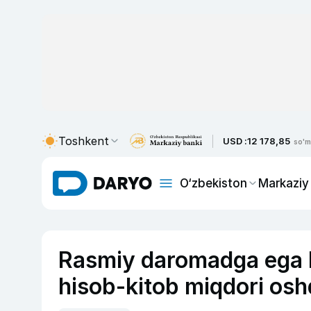
Toshkent
USD :
12 178,85
so'm
O‘zbekiston
Markaziy
Rasmiy daromadga ega b
hisob-kitob miqdori osh