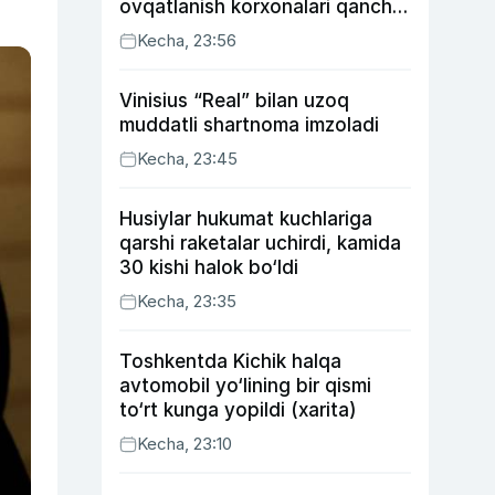
ovqatlanish korxonalari qancha
soliq toʻlagani ochiqlandi
Kecha, 23:56
Vinisius “Real” bilan uzoq
muddatli shartnoma imzoladi
Kecha, 23:45
Husiylar hukumat kuchlariga
qarshi raketalar uchirdi, kamida
30 kishi halok bo‘ldi
Kecha, 23:35
Toshkentda Kichik halqa
avtomobil yo‘lining bir qismi
to‘rt kunga yopildi (xarita)
Kecha, 23:10