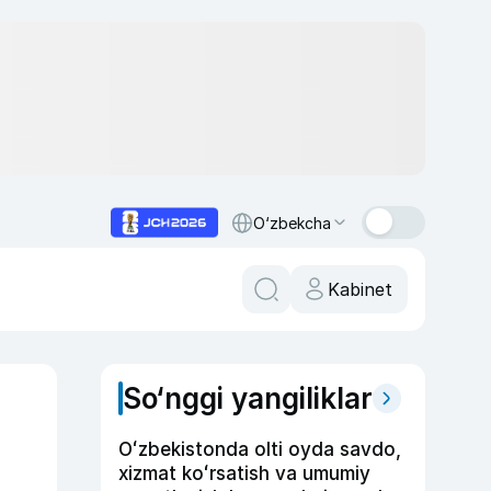
O‘zbekcha
Kabinet
So‘nggi yangiliklar
Oʻzbekistonda olti oyda savdo,
xizmat koʻrsatish va umumiy