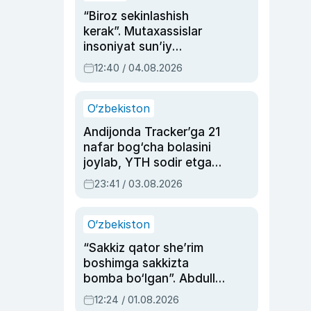
“Biroz sekinlashish
kerak”. Mutaxassislar
insoniyat sun’iy
intellektni boshqara
12:40 / 04.08.2026
olmay qolishidan xavotir
bildirdi
O‘zbekiston
Andijonda Tracker’ga 21
nafar bog‘cha bolasini
joylab, YTH sodir etgan
ayolga sud hukmi o‘qildi
23:41 / 03.08.2026
O‘zbekiston
“Sakkiz qator she’rim
boshimga sakkizta
bomba bo‘lgan”. Abdulla
Oripovni siyosiy
12:24 / 01.08.2026
ayblovlardan asrab