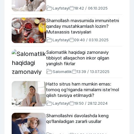
Layfstayl
18:42 / 06.10.2025
Shamollash mavsumida immunitetni
qanday mustahkamlash lozim?
Mutaxassis tavsiyalari
Layfstayl
09:40 / 03.10.2025
Salomatlik haqidagi zamonaviy
tibbiyot allaqachon inkor qilgan
yanglish fikrlar
Salomatlik
13:39 / 13.07.2025
Hatto sitrus ham mumkin emas:
tomoq og‘riganda nimalarni iste’mol
qilish tavsiya etilmaydi?
Layfstayl
19:50 / 28.12.2024
Shamollashni davolashda keng
qo‘llaniladigan zararli usullar