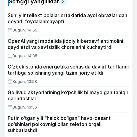
So‘nggi yangiliklar
Sun’iy intellekt bolalar ertaklarida ayol obrazlaridan
deyarli foydalanmayapti
Bugun, 14:55
OpenAI yangi modelida jiddiy kiberxavf ehtimolini
qayd etdi va xavfsizlik choralarini kuchaytirdi
Bugun, 14:35
Oʻzbekistonda energetika sohasida davlat tariflarini
tartibga solishning yangi tizimi joriy etildi
Bugun, 13:58
Gollivud aktyorlarining ko‘pchilik bilmaydigan taniqli
qarindoshlari
Bugun, 13:35
Putin o‘tgan yili “halok bo‘lgan” havo-desant
qo‘shinlari polkovnigi bilan telefon orqali
suhbatlashdi