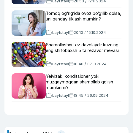
Layfstayl
20:50 / 12.11.2024
Tomoq og‘rig‘ida ovoz bo‘g‘ilib qolsa,
uni qanday tiklash mumkin?
Layfstayl
20:10 / 15.10.2024
Shamollashni tez davolaydi: kuzning
eng shifobaxsh 5 ta rezavor mevasi
Layfstayl
18:40 / 07.10.2024
Yelvizak, konditsioner yoki
muzqaymoqdan shamollab qolish
mumkinmi?
Layfstayl
18:45 / 26.09.2024