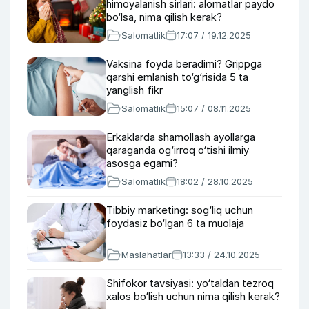
himoyalanish sirlari: alomatlar paydo
bo‘lsa, nima qilish kerak?
Salomatlik
17:07 / 19.12.2025
Vaksina foyda beradimi? Grippga
qarshi emlanish to‘g‘risida 5 ta
yanglish fikr
Salomatlik
15:07 / 08.11.2025
Erkaklarda shamollash ayollarga
qaraganda og‘irroq o‘tishi ilmiy
asosga egami?
Salomatlik
18:02 / 28.10.2025
Tibbiy marketing: sog‘liq uchun
foydasiz bo‘lgan 6 ta muolaja
Maslahatlar
13:33 / 24.10.2025
Shifokor tavsiyasi: yo‘taldan tezroq
xalos bo‘lish uchun nima qilish kerak?