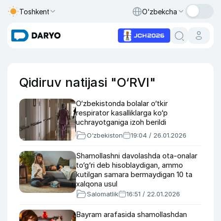
Toshkent
O‘zbekcha
Qidiruv natijasi "O‘RVI"
O‘zbekistonda bolalar o‘tkir
respirator kasalliklarga ko‘p
uchrayotganiga izoh berildi
O‘zbekiston
19:04 / 26.01.2026
Shamollashni davolashda ota-onalar
to‘g‘ri deb hisoblaydigan, ammo
kutilgan samara bermaydigan 10 ta
xalqona usul
Salomatlik
16:51 / 22.01.2026
Bayram arafasida shamollashdan