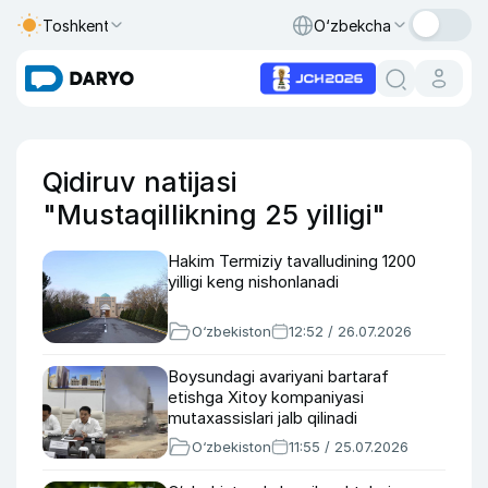
Toshkent
O‘zbekcha
Qidiruv natijasi
"Mustaqillikning 25 yilligi"
Hakim Termiziy tavalludining 1200
yilligi keng nishonlanadi
O‘zbekiston
12:52 / 26.07.2026
Boysundagi avariyani bartaraf
etishga Xitoy kompaniyasi
mutaxassislari jalb qilinadi
O‘zbekiston
11:55 / 25.07.2026