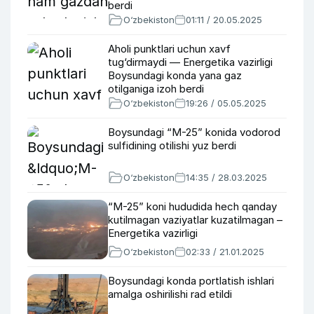
berdi
O‘zbekiston
01:11 / 20.05.2025
Aholi punktlari uchun xavf
tug‘dirmaydi — Energetika vazirligi
Boysundagi konda yana gaz
otilganiga izoh berdi
O‘zbekiston
19:26 / 05.05.2025
Boysundagi “M-25” konida vodorod
sulfidining otilishi yuz berdi
O‘zbekiston
14:35 / 28.03.2025
“M-25” koni hududida hech qanday
kutilmagan vaziyatlar kuzatilmagan –
Energetika vazirligi
O‘zbekiston
02:33 / 21.01.2025
Boysundagi konda portlatish ishlari
amalga oshirilishi rad etildi