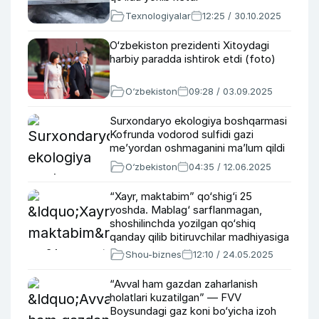
Texnologiyalar
12:25 / 30.10.2025
O‘zbekiston prezidenti Xitoydagi
harbiy paradda ishtirok etdi (foto)
O‘zbekiston
09:28 / 03.09.2025
Surxondaryo ekologiya boshqarmasi
Kofrunda vodorod sulfidi gazi
meʼyordan oshmaganini maʼlum qildi
O‘zbekiston
04:35 / 12.06.2025
“Xayr, maktabim” qo‘shig‘i 25
yoshda. Mablag‘ sarflanmagan,
shoshilinchda yozilgan qo‘shiq
qanday qilib bitiruvchilar madhiyasiga
aylandi?
Shou-biznes
12:10 / 24.05.2025
“Avval ham gazdan zaharlanish
holatlari kuzatilgan” — FVV
Boysundagi gaz koni bo‘yicha izoh