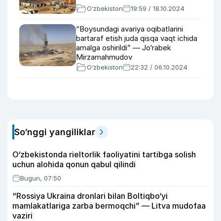
O‘zbekiston
19:59 / 18.10.2024
“Boysundagi avariya oqibatlarini
bartaraf etish juda qisqa vaqt ichida
amalga oshirildi” — Jo‘rabek
Mirzamahmudov
O‘zbekiston
22:32 / 06.10.2024
So‘nggi yangiliklar
O‘zbekistonda rieltorlik faoliyatini tartibga solish
uchun alohida qonun qabul qilindi
Bugun, 07:50
“Rossiya Ukraina dronlari bilan Boltiqbo‘yi
mamlakatlariga zarba bermoqchi” — Litva mudofaa
vaziri