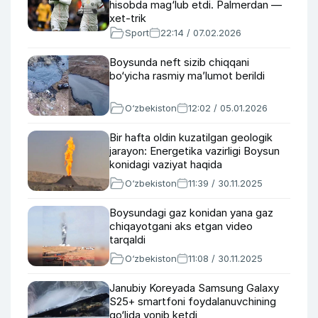
hisobda mag‘lub etdi. Palmerdan —
xet-trik
Sport
22:14 / 07.02.2026
Boysunda neft sizib chiqqani
bo‘yicha rasmiy ma’lumot berildi
O‘zbekiston
12:02 / 05.01.2026
Bir hafta oldin kuzatilgan geologik
jarayon: Energetika vazirligi Boysun
konidagi vaziyat haqida
O‘zbekiston
11:39 / 30.11.2025
Boysundagi gaz konidan yana gaz
chiqayotgani aks etgan video
tarqaldi
O‘zbekiston
11:08 / 30.11.2025
Janubiy Koreyada Samsung Galaxy
S25+ smartfoni foydalanuvchining
qo‘lida yonib ketdi