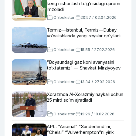
keng nishonlash to‘g‘risidagi qarorni
imzoladi
O‘zbekiston
20:57 / 02.04.2026
Termiz—Istanbul, Termiz—Dubay
yo‘nalishlarida yangi reyslar qo‘yiladi
O‘zbekiston
15:55 / 27.02.2026
“Boysundagi gaz koni avariyasini
to‘xtatamiz” — Shavkat Mirziyoyev
O‘zbekiston
13:34 / 27.02.2026
Xorazmda Al-Xorazmiy haykali uchun
25 mlrd soʻm ajratiladi
O‘zbekiston
12:26 / 18.02.2026
APL. “Arsenal” “Sanderlend”ni,
“Chelsi” “Vulverhempton”ni yirik