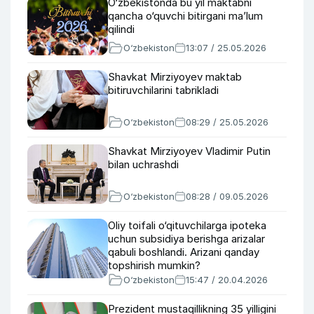
O‘zbekistonda bu yil maktabni
qancha o‘quvchi bitirgani ma’lum
qilindi
O‘zbekiston
13:07 / 25.05.2026
Shavkat Mirziyoyev maktab
bitiruvchilarini tabrikladi
O‘zbekiston
08:29 / 25.05.2026
Shavkat Mirziyoyev Vladimir Putin
bilan uchrashdi
O‘zbekiston
08:28 / 09.05.2026
Oliy toifali o‘qituvchilarga ipoteka
uchun subsidiya berishga arizalar
qabuli boshlandi. Arizani qanday
topshirish mumkin?
O‘zbekiston
15:47 / 20.04.2026
Prezident mustaqillikning 35 yilligini