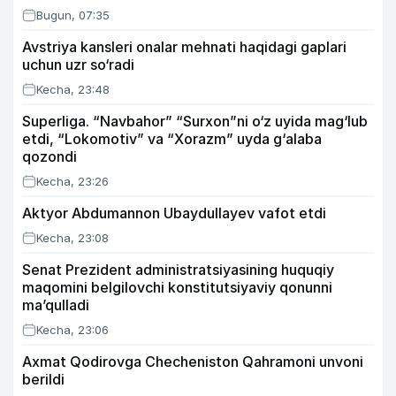
Bugun, 07:35
Avstriya kansleri onalar mehnati haqidagi gaplari
uchun uzr so‘radi
Kecha, 23:48
Superliga. “Navbahor” “Surxon”ni o‘z uyida mag‘lub
etdi, “Lokomotiv” va “Xorazm” uyda g‘alaba
qozondi
Kecha, 23:26
Aktyor Abdu­mannon Ubaydullayev vafot etdi
Kecha, 23:08
Senat Prezident administratsiyasining huquqiy
maqomini belgilovchi konstitutsiyaviy qonunni
ma’qulladi
Kecha, 23:06
Axmat Qodirovga Checheniston Qahramoni unvoni
berildi