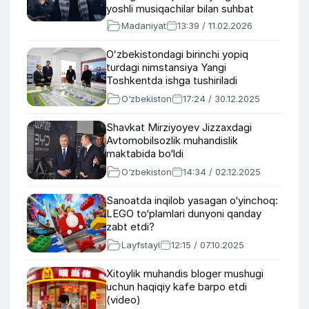
yoshli musiqachilar bilan suhbat
(video)
Madaniyat
13:39 / 11.02.2026
Oʻzbekistondagi birinchi yopiq
turdagi nimstansiya Yangi
Toshkentda ishga tushiriladi
O‘zbekiston
17:24 / 30.12.2025
Shavkat Mirziyoyev Jizzaxdagi
Avtomobilsozlik muhandislik
maktabida bo‘ldi
O‘zbekiston
14:34 / 02.12.2025
Sanoatda inqilob yasagan o‘yinchoq:
LEGO to‘plamlari dunyoni qanday
zabt etdi?
Layfstayl
12:15 / 07.10.2025
Xitoylik muhandis bloger mushugi
uchun haqiqiy kafe barpo etdi
(video)