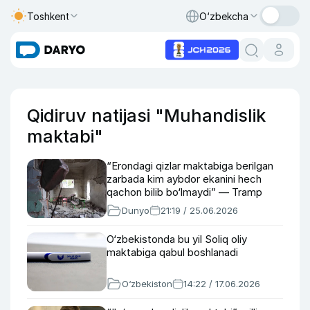
Toshkent
O‘zbekcha
Qidiruv natijasi "Muhandislik
maktabi"
“Erondagi qizlar maktabiga berilgan
zarbada kim aybdor ekanini hech
qachon bilib bo‘lmaydi” — Tramp
Dunyo
21:19 / 25.06.2026
O‘zbekistonda bu yil Soliq oliy
maktabiga qabul boshlanadi
O‘zbekiston
14:22 / 17.06.2026