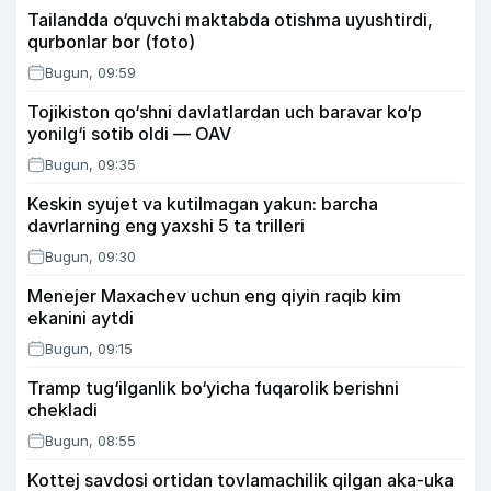
Tailandda o‘quvchi maktabda otishma uyushtirdi,
qurbonlar bor (foto)
Bugun, 09:59
Tojikiston qo‘shni davlatlardan uch baravar ko‘p
yonilg‘i sotib oldi — OAV
Bugun, 09:35
Keskin syujet va kutilmagan yakun: barcha
davrlarning eng yaxshi 5 ta trilleri
Bugun, 09:30
Menejer Maxachev uchun eng qiyin raqib kim
ekanini aytdi
Bugun, 09:15
Tramp tug‘ilganlik bo‘yicha fuqarolik berishni
chekladi
Bugun, 08:55
Kottej savdosi ortidan tovlamachilik qilgan aka-uka