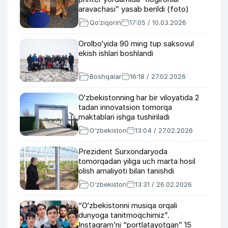
aravachasi” yasab berildi (foto)
Qo‘ziqorin
17:05 / 10.03.2026
Orolbo‘yida 90 ming tup saksovul
ekish ishlari boshlandi
Boshqalar
16:18 / 27.02.2026
O‘zbekistonning har bir viloyatida 2
tadan innovatsion tomorqa
maktablari ishga tushiriladi
O‘zbekiston
13:04 / 27.02.2026
Prezident Surxondaryoda
tomorqadan yiliga uch marta hosil
olish amaliyoti bilan tanishdi
O‘zbekiston
13:31 / 26.02.2026
“O‘zbekistonni musiqa orqali
dunyoga tanitmoqchimiz”.
Instagram’ni “portlatayotgan” 15