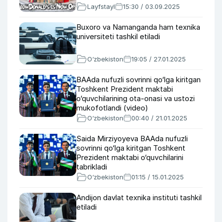
Layfstayl
15:30 / 03.09.2025
Buxoro va Namanganda ham texnika
universiteti tashkil etiladi
O‘zbekiston
19:05 / 27.01.2025
BAAda nufuzli sovrinni qo‘lga kiritgan
Toshkent Prezident maktabi
o‘quvchilarining ota-onasi va ustozi
mukofotlandi (video)
O‘zbekiston
00:40 / 21.01.2025
Saida Mirziyoyeva BAAda nufuzli
sovrinni qo‘lga kiritgan Toshkent
Prezident maktabi o‘quvchilarini
tabrikladi
O‘zbekiston
01:15 / 15.01.2025
Andijon davlat texnika instituti tashkil
etiladi