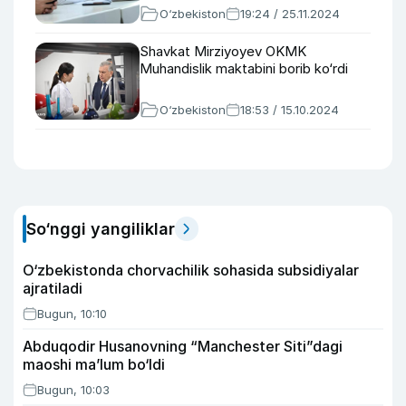
O‘zbekiston
19:24 / 25.11.2024
Shavkat Mirziyoyev OKMK
Muhandislik maktabini borib ko‘rdi
O‘zbekiston
18:53 / 15.10.2024
So‘nggi yangiliklar
O‘zbekistonda chorvachilik sohasida subsidiyalar
ajratiladi
Bugun, 10:10
Abduqodir Husanovning “Manchester Siti”dagi
maoshi ma’lum bo‘ldi
Bugun, 10:03