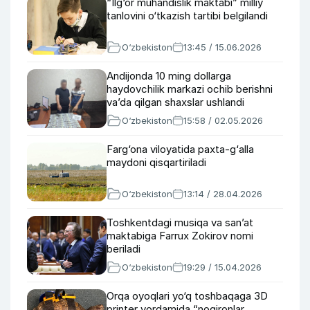
“Ilg‘or muhandislik maktabi” milliy
tanlovini o‘tkazish tartibi belgilandi
O‘zbekiston
13:45 / 15.06.2026
Andijonda 10 ming dollarga
haydovchilik markazi ochib berishni
va’da qilgan shaxslar ushlandi
O‘zbekiston
15:58 / 02.05.2026
Farg‘ona viloyatida paxta-g‘alla
maydoni qisqartiriladi
O‘zbekiston
13:14 / 28.04.2026
Toshkentdagi musiqa va san’at
maktabiga Farrux Zokirov nomi
beriladi
O‘zbekiston
19:29 / 15.04.2026
Orqa oyoqlari yo‘q toshbaqaga 3D
printer yordamida “nogironlar