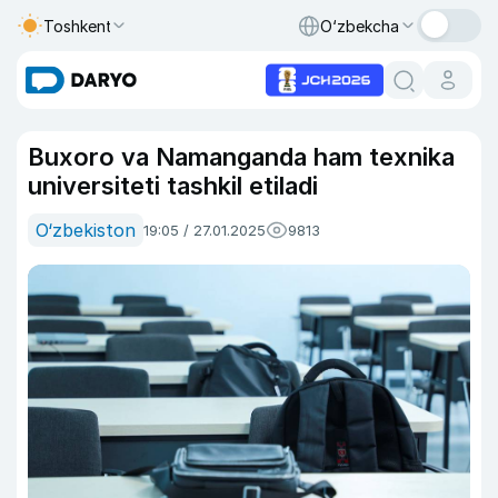
Toshkent
O‘zbekcha
Buxoro va Namanganda ham texnika
universiteti tashkil etiladi
O‘zbekiston
19:05 / 27.01.2025
9813