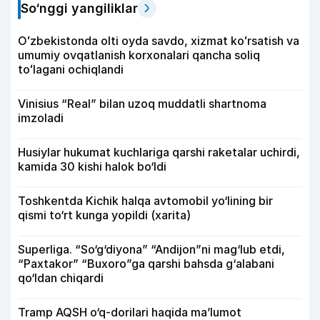
So‘nggi yangiliklar
Oʻzbekistonda olti oyda savdo, xizmat koʻrsatish va
umumiy ovqatlanish korxonalari qancha soliq
toʻlagani ochiqlandi
Vinisius “Real” bilan uzoq muddatli shartnoma
imzoladi
Husiylar hukumat kuchlariga qarshi raketalar uchirdi,
kamida 30 kishi halok bo‘ldi
Toshkentda Kichik halqa avtomobil yo‘lining bir
qismi to‘rt kunga yopildi (xarita)
Superliga. “So‘g‘diyona” “Andijon”ni mag‘lub etdi,
“Paxtakor” “Buxoro”ga qarshi bahsda g‘alabani
qo‘ldan chiqardi
Tramp AQSH o‘q-dorilari haqida ma’lumot