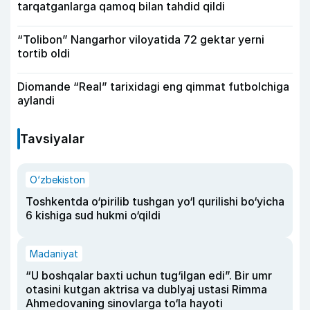
tarqatganlarga qamoq bilan tahdid qildi
“Tolibon” Nangarhor viloyatida 72 gektar yerni
tortib oldi
Diomande “Real” tarixidagi eng qimmat futbolchiga
aylandi
Tavsiyalar
O‘zbekiston
Toshkentda o‘pirilib tushgan yo‘l qurilishi bo‘yicha
6 kishiga sud hukmi o‘qildi
Madaniyat
“U boshqalar baxti uchun tug‘ilgan edi”. Bir umr
otasini kutgan aktrisa va dublyaj ustasi Rimma
Ahmedovaning sinovlarga to‘la hayoti