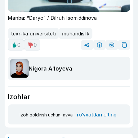
Manba: “Daryo” / Dilruh Isomiddinova
texnika universiteti
muhandislik
0
0
Nigora A'loyeva
Izohlar
ro‘yxatdan o‘ting
Izoh qoldirish uchun, avval