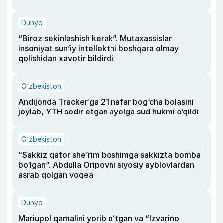
Dunyo
“Biroz sekinlashish kerak”. Mutaxassislar
insoniyat sun’iy intellektni boshqara olmay
qolishidan xavotir bildirdi
O‘zbekiston
Andijonda Tracker’ga 21 nafar bog‘cha bolasini
joylab, YTH sodir etgan ayolga sud hukmi o‘qildi
O‘zbekiston
“Sakkiz qator she’rim boshimga sakkizta bomba
bo‘lgan”. Abdulla Oripovni siyosiy ayblovlardan
asrab qolgan voqea
Dunyo
Mariupol qamalini yorib oʻtgan va “Izvarino