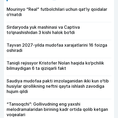
Mourinyo “Real” futbolchilari uchun qat’iy qoidalar
o‘rnatdi
Sirdaryoda yuk mashinasi va Captiva
to‘qnashishidan 3 kishi halok bo‘ldi
Tayvan 2027-yilda mudofaa xarajatlarini 16 foizga
oshiradi
Taniqli rejissyor Kristofer Nolan haqida ko‘pchilik
bilmaydigan 6 ta qiziqarli fakt
Saudiya mudofaa pakti imzolaganidan ikki kun o‘tib
husiylar qirollikning neftni qayta ishlash zavodiga
hujum qildi
“Tansoqchi”: Gollivudning eng yaxshi
melodramalaridan birining kadr ortida qolib ketgan
voqealari