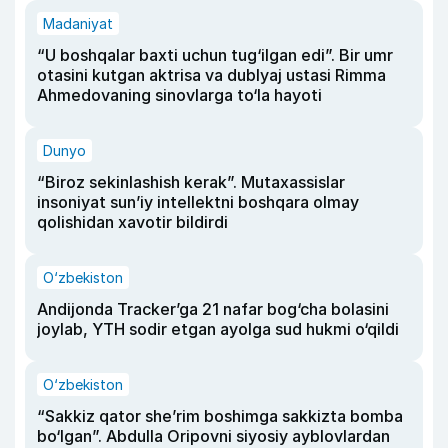
Madaniyat
“U boshqalar baxti uchun tug‘ilgan edi”. Bir umr
otasini kutgan aktrisa va dublyaj ustasi Rimma
Ahmedovaning sinovlarga to‘la hayoti
Dunyo
“Biroz sekinlashish kerak”. Mutaxassislar
insoniyat sun’iy intellektni boshqara olmay
qolishidan xavotir bildirdi
O‘zbekiston
Andijonda Tracker’ga 21 nafar bog‘cha bolasini
joylab, YTH sodir etgan ayolga sud hukmi o‘qildi
O‘zbekiston
“Sakkiz qator she’rim boshimga sakkizta bomba
bo‘lgan”. Abdulla Oripovni siyosiy ayblovlardan