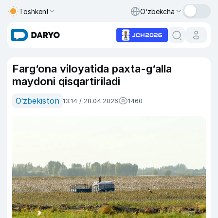
Toshkent
O‘zbekcha
Farg‘ona viloyatida paxta-g‘alla
maydoni qisqartiriladi
O‘zbekiston
13:14 / 28.04.2026
1460