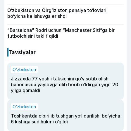
O‘zbekiston va Qirg‘iziston pensiya to‘lovlari
bo‘yicha kelishuvga erishdi
“Barselona” Rodri uchun “Manchester Siti”ga bir
futbolchisini taklif qildi
Tavsiyalar
O‘zbekiston
Jizzaxda 77 yoshli taksichini qo‘y sotib olish
bahonasida yaylovga olib borib o‘ldirgan yigit 20
yilga qamaldi
O‘zbekiston
Toshkentda o‘pirilib tushgan yo‘l qurilishi bo‘yicha
6 kishiga sud hukmi o‘qildi