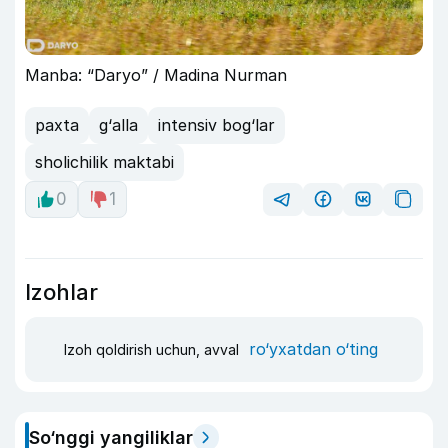
Manba: “Daryo” / Madina Nurman
paxta
g‘alla
intensiv bog‘lar
sholichilik maktabi
0
1
Izohlar
ro‘yxatdan o‘ting
Izoh qoldirish uchun, avval
So‘nggi yangiliklar