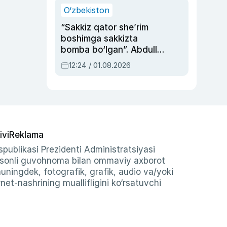
O‘zbekiston
“Sakkiz qator she’rim
boshimga sakkizta
bomba bo‘lgan”. Abdulla
Oripovni siyosiy
12:24 / 01.08.2026
ayblovlardan asrab
qolgan voqea
ivi
Reklama
publikasi Prezidenti Administratsiyasi
-sonli guvohnoma bilan ommaviy axborot
shuningdek, fotografik, grafik, audio va/yoki
et-nashrining muallifligini ko‘rsatuvchi