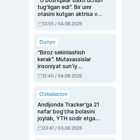
“U boshqalar baxti uchun
tug‘ilgan edi”. Bir umr
otasini kutgan aktrisa va
dublyaj ustasi Rimma
13:55 / 04.08.2026
Ahmedovaning
sinovlarga to‘la hayoti
Dunyo
“Biroz sekinlashish
kerak”. Mutaxassislar
insoniyat sun’iy
intellektni boshqara
12:40 / 04.08.2026
olmay qolishidan xavotir
bildirdi
O‘zbekiston
Andijonda Tracker’ga 21
nafar bog‘cha bolasini
joylab, YTH sodir etgan
ayolga sud hukmi o‘qildi
23:41 / 03.08.2026