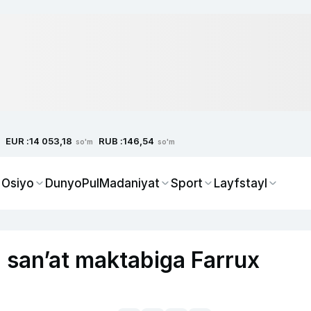
EUR :
RUB :
14 053,18
146,54
so'm
so'm
 Osiyo
Dunyo
Pul
Madaniyat
Sport
Layfstayl
 san’at maktabiga Farrux