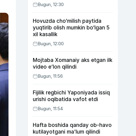
Bugun, 12:30
Hovuzda cho‘milish paytida
yuqtirib olish mumkin bo‘lgan 5
xil kasallik
Bugun, 12:00
Mojtaba Xomanaiy aks etgan ilk
video e’lon qilindi
Bugun, 11:56
Fijilik regbichi Yaponiyada issiq
urishi oqibatida vafot etdi
Bugun, 11:54
Hafta boshida qanday ob-havo
kutilayotgani ma’lum qilindi