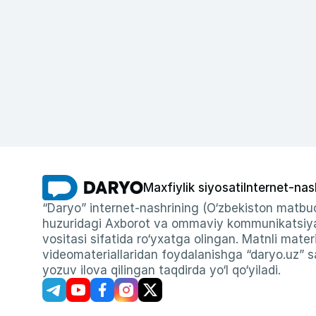
Maxfiylik siyosati
Internet-nas
“Daryo” internet-nashrining (O‘zbekiston matbuo
huzuridagi Axborot va ommaviy kommunikatsiyal
vositasi sifatida ro‘yxatga olingan. Matnli materi
videomateriallaridan foydalanishga “daryo.uz” sa
yozuv ilova qilingan taqdirda yo‘l qo‘yiladi.