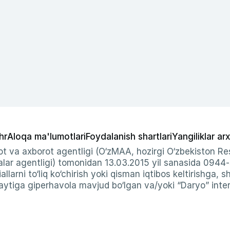
hr
Aloqa ma'lumotlari
Foydalanish shartlari
Yangiliklar arx
t va axborot agentligi (O‘zMAA, hozirgi O‘zbekiston Res
ar agentligi) tomonidan 13.03.2015 yil sanasida 0944
allarni to‘liq ko‘chirish yoki qisman iqtibos keltirishga, 
ytiga giperhavola mavjud bo‘lgan va/yoki “Daryo” intern