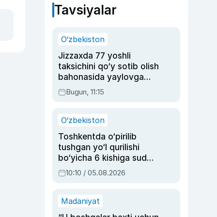
Tavsiyalar
O‘zbekiston
Jizzaxda 77 yoshli
taksichini qo‘y sotib olish
bahonasida yaylovga
olib borib o‘ldirgan yigit
Bugun, 11:15
20 yilga qamaldi
O‘zbekiston
Toshkentda o‘pirilib
tushgan yo‘l qurilishi
bo‘yicha 6 kishiga sud
hukmi o‘qildi
10:10 / 05.08.2026
Madaniyat