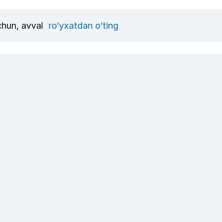
uchun, avval
ro‘yxatdan o‘ting