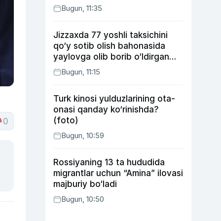
Bugun, 11:35
Jizzaxda 77 yoshli taksichini
qo‘y sotib olish bahonasida
yaylovga olib borib o‘ldirgan
yigit 20 yilga qamaldi
Bugun, 11:15
Turk kinosi yulduzlarining ota-
onasi qanday ko‘rinishda?
(foto)
0
Bugun, 10:59
Rossiyaning 13 ta hududida
migrantlar uchun “Amina” ilovasi
majburiy bo‘ladi
Bugun, 10:50