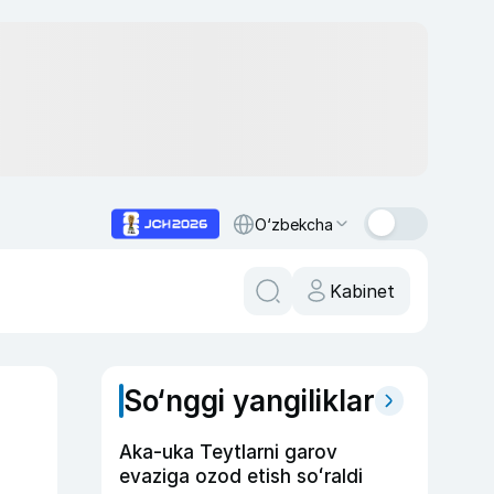
O‘zbekcha
Kabinet
So‘nggi yangiliklar
Aka-uka Teytlarni garov
evaziga ozod etish soʻraldi