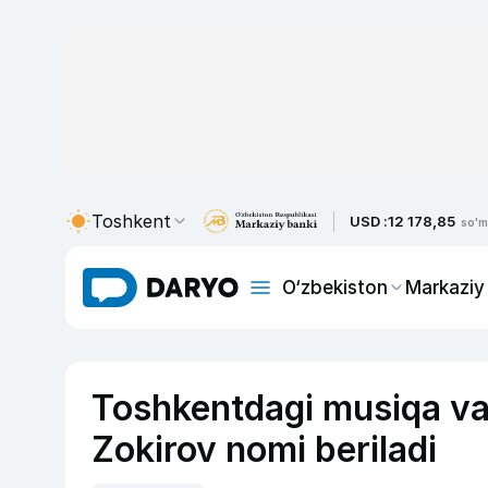
Toshkent
USD :
12 178,85
so'm
O‘zbekiston
Markaziy
Toshkentdagi musiqa va
Zokirov nomi beriladi