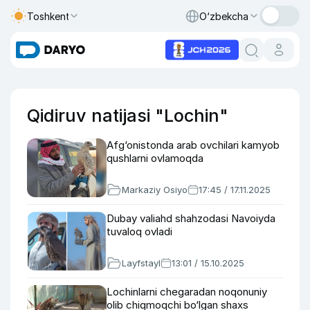
Toshkent
O‘zbekcha
Qidiruv natijasi "Lochin"
Afg‘onistonda arab ovchilari kamyob
qushlarni ovlamoqda
Markaziy Osiyo
17:45 / 17.11.2025
Dubay valiahd shahzodasi Navoiyda
tuvaloq ovladi
Layfstayl
13:01 / 15.10.2025
Lochinlarni chegaradan noqonuniy
olib chiqmoqchi bo‘lgan shaxs