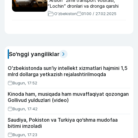
“Arslon” zirhli transport vositasi,
“Lochin” dronlari va dronga qarshi
qurollar haqida
O‘zbekiston
01:00 / 27.02.2025
So‘nggi yangiliklar
Oʻzbekistonda sunʼiy intellekt xizmatlari hajmini 1,5
mlrd dollarga yetkazish rejalashtirilmoqda
Bugun, 17:52
Kinoda ham, musiqada ham muvaffaqiyat qozongan
Gollivud yulduzlari (video)
Bugun, 17:42
Saudiya, Pokiston va Turkiya qo‘shma mudofaa
bitimi imzoladi
Bugun, 17:23