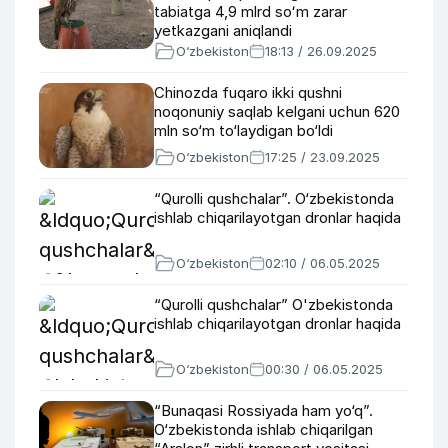
tabiatga 4,9 mlrd soʻm zarar
yetkazgani aniqlandi
O‘zbekiston
18:13 / 26.09.2025
Chinozda fuqaro ikki qushni
noqonuniy saqlab kelgani uchun 620
mln so‘m to‘laydigan bo‘ldi
O‘zbekiston
17:25 / 23.09.2025
“Qurolli qushchalar”. O‘zbekistonda
ishlab chiqarilayotgan dronlar haqida
O‘zbekiston
02:10 / 06.05.2025
“Qurolli qushchalar” O'zbekistonda
ishlab chiqarilayotgan dronlar haqida
O‘zbekiston
00:30 / 06.05.2025
“Bunaqasi Rossiyada ham yo‘q”.
O‘zbekistonda ishlab chiqarilgan