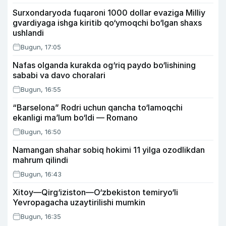
Surxondaryoda fuqaroni 1000 dollar evaziga Milliy
gvardiyaga ishga kiritib qo‘ymoqchi bo‘lgan shaxs
ushlandi
Bugun, 17:05
Nafas olganda kurakda og‘riq paydo bo‘lishining
sababi va davo choralari
Bugun, 16:55
“Barselona” Rodri uchun qancha to‘lamoqchi
ekanligi ma’lum bo‘ldi — Romano
Bugun, 16:50
Namangan shahar sobiq hokimi 11 yilga ozodlikdan
mahrum qilindi
Bugun, 16:43
Xitoy—Qirg‘iziston—O‘zbekiston temiryo‘li
Yevropagacha uzaytirilishi mumkin
Bugun, 16:35