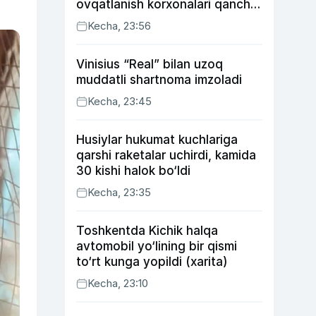
ovqatlanish korxonalari qancha
soliq toʻlagani ochiqlandi
Kecha, 23:56
Vinisius “Real” bilan uzoq
muddatli shartnoma imzoladi
Kecha, 23:45
Husiylar hukumat kuchlariga
qarshi raketalar uchirdi, kamida
30 kishi halok bo‘ldi
Kecha, 23:35
Toshkentda Kichik halqa
avtomobil yo‘lining bir qismi
to‘rt kunga yopildi (xarita)
Kecha, 23:10