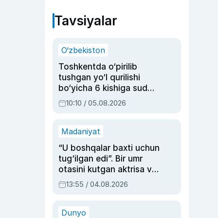
Tavsiyalar
O‘zbekiston
Toshkentda o‘pirilib
tushgan yo‘l qurilishi
bo‘yicha 6 kishiga sud
hukmi o‘qildi
10:10 / 05.08.2026
Madaniyat
“U boshqalar baxti uchun
tug‘ilgan edi”. Bir umr
otasini kutgan aktrisa va
dublyaj ustasi Rimma
13:55 / 04.08.2026
Ahmedovaning
sinovlarga to‘la hayoti
Dunyo