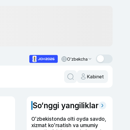
O‘zbekcha
Kabinet
So‘nggi yangiliklar
Oʻzbekistonda olti oyda savdo,
xizmat koʻrsatish va umumiy