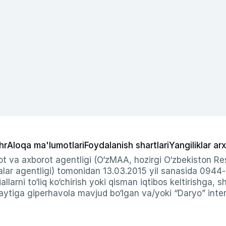
hr
Aloqa ma'lumotlari
Foydalanish shartlari
Yangiliklar arx
t va axborot agentligi (O‘zMAA, hozirgi O‘zbekiston Res
ar agentligi) tomonidan 13.03.2015 yil sanasida 0944
allarni to‘liq ko‘chirish yoki qisman iqtibos keltirishga, 
ytiga giperhavola mavjud bo‘lgan va/yoki “Daryo” intern