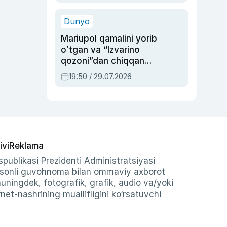
qolgan voqea
Dunyo
Mariupol qamalini yorib
oʻtgan va “Izvarino
qozoni”dan chiqqan
qahramon — Ukraina
19:50 / 29.07.2026
armiyasi bosh
qoʻmondoni Drapatiy
haqida
ivi
Reklama
publikasi Prezidenti Administratsiyasi
-sonli guvohnoma bilan ommaviy axborot
shuningdek, fotografik, grafik, audio va/yoki
et-nashrining muallifligini ko‘rsatuvchi