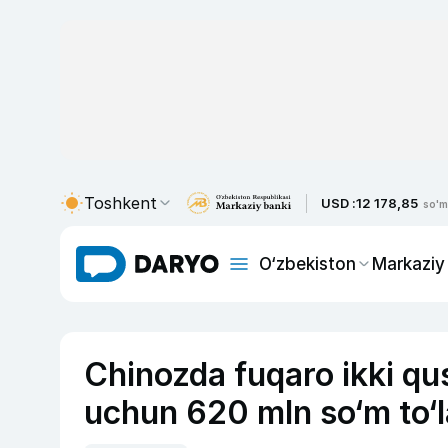
Toshkent
USD :
12 178,85
so'm
O‘zbekiston
Markaziy
Chinozda fuqaro ikki qu
uchun 620 mln so‘m to‘l