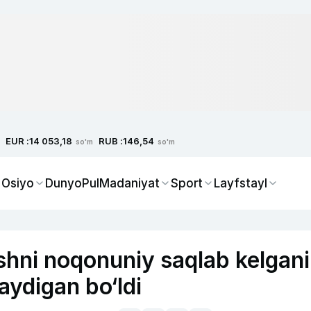
EUR :
RUB :
14 053,18
146,54
so'm
so'm
 Osiyo
Dunyo
Pul
Madaniyat
Sport
Layfstayl
shni noqonuniy saqlab kelgani
aydigan bo‘ldi