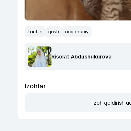
Lochin
qush
noqonuniy
Risolat Abdushukurova
Izohlar
Izoh qoldirish 