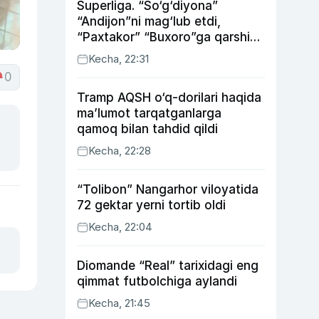
Superliga. “So‘g‘diyona”
“Andijon”ni mag‘lub etdi,
“Paxtakor” “Buxoro”ga qarshi
bahsda g‘alabani qo‘ldan
Kecha, 22:31
chiqardi
0
Tramp AQSH o‘q-dorilari haqida
ma’lumot tarqatganlarga
qamoq bilan tahdid qildi
Kecha, 22:28
“Tolibon” Nangarhor viloyatida
72 gektar yerni tortib oldi
Kecha, 22:04
Diomande “Real” tarixidagi eng
qimmat futbolchiga aylandi
Kecha, 21:45