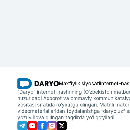
Maxfiylik siyosati
Internet-nas
“Daryo” internet-nashrining (O‘zbekiston matbuo
huzuridagi Axborot va ommaviy kommunikatsiyal
vositasi sifatida ro‘yxatga olingan. Matnli materi
videomateriallaridan foydalanishga “daryo.uz” sa
yozuv ilova qilingan taqdirda yo‘l qo‘yiladi.