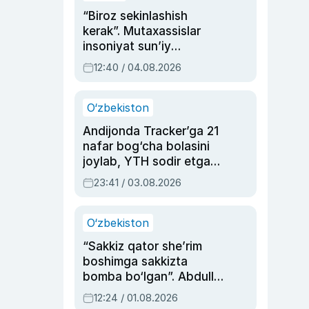
“Biroz sekinlashish
kerak”. Mutaxassislar
insoniyat sun’iy
intellektni boshqara
12:40 / 04.08.2026
olmay qolishidan xavotir
bildirdi
O‘zbekiston
Andijonda Tracker’ga 21
nafar bog‘cha bolasini
joylab, YTH sodir etgan
ayolga sud hukmi o‘qildi
23:41 / 03.08.2026
O‘zbekiston
“Sakkiz qator she’rim
boshimga sakkizta
bomba bo‘lgan”. Abdulla
Oripovni siyosiy
12:24 / 01.08.2026
ayblovlardan asrab