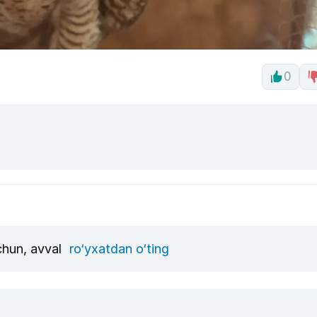
0
uchun, avval
ro‘yxatdan o‘ting