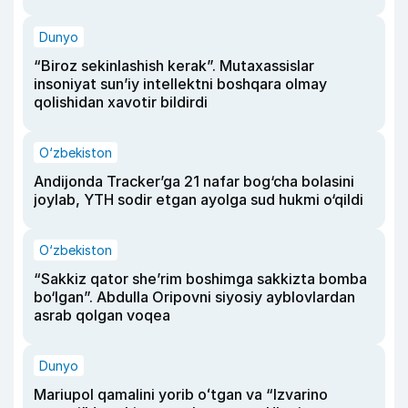
Dunyo
“Biroz sekinlashish kerak”. Mutaxassislar
insoniyat sun’iy intellektni boshqara olmay
qolishidan xavotir bildirdi
O‘zbekiston
Andijonda Tracker’ga 21 nafar bog‘cha bolasini
joylab, YTH sodir etgan ayolga sud hukmi o‘qildi
O‘zbekiston
“Sakkiz qator she’rim boshimga sakkizta bomba
bo‘lgan”. Abdulla Oripovni siyosiy ayblovlardan
asrab qolgan voqea
Dunyo
Mariupol qamalini yorib oʻtgan va “Izvarino