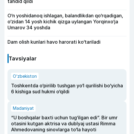
tahdid qildi
O‘n yoshidanoq ishlagan, balandlikdan qo‘rqadigan,
o‘zidan 14 yosh kichik qizga uylangan Yorqinxo‘ja
Umarov 34 yoshda
Dam olish kunlari havo harorati ko‘tariladi
Tavsiyalar
O‘zbekiston
Toshkentda o‘pirilib tushgan yo‘l qurilishi bo‘yicha
6 kishiga sud hukmi o‘qildi
Madaniyat
“U boshqalar baxti uchun tug‘ilgan edi”. Bir umr
otasini kutgan aktrisa va dublyaj ustasi Rimma
Ahmedovaning sinovlarga to‘la hayoti