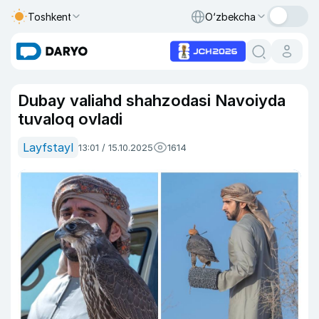
Toshkent
O‘zbekcha
Dubay valiahd shahzodasi Navoiyda
tuvaloq ovladi
Layfstayl
13:01 / 15.10.2025
1614