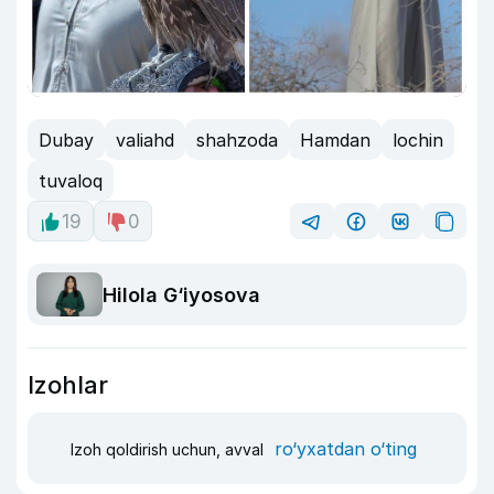
Dubay
valiahd
shahzoda
Hamdan
lochin
tuvaloq
19
0
Hilola G‘iyosova
Izohlar
ro‘yxatdan o‘ting
Izoh qoldirish uchun, avval