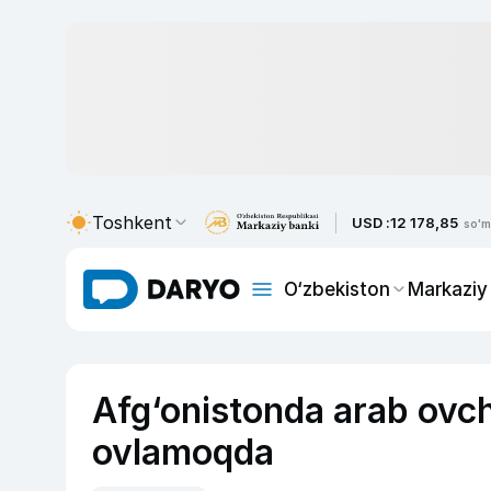
Toshkent
USD :
12 178,85
so'm
O‘zbekiston
Markaziy
Afg‘onistonda arab ovch
ovlamoqda