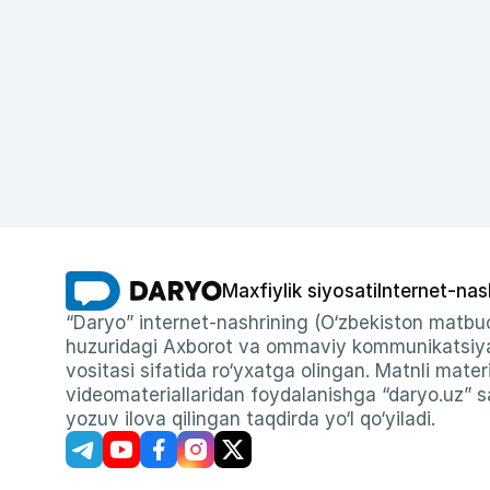
Maxfiylik siyosati
Internet-nas
“Daryo” internet-nashrining (O‘zbekiston matbuo
huzuridagi Axborot va ommaviy kommunikatsiyal
vositasi sifatida ro‘yxatga olingan. Matnli materi
videomateriallaridan foydalanishga “daryo.uz” sa
yozuv ilova qilingan taqdirda yo‘l qo‘yiladi.