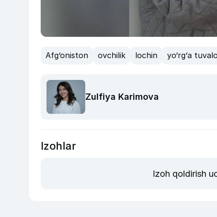
Afg‘oniston
ovchilik
lochin
yo‘rg‘a tuval
Zulfiya Karimova
Izohlar
Izoh qoldirish 