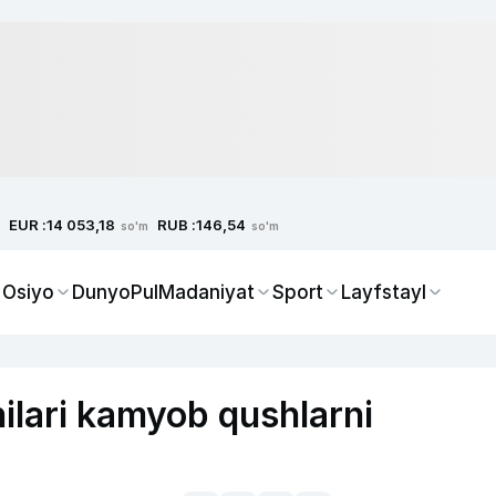
EUR :
RUB :
14 053,18
146,54
so'm
so'm
 Osiyo
Dunyo
Pul
Madaniyat
Sport
Layfstayl
ilari kamyob qushlarni