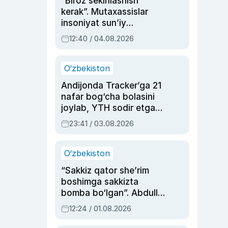
“Biroz sekinlashish
kerak”. Mutaxassislar
insoniyat sun’iy
intellektni boshqara
12:40 / 04.08.2026
olmay qolishidan xavotir
bildirdi
O‘zbekiston
Andijonda Tracker’ga 21
nafar bog‘cha bolasini
joylab, YTH sodir etgan
ayolga sud hukmi o‘qildi
23:41 / 03.08.2026
O‘zbekiston
“Sakkiz qator she’rim
boshimga sakkizta
bomba bo‘lgan”. Abdulla
Oripovni siyosiy
12:24 / 01.08.2026
ayblovlardan asrab
qolgan voqea