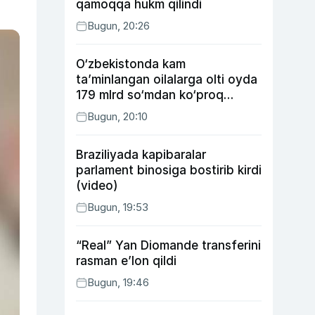
qamoqqa hukm qilindi
Bugun, 20:26
O‘zbekistonda kam
ta’minlangan oilalarga olti oyda
179 mlrd so‘mdan ko‘proq
ijtimoiy keshbek to‘lab berildi
Bugun, 20:10
Braziliyada kapibaralar
parlament binosiga bostirib kirdi
(video)
Bugun, 19:53
“Real” Yan Diomande transferini
rasman e’lon qildi
Bugun, 19:46