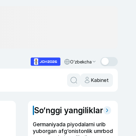
O‘zbekcha
Kabinet
So‘nggi yangiliklar
Germaniyada piyodalarni urib
yuborgan afg‘onistonlik umrbod