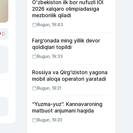
O'zbekiston ilk bor nufuzli IOI
2026 xalqaro olimpiadasiga
mezbonlik qiladi
Bugun, 19:43
0
Farg‘onada ming yillik devor
qoldiqlari topildi
Bugun, 19:33
Rossiya va Qirg‘iziston yagona
mobil aloqa operatori yaratadi
Bugun, 19:21
“Yuzma-yuz”. Kannavaroning
matbuot anjumani haqida
Bugun, 19:20