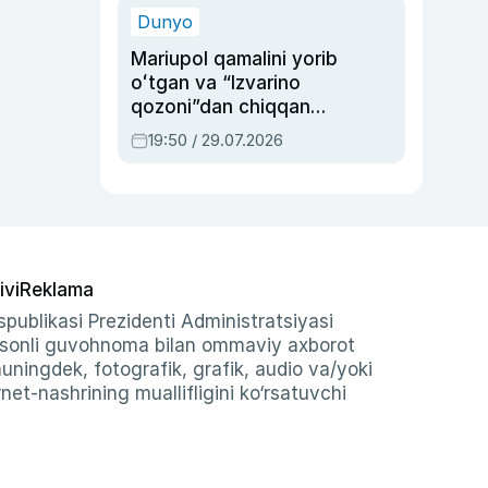
Dunyo
Mariupol qamalini yorib
oʻtgan va “Izvarino
qozoni”dan chiqqan
qahramon — Ukraina
19:50 / 29.07.2026
armiyasi bosh
qoʻmondoni Drapatiy
haqida
ivi
Reklama
publikasi Prezidenti Administratsiyasi
-sonli guvohnoma bilan ommaviy axborot
shuningdek, fotografik, grafik, audio va/yoki
et-nashrining muallifligini ko‘rsatuvchi