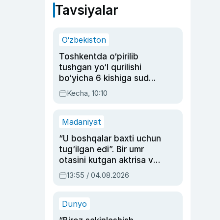
Tavsiyalar
O‘zbekiston
Toshkentda o‘pirilib
tushgan yo‘l qurilishi
bo‘yicha 6 kishiga sud
hukmi o‘qildi
Kecha, 10:10
Madaniyat
“U boshqalar baxti uchun
tug‘ilgan edi”. Bir umr
otasini kutgan aktrisa va
dublyaj ustasi Rimma
13:55 / 04.08.2026
Ahmedovaning
sinovlarga to‘la hayoti
Dunyo