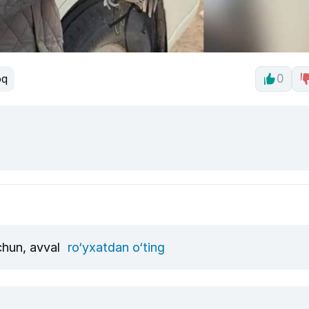
oq
0
uchun, avval
ro‘yxatdan o‘ting