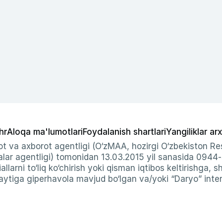
hr
Aloqa ma'lumotlari
Foydalanish shartlari
Yangiliklar arx
t va axborot agentligi (O‘zMAA, hozirgi O‘zbekiston Res
ar agentligi) tomonidan 13.03.2015 yil sanasida 0944
allarni to‘liq ko‘chirish yoki qisman iqtibos keltirishga, 
ytiga giperhavola mavjud bo‘lgan va/yoki “Daryo” intern