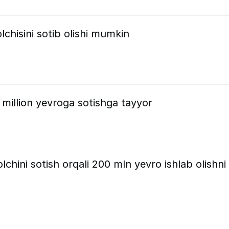
olchisini sotib olishi mumkin
million yevroga sotishga tayyor
chini sotish orqali 200 mln yevro ishlab olishni