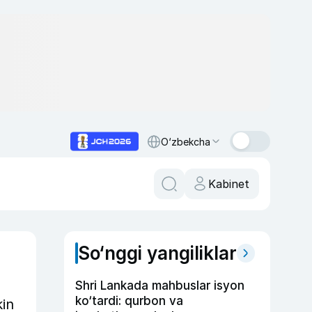
O‘zbekcha
Kabinet
So‘nggi yangiliklar
Shri Lankada mahbuslar isyon
ko‘tardi: qurbon va
kin