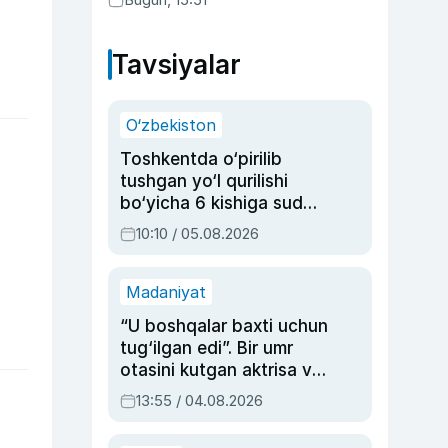
Tavsiyalar
O‘zbekiston
Toshkentda o‘pirilib
tushgan yo‘l qurilishi
bo‘yicha 6 kishiga sud
hukmi o‘qildi
10:10 / 05.08.2026
Madaniyat
“U boshqalar baxti uchun
tug‘ilgan edi”. Bir umr
otasini kutgan aktrisa va
dublyaj ustasi Rimma
13:55 / 04.08.2026
Ahmedovaning
sinovlarga to‘la hayoti