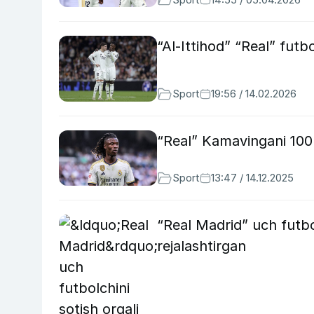
“Al-Ittihod” “Real” futb
Sport
19:56 / 14.02.2026
“Real” Kamavingani 100 
Sport
13:47 / 14.12.2025
“Real Madrid” uch futbol
rejalashtirgan