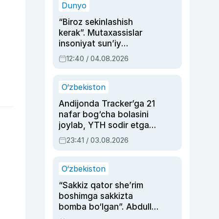
Dunyo
“Biroz sekinlashish
kerak”. Mutaxassislar
insoniyat sun’iy
intellektni boshqara
12:40 / 04.08.2026
olmay qolishidan xavotir
bildirdi
O‘zbekiston
Andijonda Tracker’ga 21
nafar bog‘cha bolasini
joylab, YTH sodir etgan
ayolga sud hukmi o‘qildi
23:41 / 03.08.2026
O‘zbekiston
“Sakkiz qator she’rim
boshimga sakkizta
bomba bo‘lgan”. Abdulla
Oripovni siyosiy