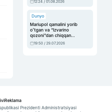
12:24 / 01.08.2026
ayblovlardan asrab
qolgan voqea
Dunyo
Mariupol qamalini yorib
oʻtgan va “Izvarino
qozoni”dan chiqqan
qahramon — Ukraina
19:50 / 29.07.2026
armiyasi bosh
qoʻmondoni Drapatiy
haqida
ivi
Reklama
publikasi Prezidenti Administratsiyasi