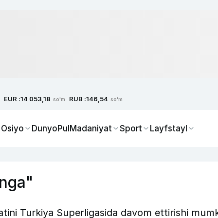
EUR :
RUB :
14 053,18
146,54
so'm
so'm
 Osiyo
Dunyo
Pul
Madaniyat
Sport
Layfstayl
inga"
yatini Turkiya Superligasida davom ettirishi mum