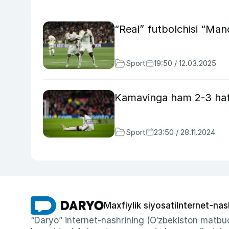
“Real” futbolchisi “Manc
Sport
19:50 / 12.03.2025
Kamavinga ham 2-3 haf
Sport
23:50 / 28.11.2024
Maxfiylik siyosati
Internet-nas
“Daryo” internet-nashrining (O‘zbekiston matbuo