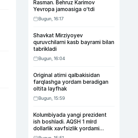
Rasman. Behruz Karimov
Yevropa jamoasiga o‘tdi
Bugun, 16:17
Shavkat Mirziyoyev
quruvchilarni kasb bayrami bilan
tabrikladi
Bugun, 16:04
Original atirni qalbakisidan
farqlashga yordam beradigan
oltita layfhak
Bugun, 15:59
Kolumbiyada yangi prezident
ish boshladi. AQSH 1 mlrd
dollarlik xavfsizlik yordami
bermoqchi
Bugun, 15:51