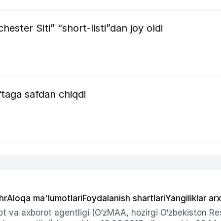
hester Siti” “short-listi”dan joy oldi
taga safdan chiqdi
hr
Aloqa ma'lumotlari
Foydalanish shartlari
Yangiliklar arx
t va axborot agentligi (O‘zMAA, hozirgi O‘zbekiston Res