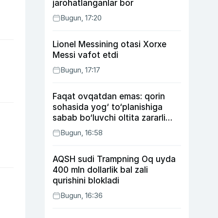
jarohatlanganlar bor
Bugun, 17:20
Lionel Messining otasi Xorxe
Messi vafot etdi
Bugun, 17:17
Faqat ovqatdan emas: qorin
sohasida yog‘ to‘planishiga
sabab bo‘luvchi oltita zararli
odat
Bugun, 16:58
AQSH sudi Trampning Oq uyda
400 mln dollarlik bal zali
qurishini blokladi
Bugun, 16:36