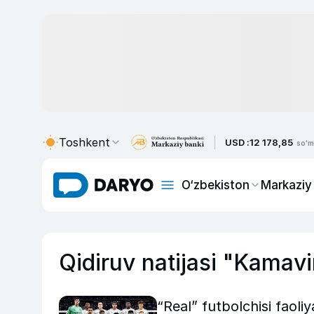
Toshkent
USD :
12 178,85
so'm
O‘zbekiston
Markaziy
Qidiruv natijasi "Kamav
“Real” futbolchisi faoli