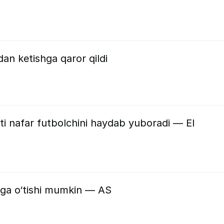
dan ketishga qaror qildi
i nafar futbolchini haydab yuboradi — El
”ga o‘tishi mumkin — AS