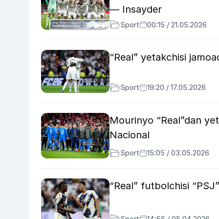
— Insayder
Sport
00:15 / 21.05.2026
“Real” yetakchisi jamoa
Sport
19:20 / 17.05.2026
Mourinyo “Real”dan yett
Nacional
Sport
15:05 / 03.05.2026
“Real” futbolchisi “PSJ
Sport
14:55 / 05.04.2026