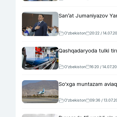
San’at Jumaniyazov Yang
O‘zbekiston
20:22 / 14.07.2
Qashqadaryoda tulki tir
O‘zbekiston
16:20 / 14.07.2
So‘xga muntazam aviaqat
O‘zbekiston
09:36 / 13.07.