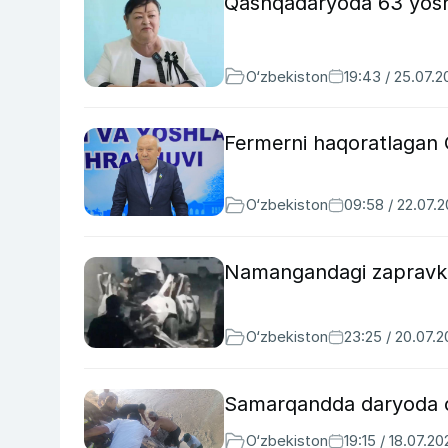
Qashqadaryoda 63 yoshl
O‘zbekiston
19:43 / 25.07.
Fermerni haqoratlagan 
O‘zbekiston
09:58 / 22.07.
Namangandagi zapravkad
O‘zbekiston
23:25 / 20.07.
Samarqandda daryoda ch
O‘zbekiston
19:15 / 18.07.20