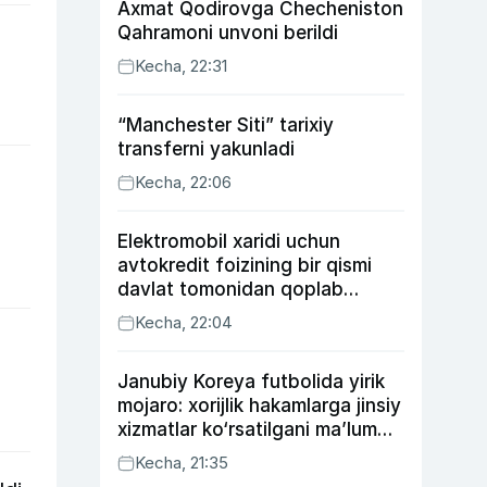
Axmat Qodirovga Checheniston
Qahramoni unvoni berildi
Kecha, 22:31
“Manchester Siti” tarixiy
transferni yakunladi
Kecha, 22:06
Elektromobil xaridi uchun
avtokredit foizining bir qismi
davlat tomonidan qoplab
berilishi mumkin
Kecha, 22:04
Janubiy Koreya futbolida yirik
mojaro: xorijlik hakamlarga jinsiy
xizmatlar ko‘rsatilgani ma’lum
qilindi
Kecha, 21:35