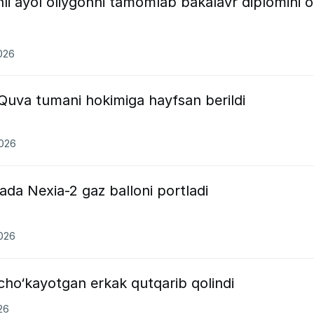
i ayol oliygohni tamomlab bakalavr diplomini o
2026
Quva tumani hokimiga hayfsan berildi
2026
a Nexia-2 gaz balloni portladi
2026
o‘kayotgan erkak qutqarib qolindi
26