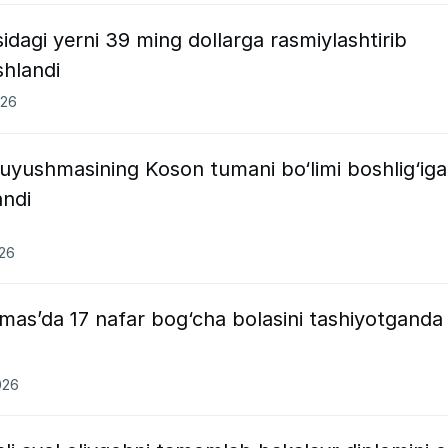
idagi yerni 39 ming dollarga rasmiylashtirib
shlandi
026
 uyushmasining Koson tumani bo‘limi boshlig‘iga
andi
026
as’da 17 nafar bog‘cha bolasini tashiyotganda
026