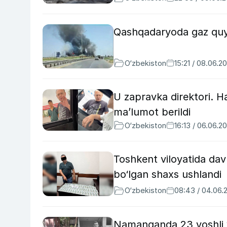
Qashqadaryoda gaz quyi
O‘zbekiston
15:21 / 08.06.2
U zapravka direktori. H
ma’lumot berildi
O‘zbekiston
16:13 / 06.06.2
Toshkent viloyatida dav
bo‘lgan shaxs ushlandi
O‘zbekiston
08:43 / 04.06.
Namanganda 23 yoshli y