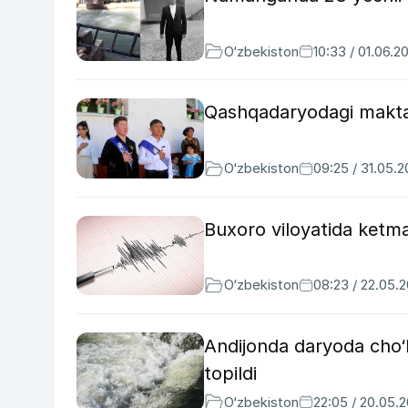
O‘zbekiston
10:33 / 01.06.2
Qashqadaryodagi maktab
O‘zbekiston
09:25 / 31.05.
Buxoro viloyatida ketma-
O‘zbekiston
08:23 / 22.05.
Andijonda daryoda cho‘k
topildi
O‘zbekiston
22:05 / 20.05.