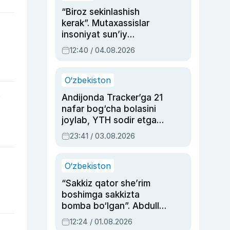
“Biroz sekinlashish
kerak”. Mutaxassislar
insoniyat sun’iy
intellektni boshqara
12:40 / 04.08.2026
olmay qolishidan xavotir
bildirdi
O‘zbekiston
Andijonda Tracker’ga 21
i
nafar bog‘cha bolasini
joylab, YTH sodir etgan
ayolga sud hukmi o‘qildi
23:41 / 03.08.2026
O‘zbekiston
“Sakkiz qator she’rim
boshimga sakkizta
bomba bo‘lgan”. Abdulla
Oripovni siyosiy
12:24 / 01.08.2026
ayblovlardan asrab