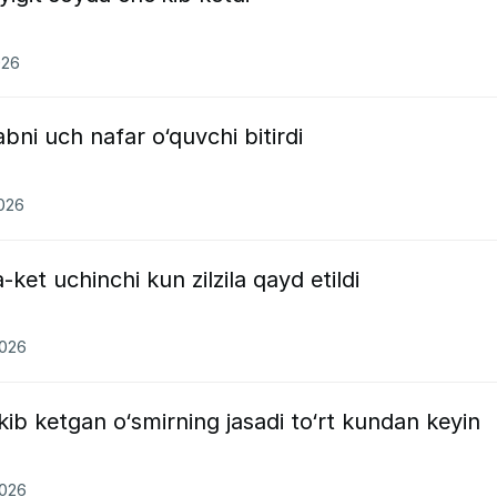
026
ni uch nafar o‘quvchi bitirdi
2026
ket uchinchi kun zilzila qayd etildi
2026
ib ketgan o‘smirning jasadi to‘rt kundan keyin
2026