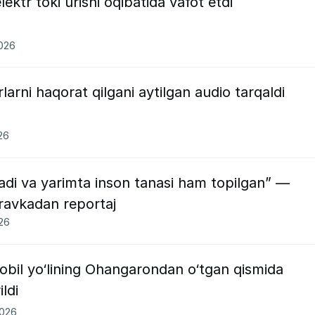
ektr toki urishi oqibatida vafot etdi
2026
arni haqorat qilgani aytilgan audio tarqaldi
26
sadi va yarimta inson tanasi ham topilgan” —
ravkadan reportaj
026
il yo‘lining Ohangarondan o‘tgan qismida
ldi
2026