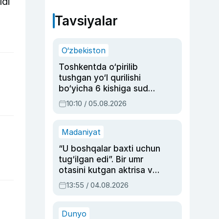
ldi
Tavsiyalar
O‘zbekiston
Toshkentda o‘pirilib
tushgan yo‘l qurilishi
bo‘yicha 6 kishiga sud
hukmi o‘qildi
10:10 / 05.08.2026
Madaniyat
“U boshqalar baxti uchun
tug‘ilgan edi”. Bir umr
otasini kutgan aktrisa va
dublyaj ustasi Rimma
13:55 / 04.08.2026
Ahmedovaning
sinovlarga to‘la hayoti
Dunyo