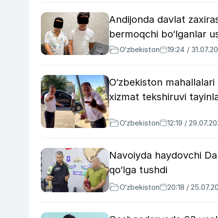
Andijonda davlat zaxiras
bermoqchi bo‘lganlar u
O‘zbekiston
19:24 / 31.07.2
O‘zbekiston mahallalari
xizmat tekshiruvi tayinl
O‘zbekiston
12:19 / 29.07.2
Navoiyda haydovchi Dam
qo‘lga tushdi
O‘zbekiston
20:18 / 25.07.2