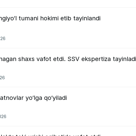
iyo‘l tumani hokimi etib tayinlandi
026
nagan shaxs vafot etdi. SSV ekspertiza tayinlad
026
novlar yo‘lga qo‘yiladi
2026