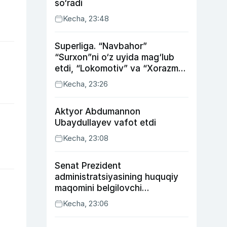
so‘radi
Kecha, 23:48
Superliga. “Navbahor”
“Surxon”ni o‘z uyida mag‘lub
etdi, “Lokomotiv” va “Xorazm”
uyda g‘alaba qozondi
Kecha, 23:26
Aktyor Abdu­mannon
Ubaydullayev vafot etdi
Kecha, 23:08
Senat Prezident
administratsiyasining huquqiy
maqomini belgilovchi
konstitutsiyaviy qonunni
Kecha, 23:06
ma’qulladi