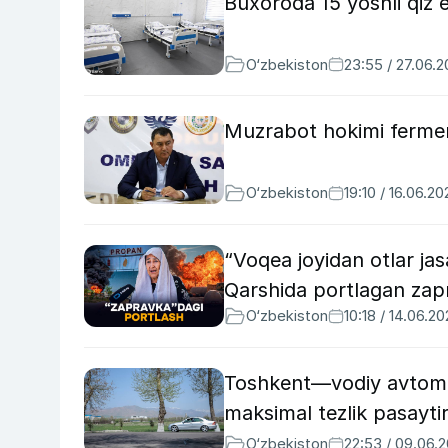
Buxoroda 15 yoshli qiz el
O‘zbekiston
23:55 / 27.06.
Muzrabot hokimi fermerl
O‘zbekiston
19:10 / 16.06.20
“Voqea joyidan otlar ja
Qarshida portlagan zap
O‘zbekiston
10:18 / 14.06.2
Toshkent—vodiy avtomob
maksimal tezlik pasaytiri
O‘zbekiston
22:53 / 09.06.