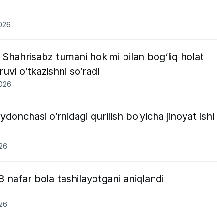
2026
i Shahrisabz tumani hokimi bilan bog‘liq holat
uvi o‘tkazishni so‘radi
2026
onchasi o‘rnidagi qurilish bo‘yicha jinoyat ishi
026
nafar bola tashilayotgani aniqlandi
026