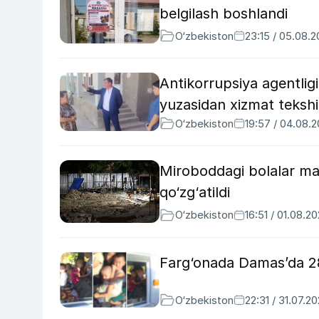
belgilash boshlandi
O‘zbekiston
23:15 / 05.08.
Antikorrupsiya agentlig
yuzasidan xizmat tekshir
O‘zbekiston
19:57 / 04.08.
Miroboddagi bolalar mayd
qo‘zg‘atildi
O‘zbekiston
16:51 / 01.08.2
Farg‘onada Damas’da 28 
O‘zbekiston
22:31 / 31.07.2