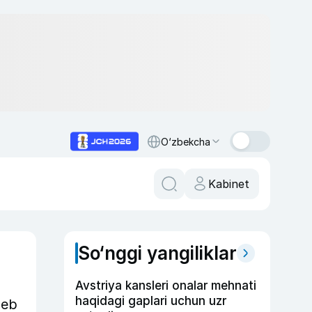
O‘zbekcha
Kabinet
So‘nggi yangiliklar
Avstriya kansleri onalar mehnati
haqidagi gaplari uchun uzr
deb