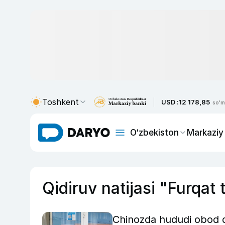
Toshkent
USD :
12 178,85
so'm
O‘zbekiston
Markaziy
Qidiruv natijasi "Furqat
Chinozda hududi obod q