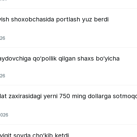
sh shoxobchasida portlash yuz berdi
026
aydovchiga qo‘pollik qilgan shaxs bo‘yicha
026
lat zaxirasidagi yerni 750 ming dollarga sotmoq
2026
igit soyda cho‘kib ketdi