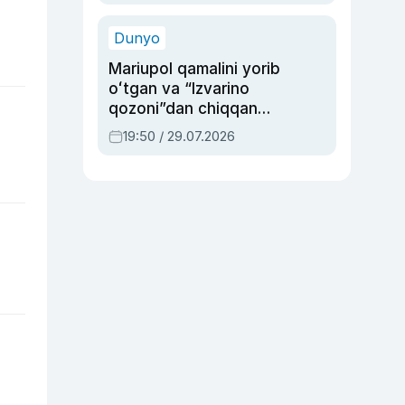
qolgan voqea
Dunyo
Mariupol qamalini yorib
oʻtgan va “Izvarino
qozoni”dan chiqqan
qahramon — Ukraina
19:50 / 29.07.2026
armiyasi bosh
qoʻmondoni Drapatiy
haqida