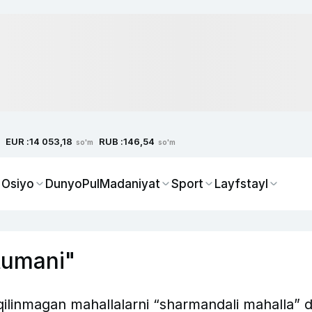
EUR :
RUB :
14 053,18
146,54
so'm
so'm
 Osiyo
Dunyo
Pul
Madaniyat
Sport
Layfstayl
 tumani"
ilinmagan mahallalarni “sharmandali mahalla” 