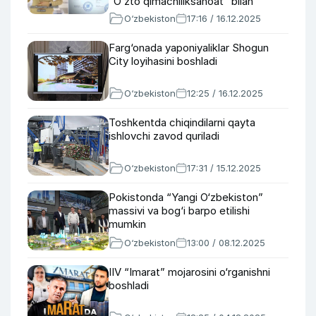
“Oʻztoʻqimachiliksanoat” bilan
bo‘lgan mojaroni ochiq aytdi
O‘zbekiston
17:16 / 16.12.2025
Farg‘onada yaponiyaliklar Shogun
City loyihasini boshladi
O‘zbekiston
12:25 / 16.12.2025
Toshkentda chiqindilarni qayta
ishlovchi zavod quriladi
O‘zbekiston
17:31 / 15.12.2025
Pokistonda “Yangi O‘zbekiston”
massivi va bog‘i barpo etilishi
mumkin
O‘zbekiston
13:00 / 08.12.2025
IIV “Imarat” mojarosini o‘rganishni
boshladi