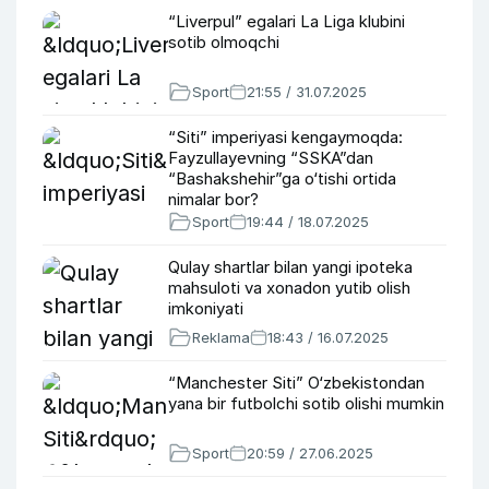
“Liverpul” egalari La Liga klubini
sotib olmoqchi
Sport
21:55 / 31.07.2025
“Siti” imperiyasi kengaymoqda:
Fayzullayevning “SSKA”dan
“Bashakshehir”ga o‘tishi ortida
nimalar bor?
Sport
19:44 / 18.07.2025
Qulay shartlar bilan yangi ipoteka
mahsuloti va xonadon yutib olish
imkoniyati
Reklama
18:43 / 16.07.2025
“Manchester Siti” O‘zbekistondan
yana bir futbolchi sotib olishi mumkin
Sport
20:59 / 27.06.2025