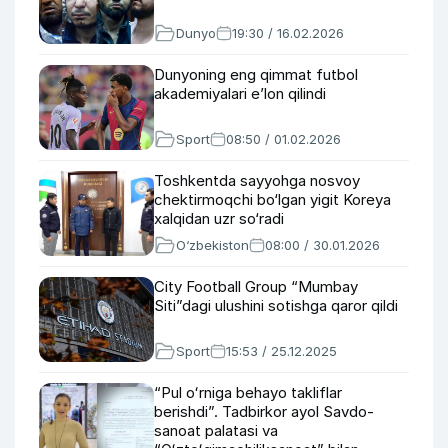
Dunyo
19:30 / 16.02.2026
Dunyoning eng qimmat futbol
akademiyalari e’lon qilindi
Sport
08:50 / 01.02.2026
Toshkentda sayyohga nosvoy
chektirmoqchi bo‘lgan yigit Koreya
xalqidan uzr so‘radi
O‘zbekiston
08:00 / 30.01.2026
City Football Group “Mumbay
Siti”dagi ulushini sotishga qaror qildi
Sport
15:53 / 25.12.2025
“Pul oʻrniga behayo takliflar
berishdi”. Tadbirkor ayol Savdo-
sanoat palatasi va