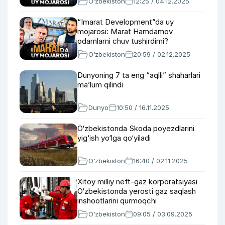
O‘zbekiston
12:25 / 04.12.2025
“Imarat Development”da uy
mojarosi: Marat Hamdamov
odamlarni chuv tushirdimi?
O‘zbekiston
20:59 / 02.12.2025
Dunyoning 7 ta eng “aqlli” shaharlari
ma’lum qilindi
Dunyo
10:50 / 16.11.2025
O‘zbekistonda Skoda poyezdlarini
yig‘ish yo‘lga qo‘yiladi
O‘zbekiston
16:40 / 02.11.2025
Xitoy milliy neft-gaz korporatsiyasi
O‘zbekistonda yerosti gaz saqlash
inshootlarini qurmoqchi
O‘zbekiston
09:05 / 03.09.2025