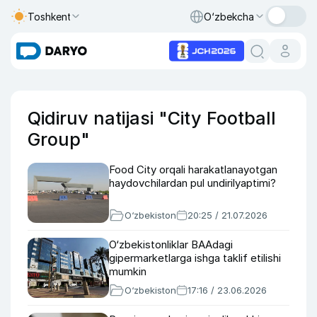
Toshkent
O‘zbekcha
Qidiruv natijasi "City Football
Group"
Food City orqali harakatlanayotgan
haydovchilardan pul undirilyaptimi?
O‘zbekiston
20:25 / 21.07.2026
O‘zbekistonliklar BAAdagi
gipermarketlarga ishga taklif etilishi
mumkin
O‘zbekiston
17:16 / 23.06.2026