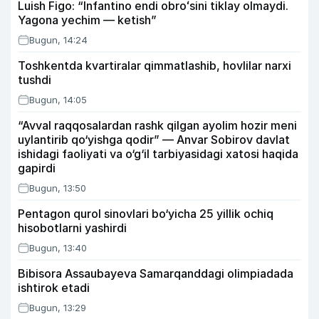
Luish Figo: “Infantino endi obroʻsini tiklay olmaydi.
Yagona yechim — ketish”
Bugun, 14:24
Toshkentda kvartiralar qimmatlashib, hovlilar narxi
tushdi
Bugun, 14:05
“Avval raqqosalardan rashk qilgan ayolim hozir meni
uylantirib qo‘yishga qodir” — Anvar Sobirov davlat
ishidagi faoliyati va o‘g‘il tarbiyasidagi xatosi haqida
gapirdi
Bugun, 13:50
Pentagon qurol sinovlari bo‘yicha 25 yillik ochiq
hisobotlarni yashirdi
Bugun, 13:40
Bibisora Assaubayeva Samarqanddagi olimpiadada
ishtirok etadi
Bugun, 13:29