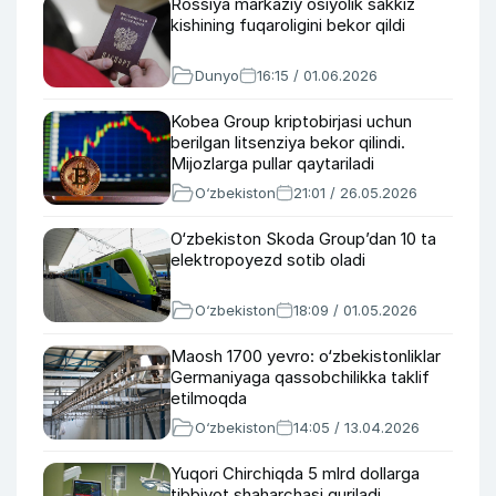
Rossiya markaziy osiyolik sakkiz
kishining fuqaroligini bekor qildi
Dunyo
16:15 / 01.06.2026
Kobea Group kriptobirjasi uchun
berilgan litsenziya bekor qilindi.
Mijozlarga pullar qaytariladi
O‘zbekiston
21:01 / 26.05.2026
O‘zbekiston Skoda Group’dan 10 ta
elektropoyezd sotib oladi
O‘zbekiston
18:09 / 01.05.2026
Maosh 1700 yevro: o‘zbekistonliklar
Germaniyaga qassobchilikka taklif
etilmoqda
O‘zbekiston
14:05 / 13.04.2026
Yuqori Chirchiqda 5 mlrd dollarga
tibbiyot shaharchasi quriladi