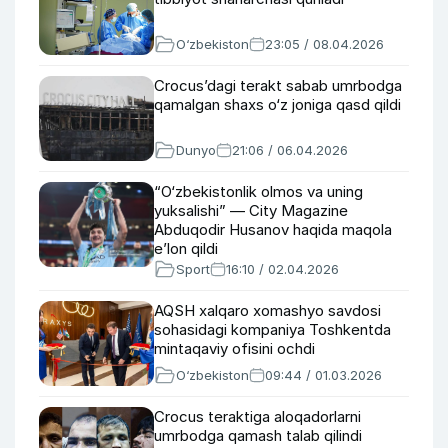
O‘zbekiston
23:05 / 08.04.2026
Crocus’dagi terakt sabab umrbodga
qamalgan shaxs o‘z joniga qasd qildi
Dunyo
21:06 / 06.04.2026
“O‘zbekistonlik olmos va uning
yuksalishi” — City Magazine
Abduqodir Husanov haqida maqola
e’lon qildi
Sport
16:10 / 02.04.2026
AQSH xalqaro xomashyo savdosi
sohasidagi kompaniya Toshkentda
mintaqaviy ofisini ochdi
O‘zbekiston
09:44 / 01.03.2026
Crocus teraktiga aloqadorlarni
umrbodga qamash talab qilindi