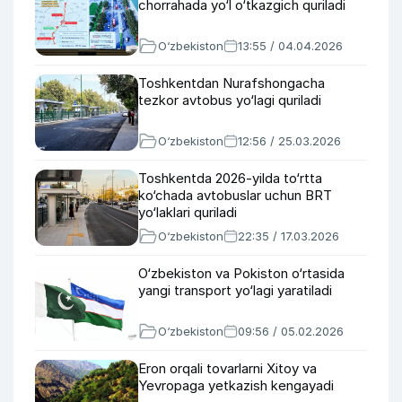
chorrahada yo‘l o‘tkazgich quriladi
O‘zbekiston
13:55 / 04.04.2026
Toshkentdan Nurafshongacha
tezkor avtobus yo‘lagi quriladi
O‘zbekiston
12:56 / 25.03.2026
Toshkentda 2026-yilda to‘rtta
ko‘chada avtobuslar uchun BRT
yo‘laklari quriladi
O‘zbekiston
22:35 / 17.03.2026
O‘zbekiston va Pokiston o‘rtasida
yangi transport yo‘lagi yaratiladi
O‘zbekiston
09:56 / 05.02.2026
Eron orqali tovarlarni Xitoy va
Yevropaga yetkazish kengayadi