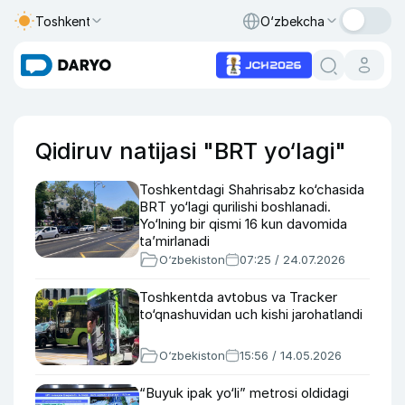
Toshkent
O‘zbekcha
Qidiruv natijasi "BRT yo‘lagi"
Toshkentdagi Shahrisabz ko‘chasida
BRT yo‘lagi qurilishi boshlanadi.
Yo‘lning bir qismi 16 kun davomida
ta’mirlanadi
O‘zbekiston
07:25 / 24.07.2026
Toshkentda avtobus va Tracker
to‘qnashuvidan uch kishi jarohatlandi
O‘zbekiston
15:56 / 14.05.2026
“Buyuk ipak yo‘li” metrosi oldidagi