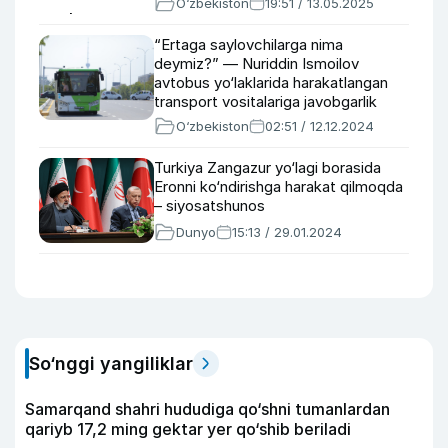
O‘zbekiston
19:51 / 13.05.2025
“Ertaga saylovchilarga nima
deymiz?” — Nuriddin Ismoilov
avtobus yo‘laklarida harakatlangan
transport vositalariga javobgarlik
belgilanishiga e’tiroz bildirdi
O‘zbekiston
02:51 / 12.12.2024
Turkiya Zangazur yo‘lagi borasida
Eronni ko‘ndirishga harakat qilmoqda
– siyosatshunos
Dunyo
15:13 / 29.01.2024
So‘nggi yangiliklar
Samarqand shahri hududiga qo‘shni tumanlardan
qariyb 17,2 ming gektar yer qo‘shib beriladi