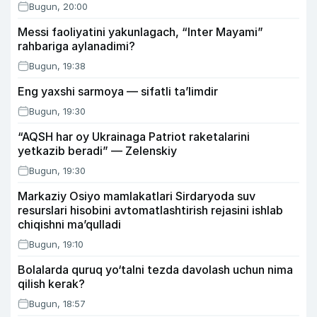
Bugun, 20:00
Messi faoliyatini yakunlagach, “Inter Mayami”
rahbariga aylanadimi?
Bugun, 19:38
Eng yaxshi sarmoya — sifatli ta’limdir
Bugun, 19:30
“AQSH har oy Ukrainaga Patriot raketalarini
yetkazib beradi” — Zelenskiy
Bugun, 19:30
Markaziy Osiyo mamlakatlari Sirdaryoda suv
resurslari hisobini avtomatlashtirish rejasini ishlab
chiqishni ma’qulladi
Bugun, 19:10
Bolalarda quruq yo‘talni tezda davolash uchun nima
qilish kerak?
Bugun, 18:57