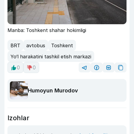
Manba: Toshkent shahar hokimligi
BRT
avtobus
Toshkent
Yo‘l harakatini tashkil etish markazi
0
0
Humoyun Murodov
Izohlar