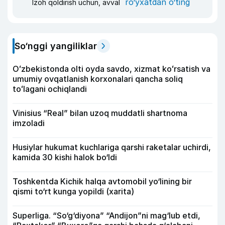
ro‘yxatdan o‘ting
Izoh qoldirish uchun, avval
So‘nggi yangiliklar
Oʻzbekistonda olti oyda savdo, xizmat koʻrsatish va
umumiy ovqatlanish korxonalari qancha soliq
toʻlagani ochiqlandi
Vinisius “Real” bilan uzoq muddatli shartnoma
imzoladi
Husiylar hukumat kuchlariga qarshi raketalar uchirdi,
kamida 30 kishi halok bo‘ldi
Toshkentda Kichik halqa avtomobil yo‘lining bir
qismi to‘rt kunga yopildi (xarita)
Superliga. “So‘g‘diyona” “Andijon”ni mag‘lub etdi,