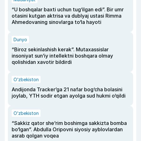
“U boshqalar baxti uchun tug‘ilgan edi”. Bir umr
otasini kutgan aktrisa va dublyaj ustasi Rimma
Ahmedovaning sinovlarga to‘la hayoti
Dunyo
“Biroz sekinlashish kerak”. Mutaxassislar
insoniyat sun’iy intellektni boshqara olmay
qolishidan xavotir bildirdi
O‘zbekiston
Andijonda Tracker’ga 21 nafar bog‘cha bolasini
joylab, YTH sodir etgan ayolga sud hukmi o‘qildi
O‘zbekiston
“Sakkiz qator she’rim boshimga sakkizta bomba
bo‘lgan”. Abdulla Oripovni siyosiy ayblovlardan
asrab qolgan voqea