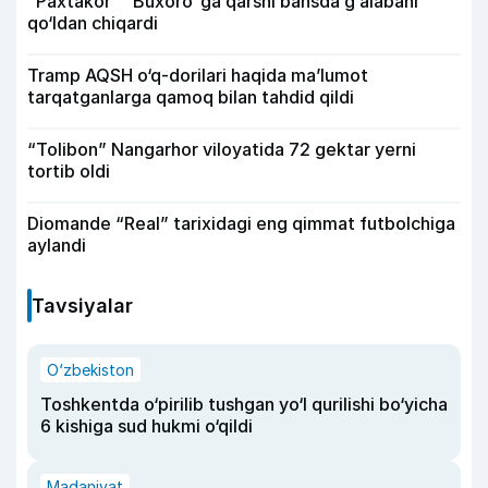
“Paxtakor” “Buxoro”ga qarshi bahsda g‘alabani
qo‘ldan chiqardi
Tramp AQSH o‘q-dorilari haqida ma’lumot
tarqatganlarga qamoq bilan tahdid qildi
“Tolibon” Nangarhor viloyatida 72 gektar yerni
tortib oldi
Diomande “Real” tarixidagi eng qimmat futbolchiga
aylandi
Tavsiyalar
O‘zbekiston
Toshkentda o‘pirilib tushgan yo‘l qurilishi bo‘yicha
6 kishiga sud hukmi o‘qildi
Madaniyat