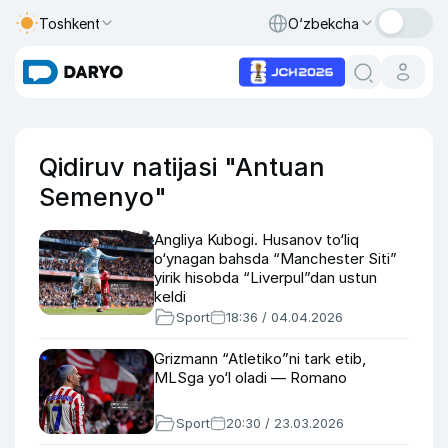
Toshkent
O‘zbekcha
Qidiruv natijasi "Antuan
Semenyo"
Angliya Kubogi. Husanov to‘liq
o‘ynagan bahsda “Manchester Siti”
yirik hisobda “Liverpul”dan ustun
keldi
Sport
18:36 / 04.04.2026
Grizmann “Atletiko”ni tark etib,
MLSga yo‘l oladi — Romano
Sport
20:30 / 23.03.2026