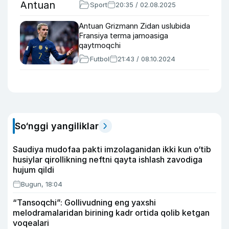
Sport
20:35 / 02.08.2025
Antuan Grizmann Zidan uslubida
Fransiya terma jamoasiga
qaytmoqchi
Futbol
21:43 / 08.10.2024
So‘nggi yangiliklar
Saudiya mudofaa pakti imzolaganidan ikki kun o‘tib
husiylar qirollikning neftni qayta ishlash zavodiga
hujum qildi
Bugun, 18:04
“Tansoqchi”: Gollivudning eng yaxshi
melodramalaridan birining kadr ortida qolib ketgan
voqealari