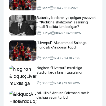
Sport
16:04 / 21.11.2025
Butunlay bedarak yo‘qolgan yozuvchi
– “Kichkina shahzoda” asarining
muallifi aslida kim bo‘lgan?
Dunyo
18:46 / 04.11.2025
“Liverpul” Muhammad Salohga
munosib o‘rinbosar topdi
Sport
12:47 / 24.10.2025
Nogiron “Liverpul” muxlisiga
stadionlarga kirish taqiqlandi
Sport
17:50 / 19.08.2025
“Al-Hilol” Antuan Grizmanni sotib
olishga yaqin turibdi