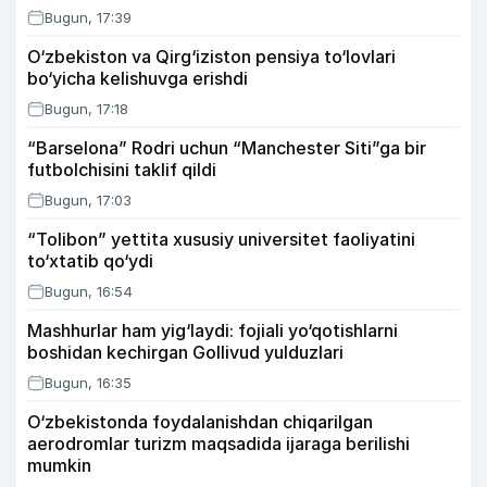
Bugun, 17:39
O‘zbekiston va Qirg‘iziston pensiya to‘lovlari
bo‘yicha kelishuvga erishdi
Bugun, 17:18
“Barselona” Rodri uchun “Manchester Siti”ga bir
futbolchisini taklif qildi
Bugun, 17:03
“Tolibon” yettita xususiy universitet faoliyatini
to‘xtatib qo‘ydi
Bugun, 16:54
Mashhurlar ham yig‘laydi: fojiali yo‘qotishlarni
boshidan kechirgan Gollivud yulduzlari
Bugun, 16:35
O‘zbekistonda foydalanishdan chiqarilgan
aerodromlar turizm maqsadida ijaraga berilishi
mumkin