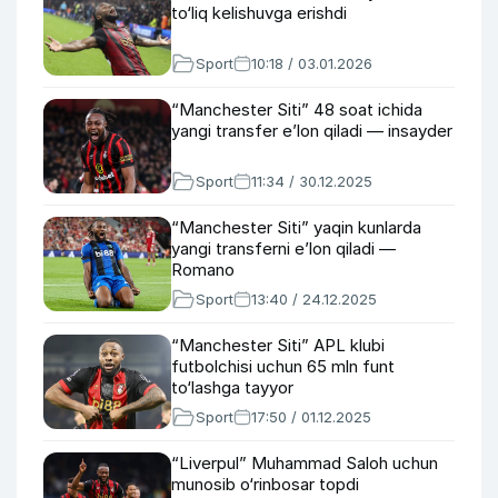
to‘liq kelishuvga erishdi
Sport
10:18 / 03.01.2026
“Manchester Siti” 48 soat ichida
yangi transfer e’lon qiladi — insayder
Sport
11:34 / 30.12.2025
“Manchester Siti” yaqin kunlarda
yangi transferni e’lon qiladi —
Romano
Sport
13:40 / 24.12.2025
“Manchester Siti” APL klubi
futbolchisi uchun 65 mln funt
to‘lashga tayyor
Sport
17:50 / 01.12.2025
“Liverpul” Muhammad Saloh uchun
munosib o‘rinbosar topdi