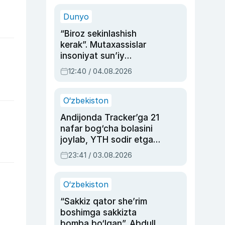
sinovlarga to‘la hayoti
Dunyo
“Biroz sekinlashish
kerak”. Mutaxassislar
insoniyat sun’iy
intellektni boshqara
12:40 / 04.08.2026
olmay qolishidan xavotir
bildirdi
O‘zbekiston
Andijonda Tracker’ga 21
nafar bog‘cha bolasini
joylab, YTH sodir etgan
ayolga sud hukmi o‘qildi
23:41 / 03.08.2026
O‘zbekiston
“Sakkiz qator she’rim
boshimga sakkizta
bomba bo‘lgan”. Abdulla