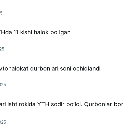
25
da 11 kishi halok boʻlgan
025
tohalokat qurbonlari soni ochiqlandi
2025
i ishtirokida YTH sodir bo‘ldi. Qurbonlar bor
2025