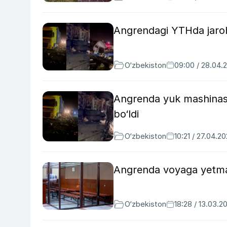
Angrendagi YTHda jaroha
O‘zbekiston
09:00 / 28.04.
Angrenda yuk mashinasi 
bo‘ldi
O‘zbekiston
10:21 / 27.04.2
Angrenda voyaga yetmaga
O‘zbekiston
18:28 / 13.03.2