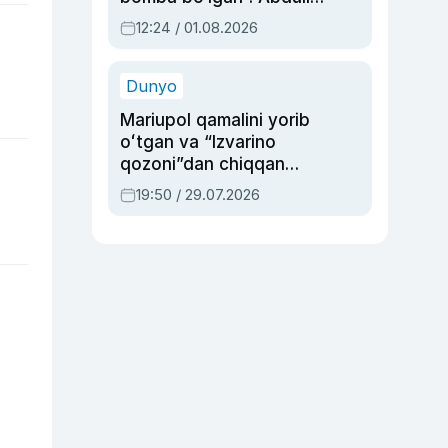
Oripovni siyosiy
12:24 / 01.08.2026
ayblovlardan asrab
qolgan voqea
Dunyo
Mariupol qamalini yorib
oʻtgan va “Izvarino
qozoni”dan chiqqan
qahramon — Ukraina
19:50 / 29.07.2026
armiyasi bosh
qoʻmondoni Drapatiy
haqida