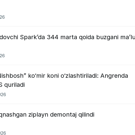
026
ydovchi Spark’da 344 marta qoida buzgani ma’l
026
ishbosh” ko‘mir koni o‘zlashtiriladi: Angrenda
S quriladi
026
‘qnashgan ziplayn demontaj qilindi
026