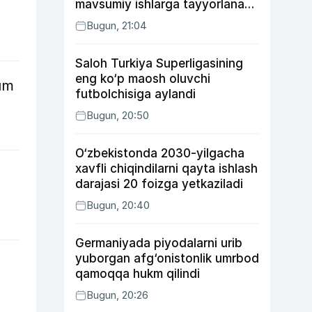
mavsumiy ishlarga tayyorlanadi
va joylashtiriladi
Bugun, 21:04
Saloh Turkiya Superligasining
eng ko‘p maosh oluvchi
um
futbolchisiga aylandi
Bugun, 20:50
O‘zbekistonda 2030-yilgacha
xavfli chiqindilarni qayta ishlash
darajasi 20 foizga yetkaziladi
Bugun, 20:40
Germaniyada piyodalarni urib
yuborgan afg‘onistonlik umrbod
qamoqqa hukm qilindi
Bugun, 20:26