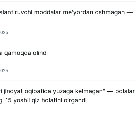
oslantiruvchi moddalar me’yordan oshmagan —
2025
si qamoqqa olindi
2025
iri jinoyat oqibatida yuzaga kelmagan” — bolalar
5 yoshli qiz holatini o‘rgandi