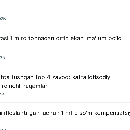
025
rasi 1 mlrd tonnadan ortiq ekani maʼlum bo‘ldi
025
tga tushgan top 4 zavod: katta iqtisodiy
o‘rqinchli raqamlar
025
 ifloslantirgani uchun 1 mlrd so‘m kompensatsi