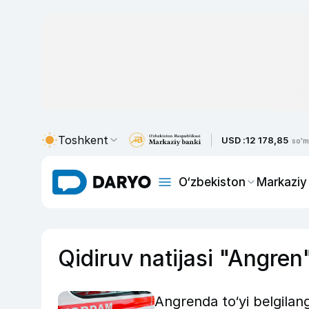
Toshkent
USD :
12 178,85
so'm
O‘zbekiston
Markaziy
Qidiruv natijasi "Angren
Angrenda to‘yi belgilang