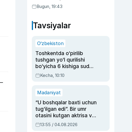
Bugun, 19:43
Tavsiyalar
O‘zbekiston
Toshkentda o‘pirilib
tushgan yo‘l qurilishi
bo‘yicha 6 kishiga sud
hukmi o‘qildi
Kecha, 10:10
 —
Madaniyat
“U boshqalar baxti uchun
tug‘ilgan edi”. Bir umr
otasini kutgan aktrisa va
dublyaj ustasi Rimma
13:55 / 04.08.2026
Ahmedovaning