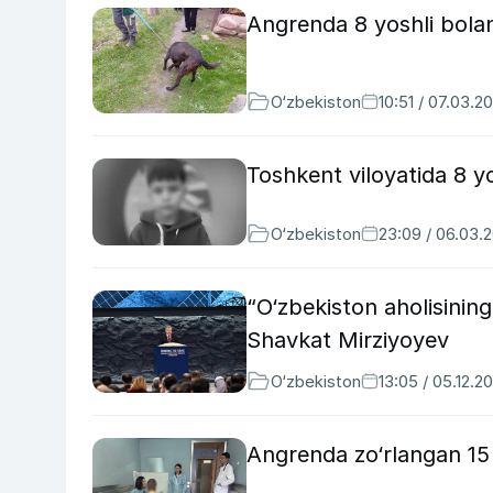
Angrenda 8 yoshli bolani
O‘zbekiston
10:51 / 07.03.2
Toshkent viloyatida 8 yo
O‘zbekiston
23:09 / 06.03.
“O‘zbekiston aholisining 
Shavkat Mirziyoyev
O‘zbekiston
13:05 / 05.12.2
Angrenda zo‘rlangan 15 