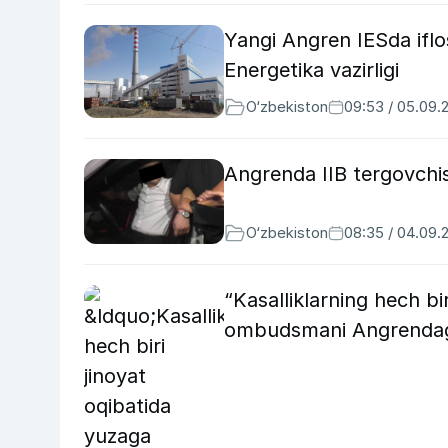
Yangi Angren IESda ifl
Energetika vazirligi
O‘zbekiston
09:53 / 05.09.
Angrenda IIB tergovchi
O‘zbekiston
08:35 / 04.09.
“Kasalliklarning hech b
ombudsmani Angrendagi 1