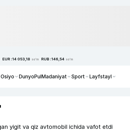
EUR :
RUB :
14 053,18
146,54
so'm
so'm
 Osiyo
Dunyo
Pul
Madaniyat
Sport
Layfstayl
"
an yigit va qiz avtomobil ichida vafot etdi