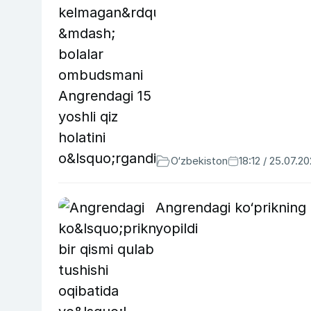
O‘zbekiston
18:12 / 25.07.2
Angrendagi ko‘prikning b
yopildi