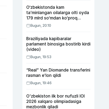
O‘zbekistonda kam
ta’minlangan oilalarga olti oyda
179 mlrd so‘mdan ko‘proq
ijtimoiy keshbek to‘lab berildi
Bugun, 20:10
Braziliyada kapibaralar
parlament binosiga bostirib kirdi
(video)
Bugun, 19:53
“Real” Yan Diomande transferini
rasman e’lon qildi
Bugun, 19:46
O'zbekiston ilk bor nufuzli IOI
2026 xalqaro olimpiadasiga
mezbonlik qiladi