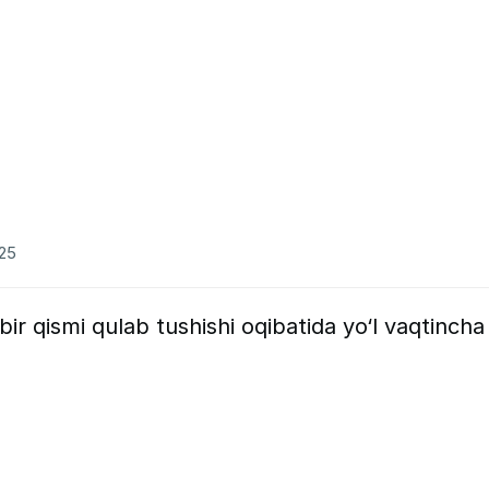
025
ir qismi qulab tushishi oqibatida yo‘l vaqtincha