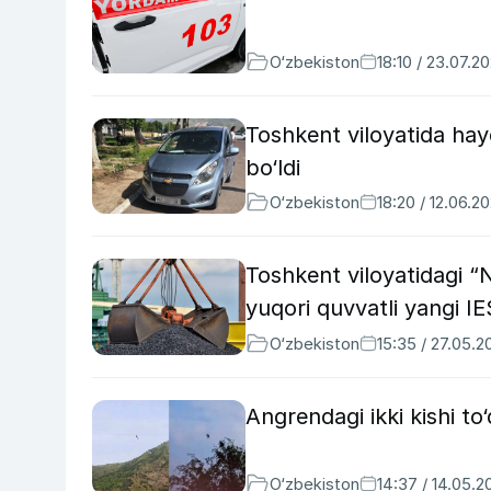
O‘zbekiston
18:10 / 23.07.2
Toshkent viloyatida ha
bo‘ldi
O‘zbekiston
18:20 / 12.06.2
Toshkent viloyatidagi “N
yuqori quvvatli yangi IE
O‘zbekiston
15:35 / 27.05.2
Angrendagi ikki kishi to
O‘zbekiston
14:37 / 14.05.2