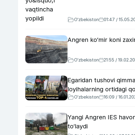
O‘zbekiston
01:47 / 15.05.2
Angren ko‘mir koni zaxi
O‘zbekiston
21:55 / 19.02.2
Egaridan tushovi qimma
loyihalarning ortidagi q
O‘zbekiston
16:09 / 16.01.2
Yangi Angren IES havoni
to‘laydi