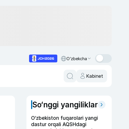
O‘zbekcha
Kabinet
So‘nggi yangiliklar
O‘zbekiston fuqarolari yangi
dastur orqali AQSHdagi