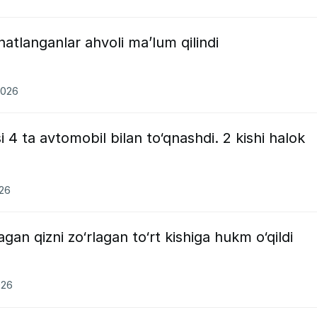
tlanganlar ahvoli ma’lum qilindi
2026
4 ta avtomobil bilan to‘qnashdi. 2 kishi halok
026
n qizni zo‘rlagan to‘rt kishiga hukm o‘qildi
026