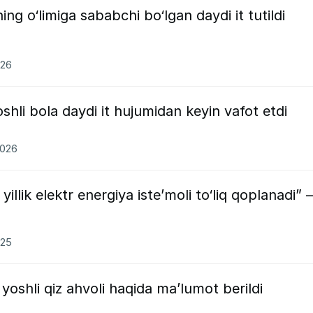
ng o‘limiga sababchi bo‘lgan daydi it tutildi
026
shli bola daydi it hujumidan keyin vafot etdi
2026
yillik elektr energiya iste’moli to‘liq qoplanadi”
025
yoshli qiz ahvoli haqida ma’lumot berildi